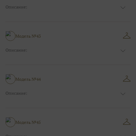
Описание:
Цвет:
Чёрный, Шоколадный
Длина:
Макси
Особенности
Прямые
Размер:
38, 40, 42
Модель №43
Ткани:
Атлас, Кружево
Описание:
Цвет:
Красный, Бордо
Длина:
Макси
Особенности
А-силуэт
Размер:
40, 42, 44, 46
Модель №44
Ткани:
Фатин
Описание:
Цвет:
Серый, Серебряный
Длина:
Макси
Особенности
Рыбка
Размер:
38, 40, 42, 44
Модель №45
Ткани:
Блеск, Глиттер