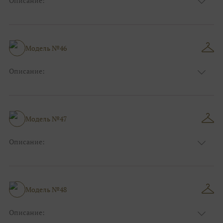
Описание:
Цвет:
Красный, Бордо
Длина:
Макси
Особенности
А-силуэт
Размер:
40, 42, 44, 46, 48
Модель №46
Ткани:
Фатин, Кружево
Описание:
Цвет:
Голубой
Длина:
Макси
Особенности
Прямые
Размер:
40, 42, 44
Модель №47
Ткани:
Блеск, Глиттер
Описание:
Цвет:
Розовый
Длина:
Макси
Особенности
Прямые
Размер:
40, 42, 44
Модель №48
Ткани:
Блеск, Глиттер
Описание: