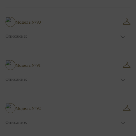
Цвет:
Золотой, Розовый
Длина:
Макси
Особенности
Рыбка
Размер:
38, 40, 42, 44, 46, 48
Модель №90
Ткани:
Блеск, Глиттер, Фатин
Описание:
Цвет:
Красный, Бордо
Длина:
Макси
Особенности
Рыбка
Размер:
38, 40, 42, 44, 46, 48
Модель №91
Ткани:
Атлас, Кружево
Описание:
Цвет:
Красный, Бордо
Длина:
Макси
Особенности
А-силуэт
Размер:
38, 40, 42, 44, 46, 48
Модель №92
Ткани:
Атлас
Описание:
Цвет:
Фиолетовый, Сиреневый