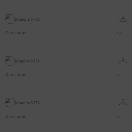
Длина:
Макси
Особенности
А-силуэт
Размер:
40, 42, 44, 46
Модель №30
Ткани:
Атлас, Кружево
Описание:
Цвет:
Белый, Айвори, Синий
Длина:
Макси
Особенности
А-силуэт
Размер:
40, 42, 44, 46
Модель №31
Ткани:
Атлас, Кружево
Описание:
Цвет:
Красный, Бордо
Длина:
Макси
Особенности
Прямые
Размер:
38, 40, 42, 44
Модель №32
Ткани:
Блеск, Глиттер
Описание:
Цвет:
Голубой
Длина:
Макси