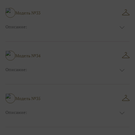
Особенности
Прямые
Размер:
38, 40, 42, 44
Модель №33
Ткани:
Блеск, Глиттер
Описание:
Цвет:
Чёрный, Шоколадный, Розовый
Длина:
Макси
Особенности
А-силуэт
Размер:
40, 42, 44, 46
Модель №34
Ткани:
Атлас, Кружево
Описание:
Цвет:
Синий
Длина:
Макси
Особенности
Прямые
Размер:
38, 40, 42, 44
Модель №35
Ткани:
Блеск, Глиттер
Описание:
Цвет:
Розовый, Красный, Бордо
Длина:
Макси
Особенности
Рыбка