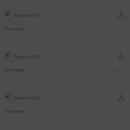
Длина:
Макси
Особенности
А-силуэт
Размер:
40, 42, 44, 46
Модель №52
Ткани:
Атлас, Кружево
Описание:
Цвет:
Красный, Бордо
Длина:
Макси
Особенности
А-силуэт
Размер:
40, 42, 44, 46
Модель №53
Ткани:
Фатин, Кружево
Описание:
Цвет:
Голубой
Длина:
Макси
Особенности
А-силуэт
Размер:
40, 42, 44
Модель №54
Ткани:
Фатин, Блеск, Глиттер
Описание:
Цвет:
Синий
Длина:
Макси