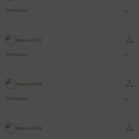
Описание:
Цвет:
Красный, Бордо
Длина:
Макси
Особенности
А-силуэт
Размер:
40, 42, 44
Модель №62
Ткани:
Вуаль, Органза
Описание:
Цвет:
Серый, Серебряный
Длина:
Макси
Особенности
Прямые
Размер:
38, 40, 42, 44
Модель №63
Ткани:
Блеск, Глиттер
Описание:
Цвет:
Мятный
Длина:
Макси
Особенности
А-силуэт
Размер:
40, 42, 44
Модель №64
Ткани:
Фатин