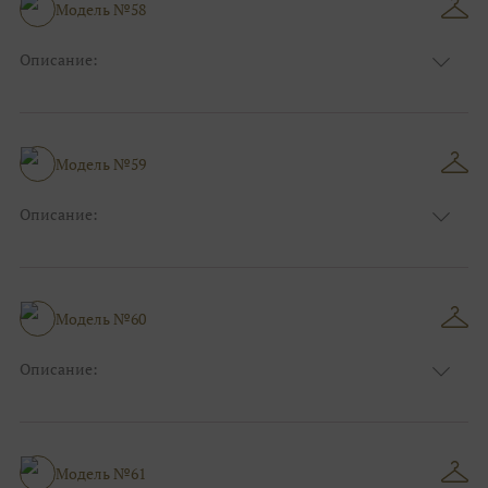
Размер:
40, 42, 44
Модель №58
Ткани:
Атлас, Кружево
Описание:
Цвет:
Голубой
Длина:
Макси
Особенности
Прямые
Размер:
38, 40, 42, 44
Модель №59
Ткани:
Блеск, Глиттер
Описание:
Цвет:
Серый, Серебряный
Длина:
Макси
Особенности
Прямые
Размер:
40, 42, 44
Модель №60
Ткани:
Блеск, Глиттер
Описание:
Цвет:
Фиолетовый, Сиреневый
Длина:
Макси
Особенности
А-силуэт
Размер:
40, 42, 44
Модель №61
Ткани:
Атлас, Кружево