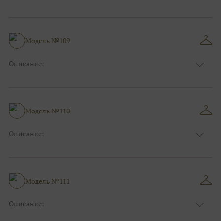
Цвет:
Фиолетовый, Сиреневый
Длина:
Макси
Особенности
А-силуэт
Размер:
38, 40, 42, 44, 46, 48
Модель №109
Ткани:
Атлас
Описание:
Цвет:
Красный, Бордо
Длина:
Макси
Особенности
А-силуэт
Размер:
38, 40, 42, 44, 46, 48
Модель №110
Ткани:
Атлас
Описание:
Цвет:
Розовый
Длина:
Макси
Особенности
Прямые
Размер:
38, 40, 42, 44, 46, 48
Модель №111
Ткани:
Атлас
Описание:
Цвет:
Белый, Айвори, Розовый