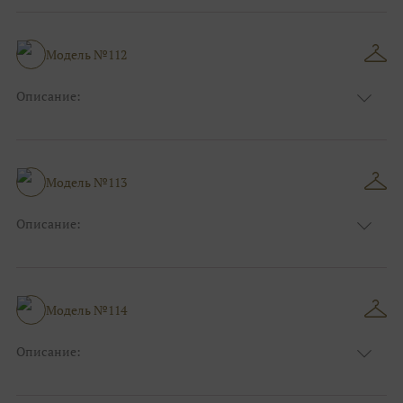
Длина:
Макси
Особенности
А-силуэт
Размер:
38, 40, 42, 44, 46, 48
Модель №112
Ткани:
Фатин, Кружево
Описание:
Цвет:
Розовый
Длина:
Макси
Особенности
Пышные, Бальные
Размер:
38, 40, 42, 44, 46, 48
Модель №113
Ткани:
Фатин, Блеск, Глиттер, Кружево
Описание:
Цвет:
Розовый
Длина:
Макси
Особенности
А-силуэт
Размер:
38, 40, 42, 44, 46, 48
Модель №114
Ткани:
Фатин
Описание:
Цвет:
Белый, Айвори, Голубой
Длина:
Макси