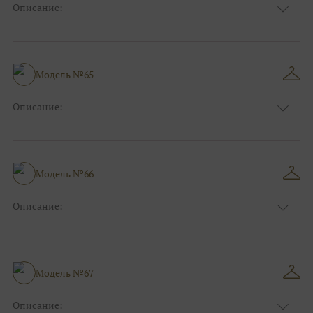
Описание:
Цвет:
Синий
Длина:
Макси
Особенности
А-силуэт
Размер:
40, 42, 44
Модель №65
Ткани:
Атлас, Кружево
Описание:
Цвет:
Зеленый, Изумруд
Длина:
Макси
Особенности
А-силуэт
Размер:
40, 42, 44, 46
Модель №66
Ткани:
Атлас
Описание:
Цвет:
Красный, Бордо
Длина:
Макси
Особенности
А-силуэт
Размер:
38, 40, 42, 44, 46, 48
Модель №67
Ткани:
Атлас, Кружево
Описание: