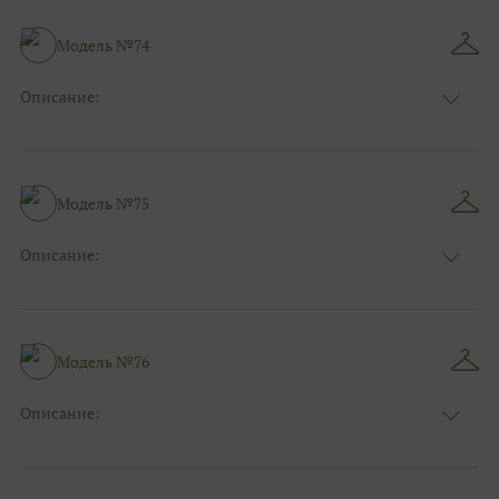
Особенности
Рыбка
Размер:
38, 40, 42, 44, 46, 48
Модель №74
Ткани:
Блеск, Глиттер
Описание:
Цвет:
Белый, Айвори, Золотой
Длина:
Макси
Особенности
А-силуэт
Размер:
38, 40, 42, 44, 46, 48
Модель №75
Ткани:
Кружево, Блеск, Глиттер, Атлас
Описание:
Цвет:
Розовый
Длина:
Макси
Особенности
А-силуэт
Размер:
38, 40, 42, 44, 46, 48
Модель №76
Ткани:
Блеск, Глиттер, Кружево
Описание:
Цвет:
Зеленый, Изумруд
Длина:
Макси
Особенности
Прямые