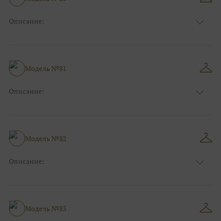
Ткани:
Атлас
Описание:
Цвет:
Синий
Длина:
Макси
Особенности
Прямые
Размер:
38, 40, 42, 44, 46, 48
Модель №81
Ткани:
Атлас
Описание:
Цвет:
Зеленый, Изумруд
Длина:
Макси
Особенности
А-силуэт
Размер:
38, 40, 42, 44, 46, 48
Модель №82
Ткани:
Атлас
Описание:
Цвет:
Красный, Бордо
Длина:
Макси
Особенности
А-силуэт
Размер:
38, 40, 42, 44, 46, 48
Модель №83
Ткани:
Атлас, Кружево