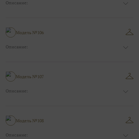
Описание:
Цвет:
Золотой, Пудровый, Нюдовый, Капучино
Длина:
Макси
Особенности
А-силуэт
Размер:
38, 40, 42, 44, 46, 48
Модель №106
Ткани:
Блеск, Глиттер, Фатин
Описание:
Цвет:
Красный, Бордо
Длина:
Макси
Особенности
Прямые
Размер:
38, 40, 42, 44, 46, 48
Модель №107
Ткани:
Атлас
Описание:
Цвет:
Пудровый, Нюдовый, Капучино
Длина:
Макси
Особенности
А-силуэт
Размер:
38, 40, 42, 44, 46, 48
Модель №108
Ткани:
Фатин, Блеск, Глиттер
Описание: