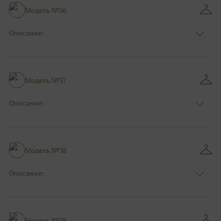
Размер:
38, 40, 42, 44
Модель №36
Ткани:
Атлас, Кружево
Описание:
Цвет:
Зеленый, Изумруд
Длина:
Макси
Особенности
А-силуэт
Размер:
40, 42, 44
Модель №37
Ткани:
Вуаль, Органза
Описание:
Цвет:
Красный, Бордо
Длина:
Макси
Особенности
Прямые
Размер:
38, 40, 42
Модель №38
Ткани:
Фатин, Атлас
Описание:
Цвет:
Голубой
Длина:
Макси
Особенности
Рыбка
Размер:
38, 40, 42, 44
Модель №39