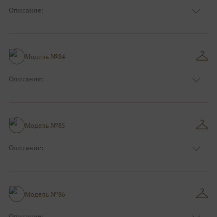
Описание:
Цвет:
Синий
Длина:
Макси
Особенности
А-силуэт
Размер:
38, 40, 42, 44, 46, 48
Модель №84
Ткани:
Атлас
Описание:
Цвет:
Голубой
Длина:
Макси
Особенности
А-силуэт
Размер:
38, 40, 42, 44, 46, 48
Модель №85
Ткани:
Вуаль, Органза
Описание:
Цвет:
Розовый
Длина:
Макси
Особенности
Прямые
Размер:
38, 40, 42, 44, 46, 48
Модель №86
Ткани:
Атлас, Блеск, Глиттер
Описание: