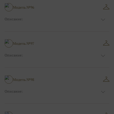
Особенности
А-силуэт
Размер:
38, 40, 42, 44, 46, 48
Модель №96
Ткани:
Фатин, Блеск, Глиттер
Описание:
Цвет:
Розовый
Длина:
Макси
Особенности
А-силуэт
Размер:
38, 40, 42, 44, 46, 48
Модель №97
Ткани:
Фатин, Блеск, Глиттер, Атлас
Описание:
Цвет:
Жёлтый, Оранжевый
Длина:
Макси
Особенности
Пышные, Бальные
Размер:
38, 40, 42, 44, 46, 48
Модель №98
Ткани:
Кружево, Фатин
Описание:
Цвет:
Серый, Серебряный
Длина:
Макси
Особенности
Прямые
Размер:
38, 40, 42, 44, 46, 48