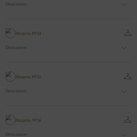
Описание:
Цвет:
Голубой
Длина:
Макси
Особенности
А-силуэт
Размер:
42, 44, 46
Модель №24
Ткани:
Фатин
Описание:
Цвет:
Красный, Бордо
Длина:
Макси
Особенности
А-силуэт
Размер:
42, 44, 46
Модель №25
Ткани:
Кружево, Атлас
Описание:
Цвет:
Синий
Длина:
Макси
Особенности
А-силуэт
Размер:
40, 42, 44, 46
Модель №26
Ткани:
Атлас, Кружево
Описание: