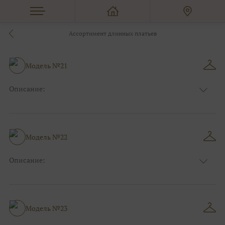
Ассортимент длинных платьев
Модель №21
Описание:
Цвет:
Фиолетовый, Сиреневый
Длина:
Макси
Особенности
Прямые
Размер:
40, 42, 44
Модель №22
Ткани:
Атлас
Описание:
Цвет:
Пудровый, Нюдовый, Капучино
Длина:
Макси
Особенности
Рыбка
Размер:
38, 40, 42
Модель №23
Ткани:
Атлас