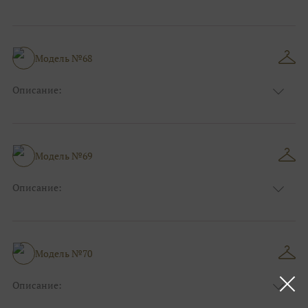
Цвет:
Красный, Бордо
Длина:
Макси
Особенности
А-силуэт
Размер:
38, 40, 42, 44, 46, 48
Модель №68
Ткани:
Фатин
Описание:
Цвет:
Белый, Айвори, Розовый
Длина:
Макси
Особенности
А-силуэт
Размер:
38, 40, 42, 44, 46, 48
Модель №69
Ткани:
Атлас, Кружево
Описание:
Цвет:
Голубой
Длина:
Макси
Особенности
А-силуэт
Размер:
38, 40, 42, 44, 46, 48
Модель №70
Ткани:
Атлас, Кружево
Описание:
Цвет:
Фиолетовый, Сиреневый