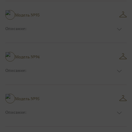
Длина:
Макси
Особенности
А-силуэт
Размер:
38, 40, 42, 44, 46, 48
Модель №93
Ткани:
Атлас, Кружево, Фатин
Описание:
Цвет:
Красный, Бордо
Длина:
Макси
Особенности
А-силуэт
Размер:
38, 40, 42, 44, 46, 48
Модель №94
Ткани:
Атлас
Описание:
Цвет:
Фиолетовый, Сиреневый
Длина:
Макси
Особенности
А-силуэт
Размер:
38, 40, 42, 44, 46, 48
Модель №95
Ткани:
Фатин, Кружево
Описание:
Цвет:
Золотой
Длина:
Макси