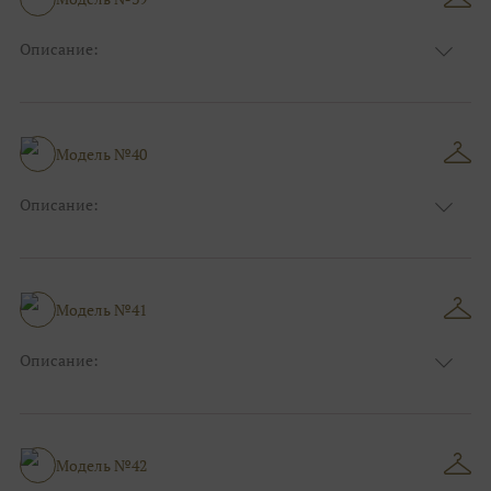
Ткани:
Блеск, Глиттер
Описание:
Цвет:
Зеленый, Изумруд
Длина:
Макси
Особенности
А-силуэт
Размер:
40, 42, 44, 46
Модель №40
Ткани:
Атлас
Описание:
Цвет:
Синий
Длина:
Макси
Особенности
А-силуэт
Размер:
40, 42, 44
Модель №41
Ткани:
Вуаль, Органза
Описание:
Цвет:
Пудровый, Нюдовый, Капучино
Длина:
Макси
Особенности
А-силуэт
Размер:
40, 42, 44, 46
Модель №42
Ткани:
Атлас, Кружево