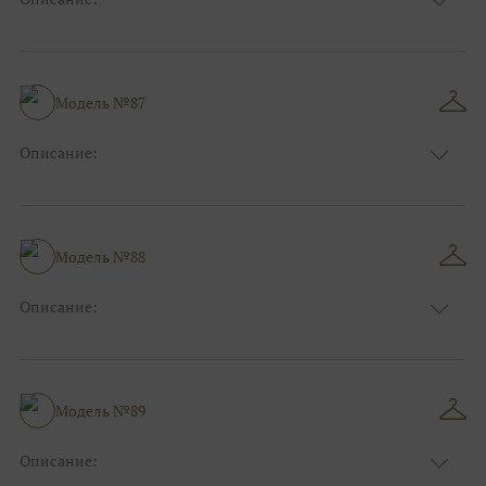
Цвет:
Голубой
Длина:
Макси
Особенности
А-силуэт
Размер:
38, 40, 42, 44, 46, 48
Модель №87
Ткани:
Фатин, Блеск, Глиттер
Описание:
Цвет:
Золотой
Длина:
Макси
Особенности
А-силуэт
Размер:
38, 40, 42, 44, 46, 48
Модель №88
Ткани:
Атлас, Блеск, Глиттер
Описание:
Цвет:
Розовый
Длина:
Макси
Особенности
Прямые
Размер:
38, 40, 42, 44, 46, 48
Модель №89
Ткани:
Блеск, Глиттер
Описание: