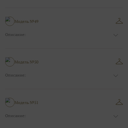
Цвет:
Красный, Бордо
Длина:
Макси
Особенности
А-силуэт
Размер:
40, 42, 44, 46
Модель №49
Ткани:
Фатин
Описание:
Цвет:
Синий
Длина:
Макси
Особенности
А-силуэт
Размер:
40, 42, 44, 46
Модель №50
Ткани:
Фатин, Блеск, Глиттер
Описание:
Цвет:
Голубой
Длина:
Макси
Особенности
Рыбка
Размер:
40, 42, 44
Модель №51
Ткани:
Блеск, Глиттер
Описание:
Цвет:
Красный, Бордо