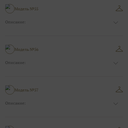
Особенности
А-силуэт
Размер:
40, 42, 44, 46
Модель №55
Ткани:
Атлас
Описание:
Цвет:
Розовый
Длина:
Макси
Особенности
Прямые
Размер:
40, 42, 44, 46
Модель №56
Ткани:
Блеск, Глиттер
Описание:
Цвет:
Чёрный, Шоколадный
Длина:
Макси
Особенности
А-силуэт
Размер:
40, 42, 44, 46
Модель №57
Ткани:
Вуаль, Органза
Описание:
Цвет:
Синий
Длина:
Макси
Особенности
А-силуэт