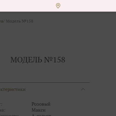
ев
Модель №158
МОДЕЛЬ №158
актеристики
:
Розовый
на:
Макси
бенности
А-силуэт