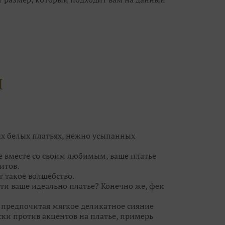
анет великовато, ушить его куда проще, чем
ешит все проблемы небольшого «плюса» или
новными претендентами на роль «того
лучше не более 10-15 нарядов, иначе, что
й гонке за идеальным платьем вы можете
И
угих, каждое из которых по-своему
платья, но не ограничивайте свой выбор
чты совсем рядом, а вы просто его не
ых белых платьях, нежно усыпанных
се вместе со своим любимым, ваше платье
итов.
т такое волшебство.⠀
ти ваше идеально платье? Конечно же, феи
, предпочитая мягкое деликатное сияние
ски против акцентов на платье, примерь