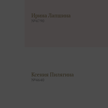
Ирина Лапшина
№
4790
Ксения Пилягина
№
4640