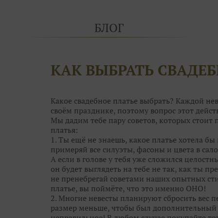
БЛОГ
КАК ВЫБРАТЬ СВАДЕБ
Какое свадебное платье выбрать? Каждой нев
своём празднике, поэтому вопрос этот дей
Мы дадим тебе пару советов, которых стоит
платья:
1. Ты ещё не знаешь, какое платье хотела бы 
примеряй все силуэты, фасоны и цвета в сало
А если в голове у тебя уже сложился целостн
он будет выглядеть на тебе не так, как ты пре
не пренебрегай советами наших опытных сти
платье, вы поймёте, что это именно ОНО!
2. Многие невесты планируют сбросить вес пе
размер меньше, чтобы был дополнительный с
неправильное! В любом случае покупайте то