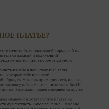
НОЕ ПЛАТЬЕ?
есте хочется быть настоящей королевой на
ствительно важный и волнующий)
 придерживаться при выборе свадебного
видеть на себе в день свадьбы? Тогда
не, которые тебе нравятся!
ый образ, ты можешь примерить его, но если
дставляла у себя в мечтах - не отчаивайся! И
листов! Возможно, надев совершенно другое
ред свадьбой и хотят купить платье на
тимул похудеть. Такое решение — в корне
т размер, который подходит вам на данный