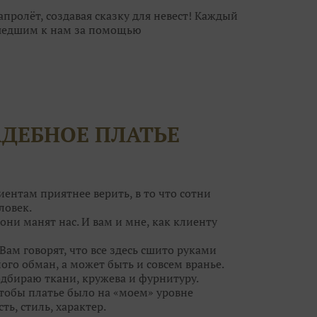
ролёт, создавая сказку для невест! Каждый
шедшим к нам за помощью
ебра, а для кого идеальна пудровая дымка.
ьное платье, но и туфельки, украшения. И
за к самому важному дню в вашей жизни?
волшебницам! Они помогут вам решить все
АДЕБНОЕ ПЛАТЬЕ
егут ваши силы!
т воздушным шампанским и сладкими
ток вы нисколько не поправитесь, а станете
ным образом на свадьбу и приводите своих
иентам приятнее верить, в то что сотни
ловек.
они манят нас. И вам и мне, как клиенту
Вам говорят, что все здесь сшито руками
ого обман, а может быть и совсем вранье.
одбираю ткани, кружева и фурнитуру.
чтобы платье было на «моем» уровне
ть, стиль, характер.