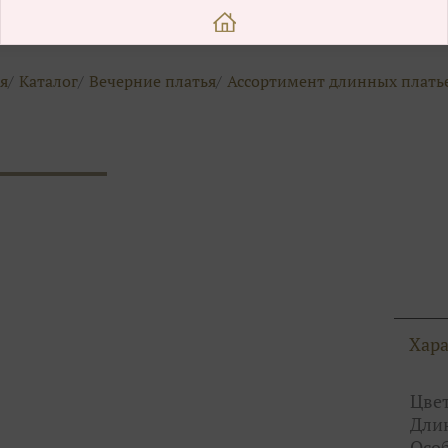
я
Каталог
Вечерние платья
Ассортимент длинных плать
Хар
Цвет
Дли
Осо