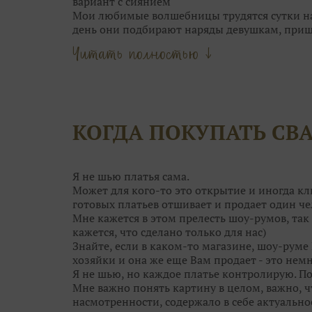
вариант с сиянием
Мои любимые волшебницы трудятся сутки нап
день они подбирают наряды девушкам, при
Они точно знаю, кому идёт мягкий блеск сер
Читать полностью ↓
Мои феечки не только находят для вас идеал
даже причёску подскажут!
Что может быть прекраснее, чем выбор обра
Только момент торжества!
Оставьте самую кропотливую работу нашим 
КОГДА ПОКУПАТЬ СВ
вопросы, сделать сложный выбор и даже сбер
А чтобы примерка не была скучной, угостя
конфетками! Открою секрет: от наших конфе
ещё краше!
Я не шью платья сама.
Поэтому приходите в Дом Свадьбы за идеаль
Может для кого-то это открытие и иногда кл
гостей. Им мы тоже поможем!
готовых платьев отшивает и продает один че
Мне кажется в этом прелесть шоу-румов, так 
кажется, что сделано только для нас)
Знайте, если в каком-то магазине, шоу-руме 
хозяйки и она же еще Вам продает - это немн
Я не шью, но каждое платье контролирую. П
Мне важно понять картину в целом, важно, 
насмотренности, содержало в себе актуальнос