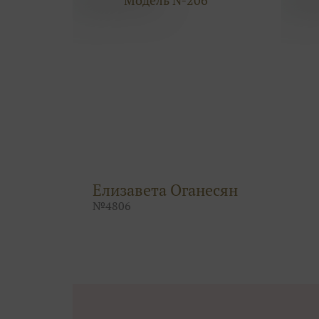
Елизавета Оганесян
№
4806