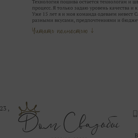
Технология пошива остается технологам и шв
процесс. Я только задаю уровень качества и
Уже 15 лет я и моя команда одеваем невест 
разными вкусами, предпочтениями и бюдже
Опыт и время научили меня видеть грань м
Читать полностью ↓
стилем свадебных брендов.
Мы не шокируем Вас прозрачными юбками, 
приносим в город трендовые узоры и фактур
выставок Европы.
Люблю сама и всегда учу этому своих девочек
цветотип, фасоны, тренд и прочее.
Наша задача — подчеркнуть твою естественну
блистала на свадьбе.
Сначала женщина, потом — мода.
Ты можешь выглядеть так, как ты захочешь.
Приходи в Дом Свадьбы на Дыбенко 23, здесь
С любовью, Ваша свадебная фея.
23 ,
В