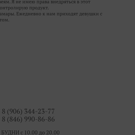
еям. Я не имею права внедряться в этот
 контролирую продукт.
Самары. Ежедневно к нам приходят девушки с
том.
ежду потребностью реальных людей и фешн-
свадебными брюками и шортами, но мы
ы кружева, цвета и линии силуэта с лучших
 - видеть сначала девушку, потом уже
ю красоту, дать ей огранку, чтобы ты
 всегда есть выбор и профессиональные феи!
8 (906) 344-23-77
8 (846) 990-86-86
 БУДНИ с 10.00 до 20.00