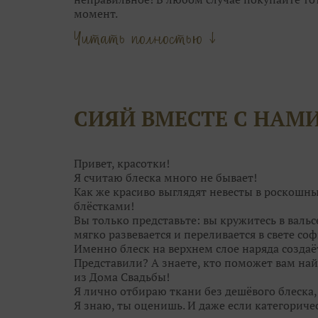
момент.
Главное — это посадка. Если платье вдруг ст
Читать полностью ↓
наоборот. А корсет со шнуровкой и вовсе р
«минуса» в объёмах.
3. Обычно, девушки выбирают между 4-5 ос
самого» платья. А в общей сложности мерить 
называется, глаза разбегутся. В бесконечно
СИЯЙ ВМЕСТЕ С НАМ
просто не рассмотреть его среди десятков др
уникально.
4. Отталкивайтесь от особенностей каждого 
только одним силуэтом. Возможно, платье ме
Привет, красотки!
замечаете.
Я считаю блеска много не бывает!
Как же красиво выглядят невесты в роскошн
блёстками!
Вы только представьте: вы кружитесь в валь
мягко развевается и переливается в свете соф
Именно блеск на верхнем слое наряда создаё
Представили? А знаете, кто поможет вам най
из Дома Свадьбы!
Я лично отбираю ткани без дешёвого блеска
Я знаю, ты оценишь. И даже если категориче