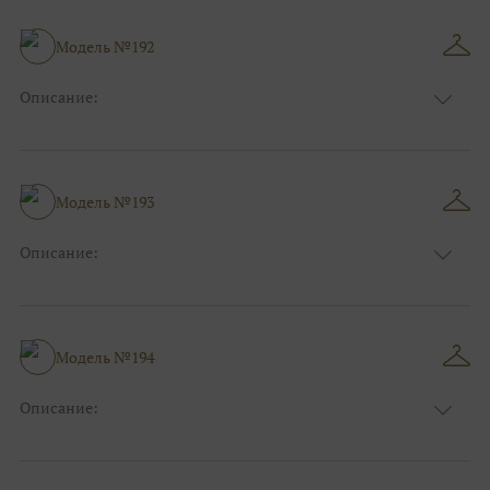
Особенности
А-силуэт
Размер:
38, 40, 42, 44, 46
Модель №192
Ткани:
Блеск, Глиттер
Описание:
Цвет:
Синий
Длина:
Макси
Особенности
Рыбка
Размер:
38, 40, 42, 44
Модель №193
Ткани:
Кружево
Описание:
Цвет:
Золотой, Синий
Длина:
Макси
Особенности
Рыбка
Размер:
38, 40, 42, 44
Модель №194
Ткани:
Кружево
Описание:
Цвет:
Голубой
Длина:
Макси
Особенности
А-силуэт