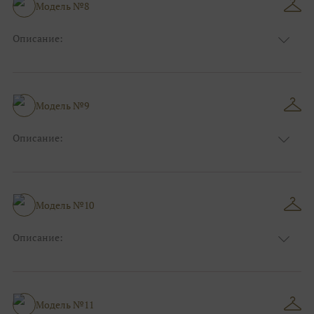
Размер:
40, 42, 44, 46
Модель №8
Ткани:
Фатин
Описание:
Цвет:
Фиолетовый, Сиреневый
Длина:
Макси
Особенности
А-силуэт
Размер:
40, 42, 44
Модель №9
Ткани:
Атлас, Кружево
Описание:
Цвет:
Голубой
Длина:
Макси
Особенности
Прямые
Размер:
40, 42, 44
Модель №10
Ткани:
Фатин
Описание:
Цвет:
Золотой
Длина:
Макси
Особенности
Рыбка
Размер:
40, 42, 44, 46
Модель №11
Ткани:
Блеск, Глиттер