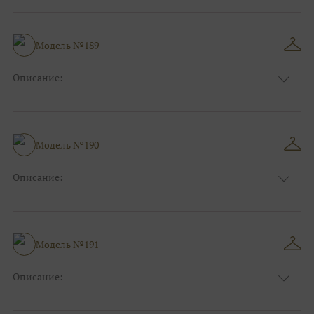
Длина:
Макси
Особенности
А-силуэт
Размер:
38, 40, 42, 44, 46, 48
Модель №189
Ткани:
Атлас
Описание:
Цвет:
Красный, Бордо
Длина:
Макси
Особенности
А-силуэт
Размер:
38, 40, 42, 44, 46, 48
Модель №190
Ткани:
Кружево
Описание:
Цвет:
Голубой
Длина:
Макси
Особенности
А-силуэт
Размер:
38, 40, 42, 44, 46
Модель №191
Ткани:
Блеск, Глиттер
Описание:
Цвет:
Фиолетовый, Сиреневый
Длина:
Макси