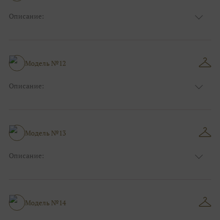
Описание:
Цвет:
Серый, Серебряный
Длина:
Макси
Особенности
Прямые
Размер:
40, 42, 44
Модель №12
Ткани:
Блеск, Глиттер
Описание:
Цвет:
Синий
Длина:
Макси
Особенности
А-силуэт
Размер:
40, 42, 44, 46
Модель №13
Ткани:
Атлас
Описание:
Цвет:
Зеленый, Изумруд
Длина:
Макси
Особенности
А-силуэт
Размер:
42, 44, 46
Модель №14
Ткани:
Вуаль, Органза