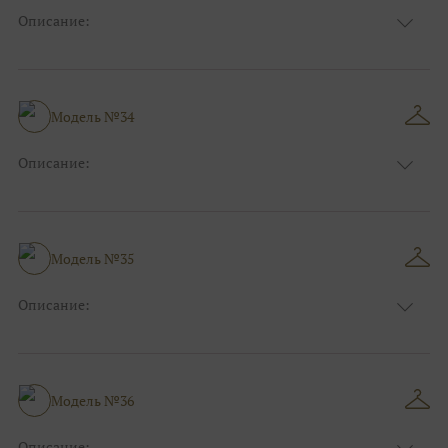
Описание:
Цвет:
Чёрный, Шоколадный, Розовый
Длина:
Макси
Особенности
А-силуэт
Размер:
40, 42, 44, 46
Модель №34
Ткани:
Атлас, Кружево
Описание:
Цвет:
Синий
Длина:
Макси
Особенности
Прямые
Размер:
38, 40, 42, 44
Модель №35
Ткани:
Блеск, Глиттер
Описание:
Цвет:
Розовый, Красный, Бордо
Длина:
Макси
Особенности
Рыбка
Размер:
38, 40, 42, 44
Модель №36
Ткани:
Атлас, Кружево
Описание: