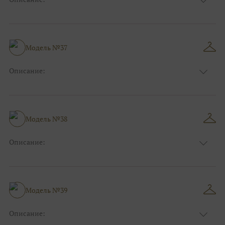
Цвет:
Зеленый, Изумруд
Длина:
Макси
Особенности
А-силуэт
Размер:
40, 42, 44
Модель №37
Ткани:
Вуаль, Органза
Описание:
Цвет:
Красный, Бордо
Длина:
Макси
Особенности
Прямые
Размер:
38, 40, 42
Модель №38
Ткани:
Фатин, Атлас
Описание:
Цвет:
Голубой
Длина:
Макси
Особенности
Рыбка
Размер:
38, 40, 42, 44
Модель №39
Ткани:
Блеск, Глиттер
Описание: