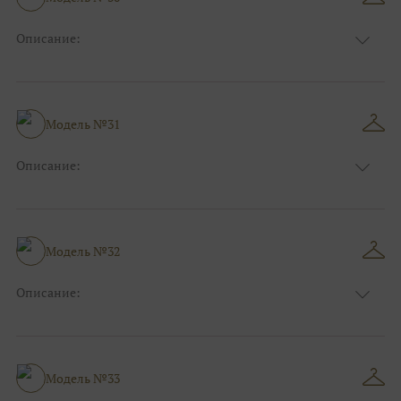
Ткани:
Атлас, Кружево
Описание:
Цвет:
Белый, Айвори, Синий
Длина:
Макси
Особенности
А-силуэт
Размер:
40, 42, 44, 46
Модель №31
Ткани:
Атлас, Кружево
Описание:
Цвет:
Красный, Бордо
Длина:
Макси
Особенности
Прямые
Размер:
38, 40, 42, 44
Модель №32
Ткани:
Блеск, Глиттер
Описание:
Цвет:
Голубой
Длина:
Макси
Особенности
Прямые
Размер:
38, 40, 42, 44
Модель №33
Ткани:
Блеск, Глиттер