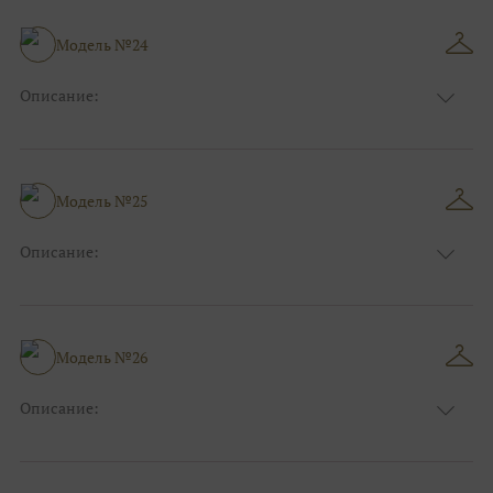
Особенности
А-силуэт
Размер:
42, 44, 46
Модель №24
Ткани:
Фатин
Описание:
Цвет:
Красный, Бордо
Длина:
Макси
Особенности
А-силуэт
Размер:
42, 44, 46
Модель №25
Ткани:
Кружево, Атлас
Описание:
Цвет:
Синий
Длина:
Макси
Особенности
А-силуэт
Размер:
40, 42, 44, 46
Модель №26
Ткани:
Атлас, Кружево
Описание:
Цвет:
Синий
Длина:
Макси
Особенности
Прямые