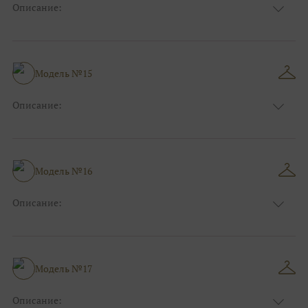
Описание:
Цвет:
Розовый
Длина:
Макси
Особенности
А-силуэт
Размер:
40, 42, 44
Модель №15
Ткани:
Фатин
Описание:
Цвет:
Голубой
Длина:
Макси
Особенности
А-силуэт
Размер:
40, 42, 44
Модель №16
Ткани:
Фатин
Описание:
Цвет:
Пудровый, Нюдовый, Капучино
Длина:
Макси
Особенности
Прямые
Размер:
40, 42, 44
Модель №17
Ткани:
Фатин
Описание: