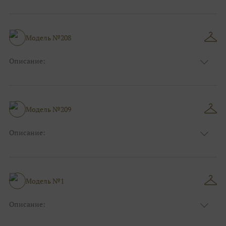
Цвет:
Синий
Длина:
Макси
Особенности
Рыбка
Размер:
38, 40, 42, 44, 46, 48
Модель №208
Ткани:
Атлас, Блеск, Глиттер
Описание:
Цвет:
Золотой, Жёлтый, Оранжевый
Длина:
Макси
Особенности
Пышные, Бальные
Размер:
38, 40, 42, 44, 46, 48
Модель №209
Ткани:
Фатин, Блеск, Глиттер
Описание:
Фиолетовый, Сиреневый, Пудровый,
Цвет:
Нюдовый, Капучино
Длина:
Макси
Особенности
А-силуэт
Модель №1
Размер:
38, 40, 42, 44, 46, 48
Ткани:
Фатин, Кружево
Описание:
Цвет:
Фиолетовый, Сиреневый