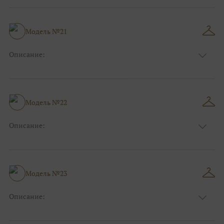
Длина:
Макси
Особенности
А-силуэт
Размер:
40, 42, 44, 46
Модель №21
Ткани:
Вуаль, Органза
Описание:
Цвет:
Фиолетовый, Сиреневый
Длина:
Макси
Особенности
Прямые
Размер:
40, 42, 44
Модель №22
Ткани:
Атлас
Описание:
Цвет:
Пудровый, Нюдовый, Капучино
Длина:
Макси
Особенности
Рыбка
Размер:
38, 40, 42
Модель №23
Ткани:
Атлас
Описание:
Цвет:
Голубой
Длина:
Макси