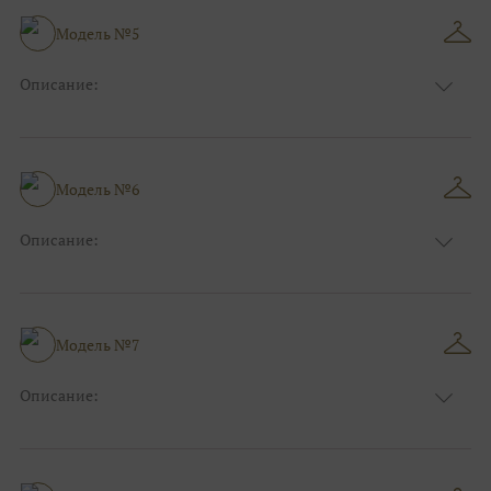
Особенности
А-силуэт
Размер:
40, 42, 44, 46
Модель №5
Ткани:
Блеск, Глиттер
Описание:
Цвет:
Зеленый, Изумруд
Длина:
Макси
Особенности
Прямые
Размер:
38, 40, 42, 44
Модель №6
Ткани:
Блеск, Глиттер
Описание:
Цвет:
Красный, Бордо
Длина:
Макси
Особенности
А-силуэт
Размер:
40, 42, 44, 46
Модель №7
Ткани:
Фатин
Описание:
Цвет:
Зеленый, Изумруд
Длина:
Макси
Особенности
А-силуэт