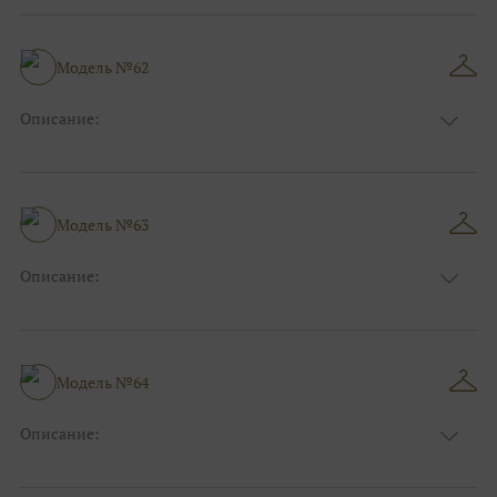
Длина:
Макси
Особенности
А-силуэт
Размер:
40, 42, 44
Модель №62
Ткани:
Вуаль, Органза
Описание:
Цвет:
Серый, Серебряный
Длина:
Макси
Особенности
Прямые
Размер:
38, 40, 42, 44
Модель №63
Ткани:
Блеск, Глиттер
Описание:
Цвет:
Мятный
Длина:
Макси
Особенности
А-силуэт
Размер:
40, 42, 44
Модель №64
Ткани:
Фатин
Описание:
Цвет:
Синий
Длина:
Макси