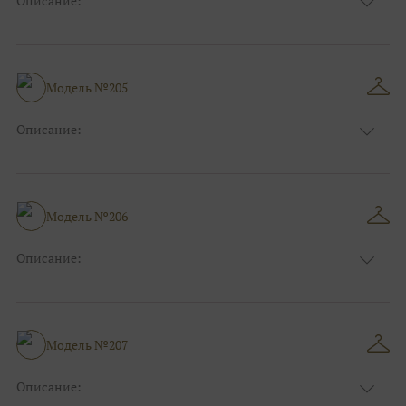
Описание:
Пудровый, Нюдовый, Капучино, Красный,
Цвет:
Бордо
Длина:
Макси
Особенности
Рыбка
Модель №205
Размер:
38, 40, 42, 44, 46, 48
Ткани:
Блеск, Глиттер, Фатин
Описание:
Цвет:
Пудровый, Нюдовый, Капучино, Розовый
Длина:
Макси
Особенности
Прямые
Размер:
38, 40, 42, 44, 46, 48
Модель №206
Ткани:
Атлас, Фатин, Кружево
Описание:
Цвет:
Синий, Красный, Бордо, Розовый, Голубой
Длина:
Макси
Особенности
А-силуэт
Размер:
38, 40, 42, 44, 46, 48
Модель №207
Ткани:
Атлас
Описание: