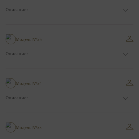
Описание:
Цвет:
Красный, Бордо
Длина:
Макси
Особенности
А-силуэт
Размер:
40, 42, 44, 46
Модель №53
Ткани:
Фатин, Кружево
Описание:
Цвет:
Голубой
Длина:
Макси
Особенности
А-силуэт
Размер:
40, 42, 44
Модель №54
Ткани:
Фатин, Блеск, Глиттер
Описание:
Цвет:
Синий
Длина:
Макси
Особенности
А-силуэт
Размер:
40, 42, 44, 46
Модель №55
Ткани:
Атлас