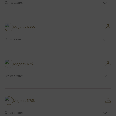
Описание:
Цвет:
Розовый
Длина:
Макси
Особенности
Прямые
Размер:
40, 42, 44, 46
Модель №56
Ткани:
Блеск, Глиттер
Описание:
Цвет:
Чёрный, Шоколадный
Длина:
Макси
Особенности
А-силуэт
Размер:
40, 42, 44, 46
Модель №57
Ткани:
Вуаль, Органза
Описание:
Цвет:
Синий
Длина:
Макси
Особенности
А-силуэт
Размер:
40, 42, 44
Модель №58
Ткани:
Атлас, Кружево
Описание: