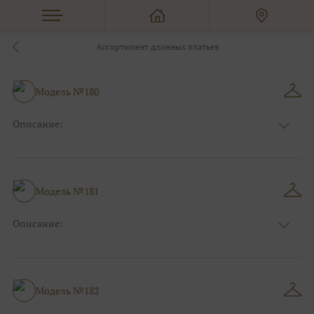
Ассортимент длинных платьев
Модель №180
Описание:
Цвет:
Розовый
Длина:
Макси
Особенности
Рыбка
Размер:
38, 40, 42, 44, 46
Модель №181
Ткани:
Кружево, Атлас
Описание:
Цвет:
Серый, Серебряный
Длина:
Макси
Особенности
А-силуэт
Размер:
38, 40, 42, 44, 46, 48
Модель №182
Ткани:
Атлас