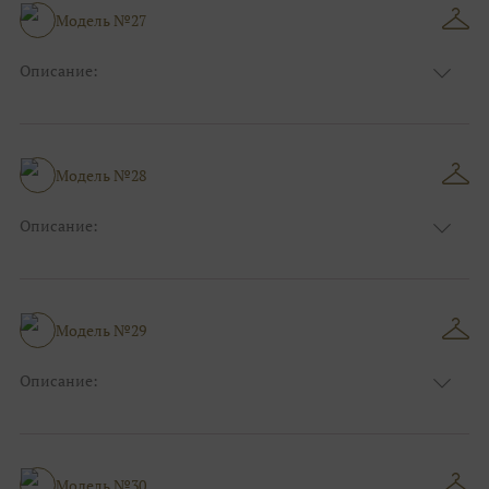
Размер:
40, 42, 44
Модель №27
Ткани:
Блеск, Глиттер
Описание:
Цвет:
Синий
Длина:
Макси
Особенности
Прямые
Размер:
38, 40, 42, 44
Модель №28
Ткани:
Блеск, Глиттер
Описание:
Цвет:
Красный, Бордо
Длина:
Макси
Особенности
Прямые
Размер:
40, 42, 44
Модель №29
Ткани:
Блеск, Глиттер
Описание:
Цвет:
Красный, Бордо, Белый, Айвори
Длина:
Макси
Особенности
А-силуэт
Размер:
40, 42, 44, 46
Модель №30