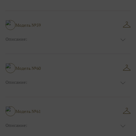
Цвет:
Голубой
Длина:
Макси
Особенности
Прямые
Размер:
38, 40, 42, 44
Модель №59
Ткани:
Блеск, Глиттер
Описание:
Цвет:
Серый, Серебряный
Длина:
Макси
Особенности
Прямые
Размер:
40, 42, 44
Модель №60
Ткани:
Блеск, Глиттер
Описание:
Цвет:
Фиолетовый, Сиреневый
Длина:
Макси
Особенности
А-силуэт
Размер:
40, 42, 44
Модель №61
Ткани:
Атлас, Кружево
Описание:
Цвет:
Красный, Бордо