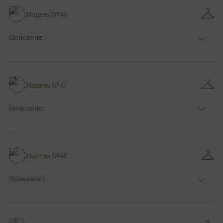
Особенности
А-силуэт
Размер:
40, 42, 44, 46, 48
Модель №46
Ткани:
Фатин, Кружево
Описание:
Цвет:
Голубой
Длина:
Макси
Особенности
Прямые
Размер:
40, 42, 44
Модель №47
Ткани:
Блеск, Глиттер
Описание:
Цвет:
Розовый
Длина:
Макси
Особенности
Прямые
Размер:
40, 42, 44
Модель №48
Ткани:
Блеск, Глиттер
Описание:
Цвет:
Красный, Бордо
Длина:
Макси
Особенности
А-силуэт
Размер:
40, 42, 44, 46