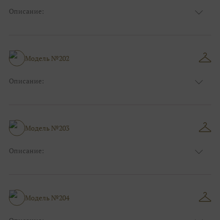
Описание:
Цвет:
Фиолетовый, Сиреневый, Белый, Айвори
Длина:
Макси
Особенности
А-силуэт
Размер:
38, 40, 42, 44, 46, 48
Модель №202
Ткани:
Вуаль, Органза
Описание:
Цвет:
Пудровый, Нюдовый, Капучино, Золотой
Длина:
Макси
Особенности
А-силуэт
Размер:
38, 40, 42, 44, 46, 48
Модель №203
Ткани:
Фатин, Блеск, Глиттер
Описание:
Цвет:
Зеленый, Изумруд, Жёлтый, Оранжевый
Длина:
Макси
Особенности
А-силуэт
Размер:
38, 40, 42, 44, 46, 48
Модель №204
Ткани:
Кружево, Фатин