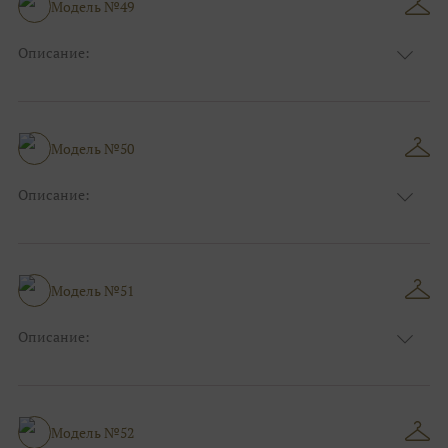
Модель №49
Ткани:
Фатин
Описание:
Цвет:
Синий
Длина:
Макси
Особенности
А-силуэт
Размер:
40, 42, 44, 46
Модель №50
Ткани:
Фатин, Блеск, Глиттер
Описание:
Цвет:
Голубой
Длина:
Макси
Особенности
Рыбка
Размер:
40, 42, 44
Модель №51
Ткани:
Блеск, Глиттер
Описание:
Цвет:
Красный, Бордо
Длина:
Макси
Особенности
А-силуэт
Размер:
40, 42, 44, 46
Модель №52
Ткани:
Атлас, Кружево