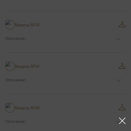
Цвет:
Фиолетовый, Сиреневый
Длина:
Макси
Особенности
А-силуэт
Размер:
40, 42, 44, 46
Модель №18
Ткани:
Блеск, Глиттер
Описание:
Цвет:
Розовый
Длина:
Макси
Особенности
А-силуэт
Размер:
40, 42, 44, 46
Модель №19
Ткани:
Атлас, Кружево
Описание:
Цвет:
Голубой
Длина:
Макси
Особенности
Прямые
Размер:
40, 42, 44
Модель №20
Ткани:
Атлас
Описание:
Цвет:
Фиолетовый, Сиреневый