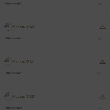
Описание:
Цвет:
Пудровый, Нюдовый, Капучино
Длина:
Макси
Особенности
Прямые
Размер:
38, 40, 42, 44, 46
Модель №183
Ткани:
Блеск, Глиттер
Описание:
Цвет:
Розовый
Длина:
Макси
Особенности
А-силуэт, Пышные, Бальные
Размер:
38, 40, 42, 44, 46, 48
Модель №184
Ткани:
Фатин
Описание:
Цвет:
Голубой
Длина:
Макси
Особенности
Прямые
Размер:
38, 40, 42, 44, 46
Модель №185
Ткани:
Фатин
Описание: