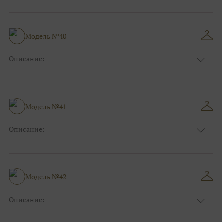
Цвет:
Зеленый, Изумруд
Длина:
Макси
Особенности
А-силуэт
Размер:
40, 42, 44, 46
Модель №40
Ткани:
Атлас
Описание:
Цвет:
Синий
Длина:
Макси
Особенности
А-силуэт
Размер:
40, 42, 44
Модель №41
Ткани:
Вуаль, Органза
Описание:
Цвет:
Пудровый, Нюдовый, Капучино
Длина:
Макси
Особенности
А-силуэт
Размер:
40, 42, 44, 46
Модель №42
Ткани:
Атлас, Кружево
Описание:
Цвет:
Чёрный, Шоколадный