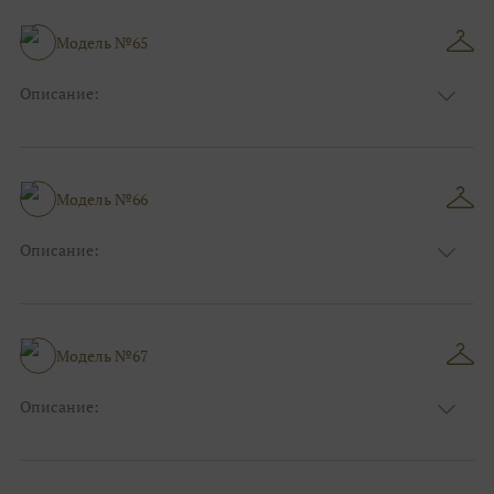
Особенности
А-силуэт
Размер:
40, 42, 44
Модель №65
Ткани:
Атлас, Кружево
Описание:
Цвет:
Зеленый, Изумруд
Длина:
Макси
Особенности
А-силуэт
Размер:
40, 42, 44, 46
Модель №66
Ткани:
Атлас
Описание:
Цвет:
Красный, Бордо
Длина:
Макси
Особенности
А-силуэт
Размер:
38, 40, 42, 44, 46, 48
Модель №67
Ткани:
Атлас, Кружево
Описание:
Цвет:
Красный, Бордо
Длина:
Макси
Особенности
А-силуэт