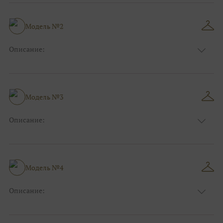
Длина:
Макси
Особенности
А-силуэт
Размер:
38, 40, 42
Модель №2
Ткани:
Фатин
Описание:
Цвет:
Зеленый, Изумруд
Длина:
Макси
Особенности
Прямые
Размер:
40, 42, 44
Модель №3
Ткани:
Блеск, Глиттер
Описание:
Цвет:
Серый, Серебряный, Синий
Длина:
Макси
Особенности
А-силуэт
Размер:
40, 42, 44
Модель №4
Ткани:
Фатин, Блеск, Глиттер
Описание:
Цвет:
Розовый
Длина:
Макси