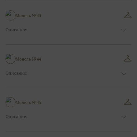
Длина:
Макси
Особенности
Прямые
Размер:
38, 40, 42
Модель №43
Ткани:
Атлас, Кружево
Описание:
Цвет:
Красный, Бордо
Длина:
Макси
Особенности
А-силуэт
Размер:
40, 42, 44, 46
Модель №44
Ткани:
Фатин
Описание:
Цвет:
Серый, Серебряный
Длина:
Макси
Особенности
Рыбка
Размер:
38, 40, 42, 44
Модель №45
Ткани:
Блеск, Глиттер
Описание:
Цвет:
Красный, Бордо
Длина:
Макси