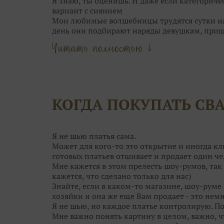
Я знаю, ты оценишь. И даже если категориче
вариант с сиянием
Мои любимые волшебницы трудятся сутки нап
день они подбирают наряды девушкам, при
Они точно знаю, кому идёт мягкий блеск сер
Читать полностью ↓
Мои феечки не только находят для вас идеал
даже причёску подскажут!
Что может быть прекраснее, чем выбор обра
Только момент торжества!
Оставьте самую кропотливую работу нашим 
КОГДА ПОКУПАТЬ СВ
вопросы, сделать сложный выбор и даже сбер
А чтобы примерка не была скучной, угостя
конфетками! Открою секрет: от наших конфе
ещё краше!
Я не шью платья сама.
Поэтому приходите в Дом Свадьбы за идеаль
Может для кого-то это открытие и иногда кл
гостей. Им мы тоже поможем!
готовых платьев отшивает и продает один че
Мне кажется в этом прелесть шоу-румов, так 
кажется, что сделано только для нас)
Знайте, если в каком-то магазине, шоу-руме 
хозяйки и она же еще Вам продает - это немн
Я не шью, но каждое платье контролирую. П
Мне важно понять картину в целом, важно, 