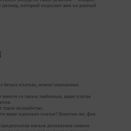
т размер, который подходит вам на данный
анет великовато, ушить его куда проще, чем
ешит все проблемы небольшого «плюса» или
новными претендентами на роль «того
лучше не более 10-15 нарядов, иначе, что
й гонке за идеальным платьем вы можете
И
угих, каждое из которых по-своему
платья, но не ограничивайте свой выбор
чты совсем рядом, а вы просто его не
ых белых платьях, нежно усыпанных
се вместе со своим любимым, ваше платье
итов.
т такое волшебство.⠀
ти ваше идеально платье? Конечно же, феи
, предпочитая мягкое деликатное сияние