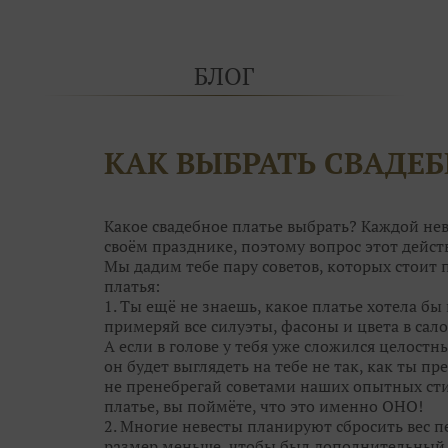
БЛОГ
КАК ВЫБРАТЬ СВАДЕБ
Какое свадебное платье выбрать? Каждой нев
своём празднике, поэтому вопрос этот дей
Мы дадим тебе пару советов, которых стоит
платья:
1. Ты ещё не знаешь, какое платье хотела бы 
примеряй все силуэты, фасоны и цвета в сало
А если в голове у тебя уже сложился целостн
он будет выглядеть на тебе не так, как ты пре
не пренебрегай советами наших опытных сти
платье, вы поймёте, что это именно ОНО!
2. Многие невесты планируют сбросить вес пе
размер меньше, чтобы был дополнительный с