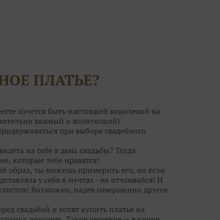
НОЕ ПЛАТЬЕ?
есте хочется быть настоящей королевой на
ствительно важный и волнующий)
 придерживаться при выборе свадебного
видеть на себе в день свадьбы? Тогда
не, которые тебе нравятся!
ый образ, ты можешь примерить его, но если
дставляла у себя в мечтах - не отчаивайся! И
листов! Возможно, надев совершенно другое
ред свадьбой и хотят купить платье на
тимул похудеть. Такое решение — в корне