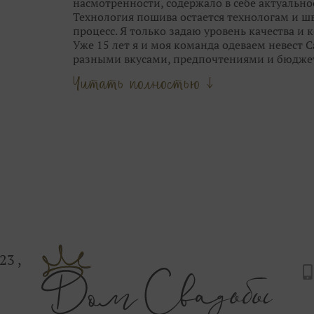
насмотренности, содержало в себе актуальнос
Технология пошива остается технологам и шв
процесс. Я только задаю уровень качества и
Уже 15 лет я и моя команда одеваем невест 
разными вкусами, предпочтениями и бюдже
Опыт и время научили меня видеть грань м
Читать полностью ↓
стилем свадебных брендов.
Мы не шокируем Вас прозрачными юбками, 
приносим в город трендовые узоры и фактур
выставок Европы.
Люблю сама и всегда учу этому своих девочек
цветотип, фасоны, тренд и прочее.
Наша задача — подчеркнуть твою естественну
блистала на свадьбе.
Сначала женщина, потом — мода.
Ты можешь выглядеть так, как ты захочешь.
Приходи в Дом Свадьбы на Дыбенко 23, здесь
С любовью, Ваша свадебная фея.
23 ,