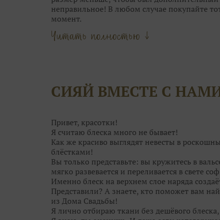
неправильное! В любом случае покупайте то
момент.
Главное — это посадка. Если платье вдруг ст
Читать полностью ↓
наоборот. А корсет со шнуровкой и вовсе р
«минуса» в объёмах.
3. Обычно, девушки выбирают между 4-5 ос
самого» платья. А в общей сложности мерить 
называется, глаза разбегутся. В бесконечно
СИЯЙ ВМЕСТЕ С НАМ
просто не рассмотреть его среди десятков др
уникально.
4. Отталкивайтесь от особенностей каждого 
только одним силуэтом. Возможно, платье ме
Привет, красотки!
замечаете.
Я считаю блеска много не бывает!
Как же красиво выглядят невесты в роскошн
блёстками!
Вы только представьте: вы кружитесь в валь
мягко развевается и переливается в свете соф
Именно блеск на верхнем слое наряда создаё
Представили? А знаете, кто поможет вам най
из Дома Свадьбы!
Я лично отбираю ткани без дешёвого блеска