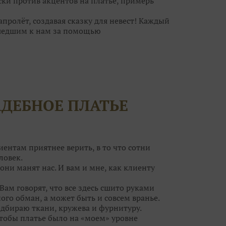
ски против акцентов на платье, примерь
ролёт, создавая сказку для невест! Каждый
шедшим к нам за помощью
ебра, а для кого идеальна пудровая дымка.
ьное платье, но и туфельки, украшения. И
за к самому важному дню в вашей жизни?
волшебницам! Они помогут вам решить все
АДЕБНОЕ ПЛАТЬЕ
егут ваши силы!
т воздушным шампанским и сладкими
ток вы нисколько не поправитесь, а станете
ным образом на свадьбу и приводите своих
иентам приятнее верить, в то что сотни
ловек.
они манят нас. И вам и мне, как клиенту
Вам говорят, что все здесь сшито руками
ого обман, а может быть и совсем вранье.
одбираю ткани, кружева и фурнитуру.
чтобы платье было на «моем» уровне