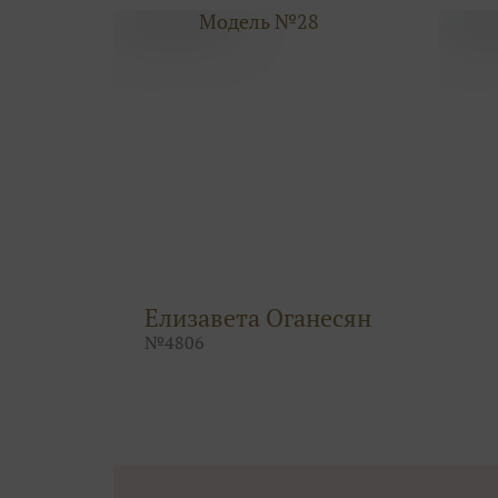
Модель №28
Елизавета Оганесян
№
4806