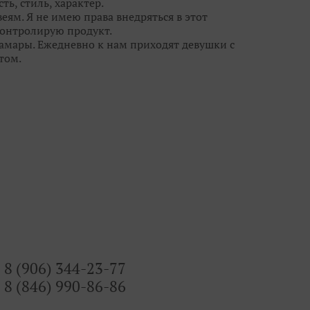
ть, стиль, характер.
еям. Я не имею права внедряться в этот
 контролирую продукт.
Самары. Ежедневно к нам приходят девушки с
том.
ежду потребностью реальных людей и фешн-
свадебными брюками и шортами, но мы
ы кружева, цвета и линии силуэта с лучших
 - видеть сначала девушку, потом уже
ю красоту, дать ей огранку, чтобы ты
 всегда есть выбор и профессиональные феи!
8 (906) 344-23-77
8 (846) 990-86-86