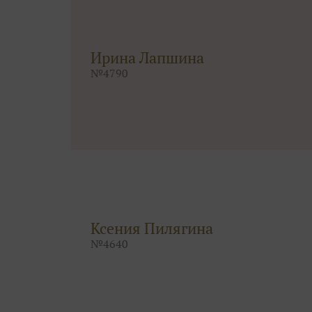
Ирина Лапшина
№
4790
Ксения Пилягина
№
4640