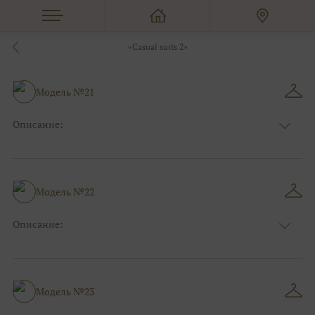
«Сasual suits 2»
Модель №21
Описание:
Цвет:
Бордо(винный)
Узор:
Однотонный
Сезон:
Зима
Размер:
44, 46, 48, 50, 52, 54, 56, 58, 60, 62, 64, 66
Модель №22
Фасон:
На свадьбу
Описание:
Цвет:
Синий
Узор:
Орнамент
Сезон:
Лето
Размер:
44, 46, 48, 50, 52, 54, 56, 58, 60, 62, 64, 66
Модель №23
Фасон:
На свадьбу