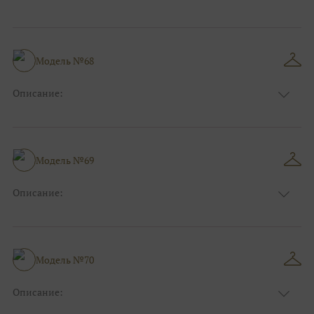
Цвет:
Красный, Бордо
Длина:
Макси
Особенности
А-силуэт
Размер:
38, 40, 42, 44, 46, 48
Модель №68
Ткани:
Фатин
Описание:
Цвет:
Белый, Айвори, Розовый
Длина:
Макси
Особенности
А-силуэт
Размер:
38, 40, 42, 44, 46, 48
Модель №69
Ткани:
Атлас, Кружево
Описание:
Цвет:
Голубой
Длина:
Макси
Особенности
А-силуэт
Размер:
38, 40, 42, 44, 46, 48
Модель №70
Ткани:
Атлас, Кружево
Описание:
Цвет:
Фиолетовый, Сиреневый