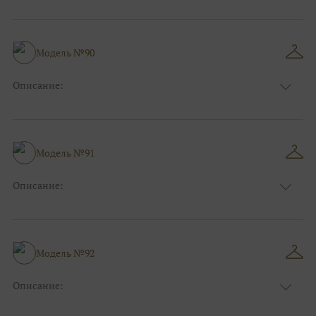
Цвет:
Золотой, Розовый
Длина:
Макси
Особенности
Рыбка
Размер:
38, 40, 42, 44, 46, 48
Модель №90
Ткани:
Блеск, Глиттер, Фатин
Описание:
Цвет:
Красный, Бордо
Длина:
Макси
Особенности
Рыбка
Размер:
38, 40, 42, 44, 46, 48
Модель №91
Ткани:
Атлас, Кружево
Описание:
Цвет:
Красный, Бордо
Длина:
Макси
Особенности
А-силуэт
Размер:
38, 40, 42, 44, 46, 48
Модель №92
Ткани:
Атлас
Описание:
Цвет:
Фиолетовый, Сиреневый