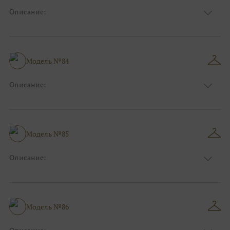
Описание:
Цвет:
Синий
Длина:
Макси
Особенности
А-силуэт
Размер:
38, 40, 42, 44, 46, 48
Модель №84
Ткани:
Атлас
Описание:
Цвет:
Голубой
Длина:
Макси
Особенности
А-силуэт
Размер:
38, 40, 42, 44, 46, 48
Модель №85
Ткани:
Вуаль, Органза
Описание:
Цвет:
Розовый
Длина:
Макси
Особенности
Прямые
Размер:
38, 40, 42, 44, 46, 48
Модель №86
Ткани:
Атлас, Блеск, Глиттер