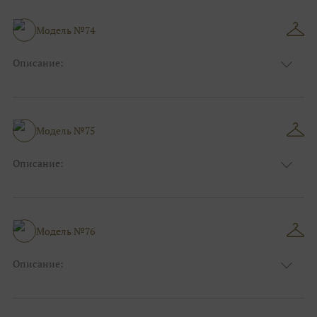
Особенности
Рыбка
Размер:
38, 40, 42, 44, 46, 48
Модель №74
Ткани:
Блеск, Глиттер
Описание:
Цвет:
Белый, Айвори, Золотой
Длина:
Макси
Особенности
А-силуэт
Размер:
38, 40, 42, 44, 46, 48
Модель №75
Ткани:
Кружево, Блеск, Глиттер, Атлас
Описание:
Цвет:
Розовый
Длина:
Макси
Особенности
А-силуэт
Размер:
38, 40, 42, 44, 46, 48
Модель №76
Ткани:
Блеск, Глиттер, Кружево
Описание:
Цвет:
Зеленый, Изумруд
Длина:
Макси
Особенности
Прямые