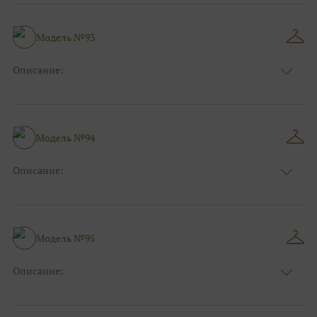
Длина:
Макси
Особенности
А-силуэт
Размер:
38, 40, 42, 44, 46, 48
Модель №93
Ткани:
Атлас, Кружево, Фатин
Описание:
Цвет:
Красный, Бордо
Длина:
Макси
Особенности
А-силуэт
Размер:
38, 40, 42, 44, 46, 48
Модель №94
Ткани:
Атлас
Описание:
Цвет:
Фиолетовый, Сиреневый
Длина:
Макси
Особенности
А-силуэт
Размер:
38, 40, 42, 44, 46, 48
Модель №95
Ткани:
Фатин, Кружево
Описание:
Цвет:
Золотой
Длина:
Макси