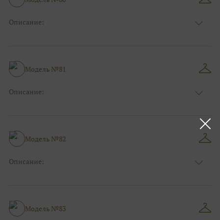
Ткани:
Атлас
Описание:
Цвет:
Синий
Длина:
Макси
Особенности
Прямые
Размер:
38, 40, 42, 44, 46, 48
Модель №81
Ткани:
Атлас
Описание:
Цвет:
Зеленый, Изумруд
Длина:
Макси
Особенности
А-силуэт
Размер:
38, 40, 42, 44, 46, 48
Модель №82
Ткани:
Атлас
Описание:
Цвет:
Красный, Бордо
Длина:
Макси
Особенности
А-силуэт
Размер:
38, 40, 42, 44, 46, 48
Модель №83
Ткани:
Атлас, Кружево