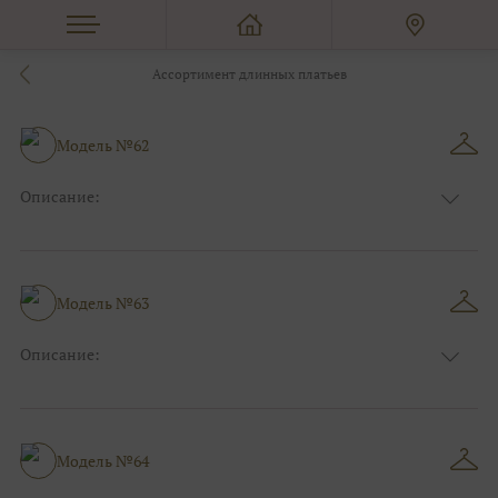
Ассортимент длинных платьев
Модель №62
Описание:
Цвет:
Серый, Серебряный
Длина:
Макси
Особенности
Прямые
Размер:
38, 40, 42, 44
Модель №63
Ткани:
Блеск, Глиттер
Описание:
Цвет:
Мятный
Длина:
Макси
Особенности
А-силуэт
Размер:
40, 42, 44
Модель №64
Ткани:
Фатин