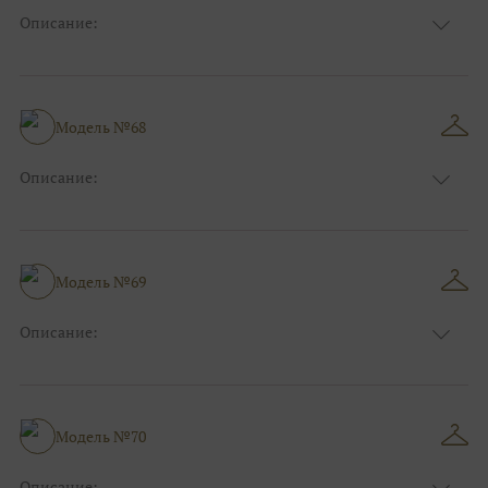
Описание:
Цвет:
Красный, Бордо
Длина:
Макси
Особенности
А-силуэт
Размер:
38, 40, 42, 44, 46, 48
Модель №68
Ткани:
Фатин
Описание:
Цвет:
Белый, Айвори, Розовый
Длина:
Макси
Особенности
А-силуэт
Размер:
38, 40, 42, 44, 46, 48
Модель №69
Ткани:
Атлас, Кружево
Описание:
Цвет:
Голубой
Длина:
Макси
Особенности
А-силуэт
Размер:
38, 40, 42, 44, 46, 48
Модель №70
Ткани:
Атлас, Кружево
Описание: