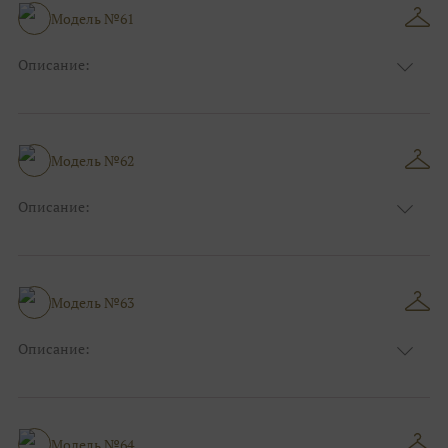
Размер:
40, 42, 44
Модель №61
Ткани:
Атлас, Кружево
Описание:
Цвет:
Красный, Бордо
Длина:
Макси
Особенности
А-силуэт
Размер:
40, 42, 44
Модель №62
Ткани:
Вуаль, Органза
Описание:
Цвет:
Серый, Серебряный
Длина:
Макси
Особенности
Прямые
Размер:
38, 40, 42, 44
Модель №63
Ткани:
Блеск, Глиттер
Описание:
Цвет:
Мятный
Длина:
Макси
Особенности
А-силуэт
Размер:
40, 42, 44
Модель №64