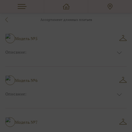
Ассортимент длинных платьев
Модель №5
Описание:
Цвет:
Зеленый, Изумруд
Длина:
Макси
Особенности
Прямые
Размер:
38, 40, 42, 44
Модель №6
Ткани:
Блеск, Глиттер
Описание:
Цвет:
Красный, Бордо
Длина:
Макси
Особенности
А-силуэт
Размер:
40, 42, 44, 46
Модель №7
Ткани:
Фатин