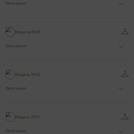
Описание:
Цвет:
Красный, Бордо
Длина:
Макси
Особенности
А-силуэт
Размер:
40, 42, 44, 46
Модель №49
Ткани:
Фатин
Описание:
Цвет:
Синий
Длина:
Макси
Особенности
А-силуэт
Размер:
40, 42, 44, 46
Модель №50
Ткани:
Фатин, Блеск, Глиттер
Описание:
Цвет:
Голубой
Длина:
Макси
Особенности
Рыбка
Размер:
40, 42, 44
Модель №51
Ткани:
Блеск, Глиттер
Описание: