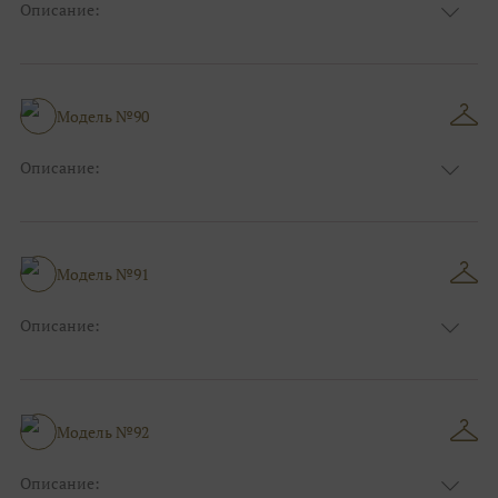
Описание:
Цвет:
Золотой, Розовый
Длина:
Макси
Особенности
Рыбка
Размер:
38, 40, 42, 44, 46, 48
Модель №90
Ткани:
Блеск, Глиттер, Фатин
Описание:
Цвет:
Красный, Бордо
Длина:
Макси
Особенности
Рыбка
Размер:
38, 40, 42, 44, 46, 48
Модель №91
Ткани:
Атлас, Кружево
Описание:
Цвет:
Красный, Бордо
Длина:
Макси
Особенности
А-силуэт
Размер:
38, 40, 42, 44, 46, 48
Модель №92
Ткани:
Атлас
Описание: