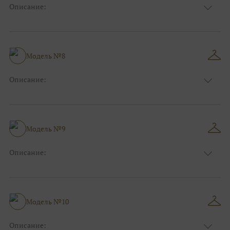
Описание:
Цвет:
Зеленый, Изумруд
Длина:
Макси
Особенности
А-силуэт
Размер:
40, 42, 44, 46
Модель №8
Ткани:
Фатин
Описание:
Цвет:
Фиолетовый, Сиреневый
Длина:
Макси
Особенности
А-силуэт
Размер:
40, 42, 44
Модель №9
Ткани:
Атлас, Кружево
Описание:
Цвет:
Голубой
Длина:
Макси
Особенности
Прямые
Размер:
40, 42, 44
Модель №10
Ткани:
Фатин
Описание: