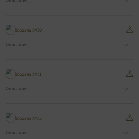
Описание:
Цвет:
Красный, Бордо, Белый, Айвори
Длина:
Макси
Особенности
А-силуэт
Размер:
40, 42, 44, 46
Модель №30
Ткани:
Атлас, Кружево
Описание:
Цвет:
Белый, Айвори, Синий
Длина:
Макси
Особенности
А-силуэт
Размер:
40, 42, 44, 46
Модель №31
Ткани:
Атлас, Кружево
Описание:
Цвет:
Красный, Бордо
Длина:
Макси
Особенности
Прямые
Размер:
38, 40, 42, 44
Модель №32
Ткани:
Блеск, Глиттер
Описание: