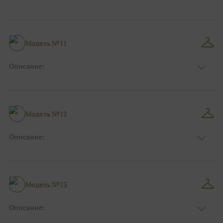
Цвет:
Золотой
Длина:
Макси
Особенности
Рыбка
Размер:
40, 42, 44, 46
Модель №11
Ткани:
Блеск, Глиттер
Описание:
Цвет:
Серый, Серебряный
Длина:
Макси
Особенности
Прямые
Размер:
40, 42, 44
Модель №12
Ткани:
Блеск, Глиттер
Описание:
Цвет:
Синий
Длина:
Макси
Особенности
А-силуэт
Размер:
40, 42, 44, 46
Модель №13
Ткани:
Атлас
Описание:
Цвет:
Зеленый, Изумруд