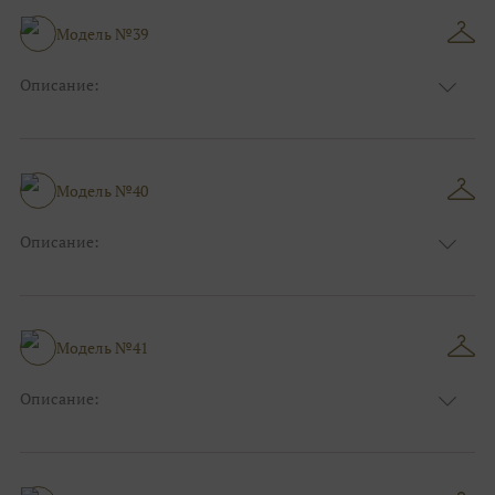
Особенности
Рыбка
Размер:
38, 40, 42, 44
Модель №39
Ткани:
Блеск, Глиттер
Описание:
Цвет:
Зеленый, Изумруд
Длина:
Макси
Особенности
А-силуэт
Размер:
40, 42, 44, 46
Модель №40
Ткани:
Атлас
Описание:
Цвет:
Синий
Длина:
Макси
Особенности
А-силуэт
Размер:
40, 42, 44
Модель №41
Ткани:
Вуаль, Органза
Описание:
Цвет:
Пудровый, Нюдовый, Капучино
Длина:
Макси
Особенности
А-силуэт