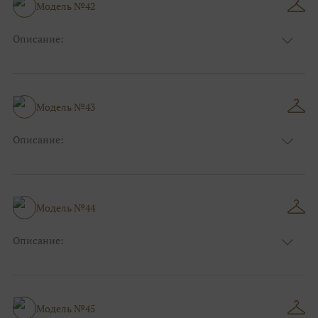
Размер:
40, 42, 44, 46
Модель №42
Ткани:
Атлас, Кружево
Описание:
Цвет:
Чёрный, Шоколадный
Длина:
Макси
Особенности
Прямые
Размер:
38, 40, 42
Модель №43
Ткани:
Атлас, Кружево
Описание:
Цвет:
Красный, Бордо
Длина:
Макси
Особенности
А-силуэт
Размер:
40, 42, 44, 46
Модель №44
Ткани:
Фатин
Описание:
Цвет:
Серый, Серебряный
Длина:
Макси
Особенности
Рыбка
Размер:
38, 40, 42, 44
Модель №45
Ткани:
Блеск, Глиттер