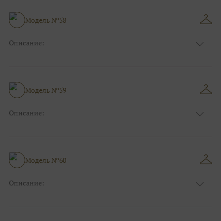
Особенности
А-силуэт
Размер:
40, 42, 44
Модель №58
Ткани:
Атлас, Кружево
Описание:
Цвет:
Голубой
Длина:
Макси
Особенности
Прямые
Размер:
38, 40, 42, 44
Модель №59
Ткани:
Блеск, Глиттер
Описание:
Цвет:
Серый, Серебряный
Длина:
Макси
Особенности
Прямые
Размер:
40, 42, 44
Модель №60
Ткани:
Блеск, Глиттер
Описание:
Цвет:
Фиолетовый, Сиреневый
Длина:
Макси
Особенности
А-силуэт