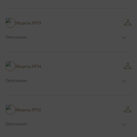
Цвет:
Голубой
Длина:
Макси
Особенности
Прямые
Размер:
38, 40, 42, 44
Модель №33
Ткани:
Блеск, Глиттер
Описание:
Цвет:
Чёрный, Шоколадный, Розовый
Длина:
Макси
Особенности
А-силуэт
Размер:
40, 42, 44, 46
Модель №34
Ткани:
Атлас, Кружево
Описание:
Цвет:
Синий
Длина:
Макси
Особенности
Прямые
Размер:
38, 40, 42, 44
Модель №35
Ткани:
Блеск, Глиттер
Описание:
Цвет:
Розовый, Красный, Бордо