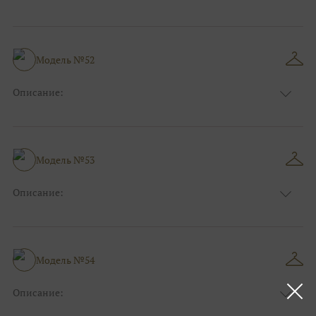
Цвет:
Красный, Бордо
Длина:
Макси
Особенности
А-силуэт
Размер:
40, 42, 44, 46
Модель №52
Ткани:
Атлас, Кружево
Описание:
Цвет:
Красный, Бордо
Длина:
Макси
Особенности
А-силуэт
Размер:
40, 42, 44, 46
Модель №53
Ткани:
Фатин, Кружево
Описание:
Цвет:
Голубой
Длина:
Макси
Особенности
А-силуэт
Размер:
40, 42, 44
Модель №54
Ткани:
Фатин, Блеск, Глиттер
Описание:
Цвет:
Синий