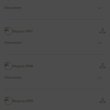
Описание:
Цвет:
Голубой
Длина:
Макси
Особенности
А-силуэт
Размер:
38, 40, 42, 44, 46, 48
Модель №87
Ткани:
Фатин, Блеск, Глиттер
Описание:
Цвет:
Золотой
Длина:
Макси
Особенности
А-силуэт
Размер:
38, 40, 42, 44, 46, 48
Модель №88
Ткани:
Атлас, Блеск, Глиттер
Описание:
Цвет:
Розовый
Длина:
Макси
Особенности
Прямые
Размер:
38, 40, 42, 44, 46, 48
Модель №89
Ткани:
Блеск, Глиттер