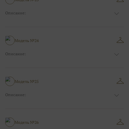
Ткани:
Атлас
Описание:
Цвет:
Голубой
Длина:
Макси
Особенности
А-силуэт
Размер:
42, 44, 46
Модель №24
Ткани:
Фатин
Описание:
Цвет:
Красный, Бордо
Длина:
Макси
Особенности
А-силуэт
Размер:
42, 44, 46
Модель №25
Ткани:
Кружево, Атлас
Описание:
Цвет:
Синий
Длина:
Макси
Особенности
А-силуэт
Размер:
40, 42, 44, 46
Модель №26
Ткани:
Атлас, Кружево