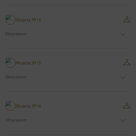
Длина:
Макси
Особенности
А-силуэт
Размер:
42, 44, 46
Модель №14
Ткани:
Вуаль, Органза
Описание:
Цвет:
Розовый
Длина:
Макси
Особенности
А-силуэт
Размер:
40, 42, 44
Модель №15
Ткани:
Фатин
Описание:
Цвет:
Голубой
Длина:
Макси
Особенности
А-силуэт
Размер:
40, 42, 44
Модель №16
Ткани:
Фатин
Описание:
Цвет:
Пудровый, Нюдовый, Капучино
Длина:
Макси