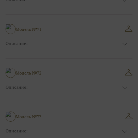
Цвет:
Фиолетовый, Сиреневый
Длина:
Макси
Особенности
А-силуэт
Размер:
38, 40, 42, 44, 46, 48
Модель №71
Ткани:
Атлас, Блеск, Глиттер
Описание:
Цвет:
Розовый
Длина:
Макси
Особенности
А-силуэт
Размер:
38, 40, 42, 44, 46, 48
Модель №72
Ткани:
Вуаль, Органза
Описание:
Цвет:
Розовый
Длина:
Макси
Особенности
А-силуэт
Размер:
38, 40, 42, 44, 46, 48
Модель №73
Ткани:
Атлас
Описание: