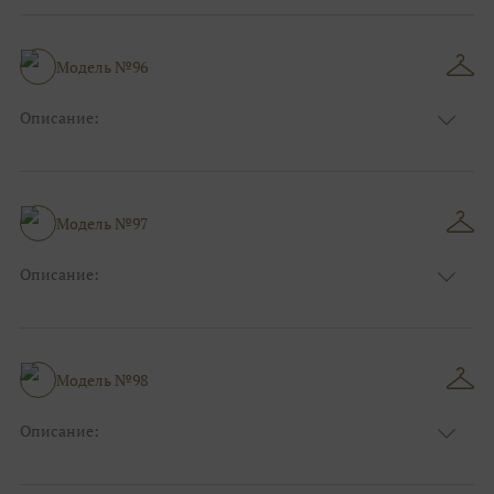
Длина:
Макси
Особенности
А-силуэт
Размер:
38, 40, 42, 44, 46, 48
Модель №96
Ткани:
Фатин, Блеск, Глиттер
Описание:
Цвет:
Розовый
Длина:
Макси
Особенности
А-силуэт
Размер:
38, 40, 42, 44, 46, 48
Модель №97
Ткани:
Фатин, Блеск, Глиттер, Атлас
Описание:
Цвет:
Жёлтый, Оранжевый
Длина:
Макси
Особенности
Пышные, Бальные
Размер:
38, 40, 42, 44, 46, 48
Модель №98
Ткани:
Кружево, Фатин
Описание:
Цвет:
Серый, Серебряный
Длина:
Макси