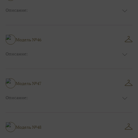
Описание:
Цвет:
Красный, Бордо
Длина:
Макси
Особенности
А-силуэт
Размер:
40, 42, 44, 46, 48
Модель №46
Ткани:
Фатин, Кружево
Описание:
Цвет:
Голубой
Длина:
Макси
Особенности
Прямые
Размер:
40, 42, 44
Модель №47
Ткани:
Блеск, Глиттер
Описание:
Цвет:
Розовый
Длина:
Макси
Особенности
Прямые
Размер:
40, 42, 44
Модель №48
Ткани:
Блеск, Глиттер