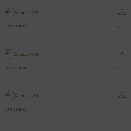
Особенности
Прямые
Размер:
40, 42, 44
Модель №17
Ткани:
Фатин
Описание:
Цвет:
Фиолетовый, Сиреневый
Длина:
Макси
Особенности
А-силуэт
Размер:
40, 42, 44, 46
Модель №18
Ткани:
Блеск, Глиттер
Описание:
Цвет:
Розовый
Длина:
Макси
Особенности
А-силуэт
Размер:
40, 42, 44, 46
Модель №19
Ткани:
Атлас, Кружево
Описание:
Цвет:
Голубой
Длина:
Макси
Особенности
Прямые