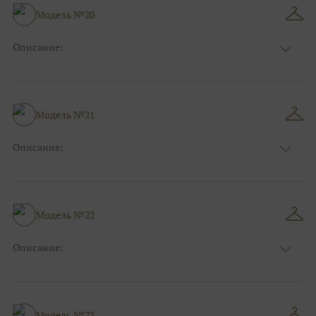
Размер:
40, 42, 44
Модель №20
Ткани:
Атлас
Описание:
Цвет:
Фиолетовый, Сиреневый
Длина:
Макси
Особенности
А-силуэт
Размер:
40, 42, 44, 46
Модель №21
Ткани:
Вуаль, Органза
Описание:
Цвет:
Фиолетовый, Сиреневый
Длина:
Макси
Особенности
Прямые
Размер:
40, 42, 44
Модель №22
Ткани:
Атлас
Описание:
Цвет:
Пудровый, Нюдовый, Капучино
Длина:
Макси
Особенности
Рыбка
Размер:
38, 40, 42
Модель №23