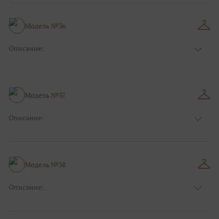
Длина:
Макси
Особенности
Рыбка
Размер:
38, 40, 42, 44
Модель №36
Ткани:
Атлас, Кружево
Описание:
Цвет:
Зеленый, Изумруд
Длина:
Макси
Особенности
А-силуэт
Размер:
40, 42, 44
Модель №37
Ткани:
Вуаль, Органза
Описание:
Цвет:
Красный, Бордо
Длина:
Макси
Особенности
Прямые
Размер:
38, 40, 42
Модель №38
Ткани:
Фатин, Атлас
Описание:
Цвет:
Голубой
Длина:
Макси