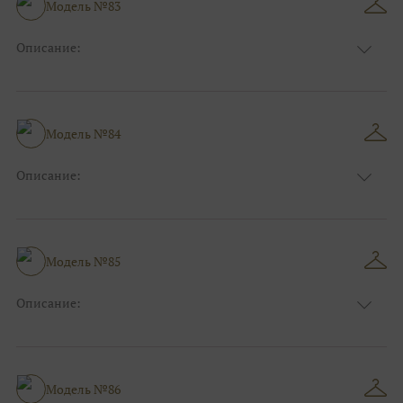
Модель №83
Ткани:
Атлас, Кружево
Описание:
Цвет:
Синий
Длина:
Макси
Особенности
А-силуэт
Размер:
38, 40, 42, 44, 46, 48
Модель №84
Ткани:
Атлас
Описание:
Цвет:
Голубой
Длина:
Макси
Особенности
А-силуэт
Размер:
38, 40, 42, 44, 46, 48
Модель №85
Ткани:
Вуаль, Органза
Описание:
Цвет:
Розовый
Длина:
Макси
Особенности
Прямые
Размер:
38, 40, 42, 44, 46, 48
Модель №86
Ткани:
Атлас, Блеск, Глиттер