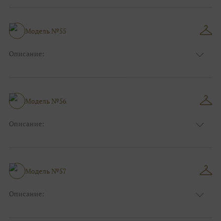
Длина:
Макси
Особенности
А-силуэт
Размер:
40, 42, 44, 46
Модель №55
Ткани:
Атлас
Описание:
Цвет:
Розовый
Длина:
Макси
Особенности
Прямые
Размер:
40, 42, 44, 46
Модель №56
Ткани:
Блеск, Глиттер
Описание:
Цвет:
Чёрный, Шоколадный
Длина:
Макси
Особенности
А-силуэт
Размер:
40, 42, 44, 46
Модель №57
Ткани:
Вуаль, Органза
Описание:
Цвет:
Синий
Длина:
Макси