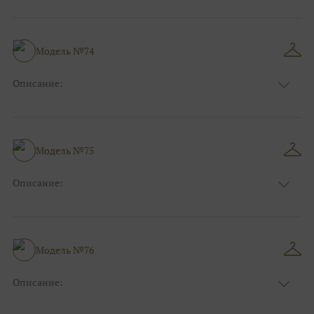
Цвет:
Серый, Серебряный
Длина:
Макси
Особенности
Рыбка
Размер:
38, 40, 42, 44, 46, 48
Модель №74
Ткани:
Блеск, Глиттер
Описание:
Цвет:
Белый, Айвори, Золотой
Длина:
Макси
Особенности
А-силуэт
Размер:
38, 40, 42, 44, 46, 48
Модель №75
Ткани:
Кружево, Блеск, Глиттер, Атлас
Описание:
Цвет:
Розовый
Длина:
Макси
Особенности
А-силуэт
Размер:
38, 40, 42, 44, 46, 48
Модель №76
Ткани:
Блеск, Глиттер, Кружево
Описание:
Цвет:
Зеленый, Изумруд