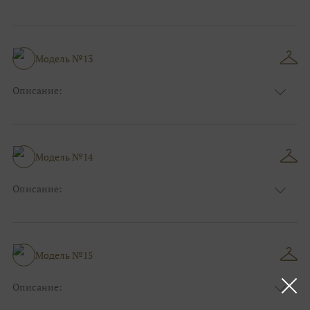
Цвет:
Синий
Длина:
Макси
Особенности
А-силуэт
Размер:
40, 42, 44, 46
Модель №13
Ткани:
Атлас
Описание:
Цвет:
Зеленый, Изумруд
Длина:
Макси
Особенности
А-силуэт
Размер:
42, 44, 46
Модель №14
Ткани:
Вуаль, Органза
Описание:
Цвет:
Розовый
Длина:
Макси
Особенности
А-силуэт
Размер:
40, 42, 44
Модель №15
Ткани:
Фатин
Описание:
Цвет:
Голубой