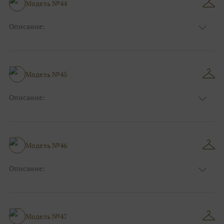
Модель №44
Ткани:
Фатин
Описание:
Цвет:
Серый, Серебряный
Длина:
Макси
Особенности
Рыбка
Размер:
38, 40, 42, 44
Модель №45
Ткани:
Блеск, Глиттер
Описание:
Цвет:
Красный, Бордо
Длина:
Макси
Особенности
А-силуэт
Размер:
40, 42, 44, 46, 48
Модель №46
Ткани:
Фатин, Кружево
Описание:
Цвет:
Голубой
Длина:
Макси
Особенности
Прямые
Размер:
40, 42, 44
Модель №47
Ткани:
Блеск, Глиттер