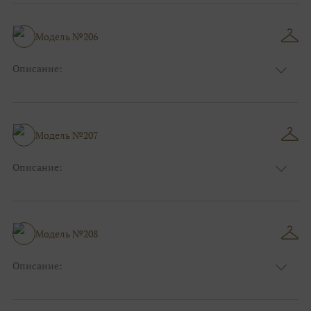
Длина:
Макси
Особенности
Прямые
Размер:
38, 40, 42, 44, 46, 48
Модель №206
Ткани:
Атлас, Фатин, Кружево
Описание:
Цвет:
Синий, Красный, Бордо, Розовый, Голубой
Длина:
Макси
Особенности
А-силуэт
Размер:
38, 40, 42, 44, 46, 48
Модель №207
Ткани:
Атлас
Описание:
Цвет:
Синий
Длина:
Макси
Особенности
Рыбка
Размер:
38, 40, 42, 44, 46, 48
Модель №208
Ткани:
Атлас, Блеск, Глиттер
Описание:
Цвет:
Золотой, Жёлтый, Оранжевый
Длина:
Макси