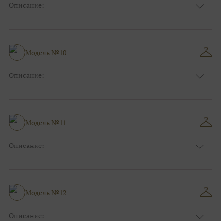
Описание:
Цвет:
Голубой
Длина:
Макси
Особенности
Прямые
Размер:
40, 42, 44
Модель №10
Ткани:
Фатин
Описание:
Цвет:
Золотой
Длина:
Макси
Особенности
Рыбка
Размер:
40, 42, 44, 46
Модель №11
Ткани:
Блеск, Глиттер
Описание:
Цвет:
Серый, Серебряный
Длина:
Макси
Особенности
Прямые
Размер:
40, 42, 44
Модель №12
Ткани:
Блеск, Глиттер
Описание: