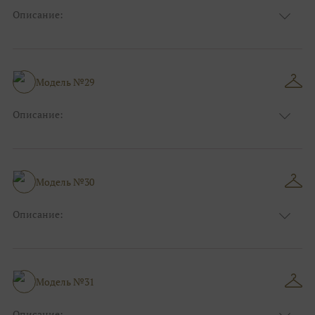
Описание:
Цвет:
Красный, Бордо
Длина:
Макси
Особенности
Прямые
Размер:
40, 42, 44
Модель №29
Ткани:
Блеск, Глиттер
Описание:
Цвет:
Красный, Бордо, Белый, Айвори
Длина:
Макси
Особенности
А-силуэт
Размер:
40, 42, 44, 46
Модель №30
Ткани:
Атлас, Кружево
Описание:
Цвет:
Белый, Айвори, Синий
Длина:
Макси
Особенности
А-силуэт
Размер:
40, 42, 44, 46
Модель №31
Ткани:
Атлас, Кружево
Описание: