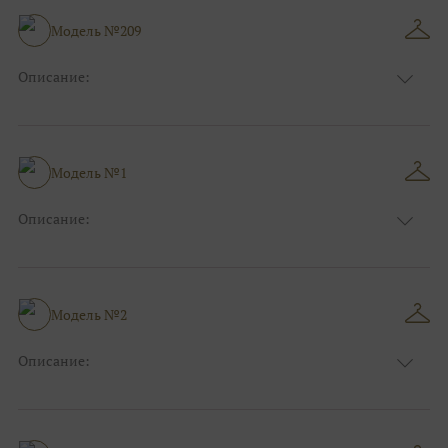
Особенности
Пышные, Бальные
Размер:
38, 40, 42, 44, 46, 48
Модель №209
Ткани:
Фатин, Блеск, Глиттер
Описание:
Фиолетовый, Сиреневый, Пудровый,
Цвет:
Нюдовый, Капучино
Длина:
Макси
Особенности
А-силуэт
Модель №1
Размер:
38, 40, 42, 44, 46, 48
Ткани:
Фатин, Кружево
Описание:
Цвет:
Фиолетовый, Сиреневый
Длина:
Макси
Особенности
А-силуэт
Размер:
38, 40, 42
Модель №2
Ткани:
Фатин
Описание:
Цвет:
Зеленый, Изумруд
Длина:
Макси
Особенности
Прямые