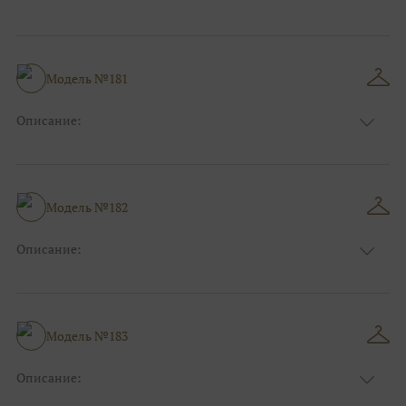
Цвет:
Розовый
Длина:
Макси
Особенности
Рыбка
Размер:
38, 40, 42, 44, 46
Модель №181
Ткани:
Кружево, Атлас
Описание:
Цвет:
Серый, Серебряный
Длина:
Макси
Особенности
А-силуэт
Размер:
38, 40, 42, 44, 46, 48
Модель №182
Ткани:
Атлас
Описание:
Цвет:
Пудровый, Нюдовый, Капучино
Длина:
Макси
Особенности
Прямые
Размер:
38, 40, 42, 44, 46
Модель №183
Ткани:
Блеск, Глиттер
Описание:
Цвет:
Розовый