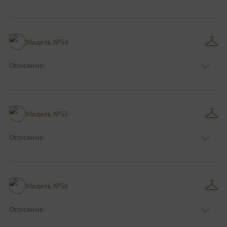
Цвет:
Голубой
Длина:
Макси
Особенности
А-силуэт
Размер:
40, 42, 44
Модель №54
Ткани:
Фатин, Блеск, Глиттер
Описание:
Цвет:
Синий
Длина:
Макси
Особенности
А-силуэт
Размер:
40, 42, 44, 46
Модель №55
Ткани:
Атлас
Описание:
Цвет:
Розовый
Длина:
Макси
Особенности
Прямые
Размер:
40, 42, 44, 46
Модель №56
Ткани:
Блеск, Глиттер
Описание:
Цвет:
Чёрный, Шоколадный