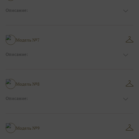
Описание:
Цвет:
Красный, Бордо
Длина:
Макси
Особенности
А-силуэт
Размер:
40, 42, 44, 46
Модель №7
Ткани:
Фатин
Описание:
Цвет:
Зеленый, Изумруд
Длина:
Макси
Особенности
А-силуэт
Размер:
40, 42, 44, 46
Модель №8
Ткани:
Фатин
Описание:
Цвет:
Фиолетовый, Сиреневый
Длина:
Макси
Особенности
А-силуэт
Размер:
40, 42, 44
Модель №9
Ткани:
Атлас, Кружево