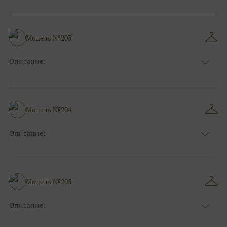
Цвет:
Пудровый, Нюдовый, Капучино, Золотой
Длина:
Макси
Особенности
А-силуэт
Размер:
38, 40, 42, 44, 46, 48
Модель №203
Ткани:
Фатин, Блеск, Глиттер
Описание:
Цвет:
Зеленый, Изумруд, Жёлтый, Оранжевый
Длина:
Макси
Особенности
А-силуэт
Размер:
38, 40, 42, 44, 46, 48
Модель №204
Ткани:
Кружево, Фатин
Описание:
Пудровый, Нюдовый, Капучино, Красный,
Цвет:
Бордо
Длина:
Макси
Особенности
Рыбка
Модель №205
Размер:
38, 40, 42, 44, 46, 48
Ткани:
Блеск, Глиттер, Фатин
Описание:
Цвет:
Пудровый, Нюдовый, Капучино, Розовый