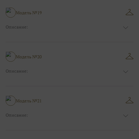
Особенности
А-силуэт
Размер:
40, 42, 44, 46
Модель №19
Ткани:
Атлас, Кружево
Описание:
Цвет:
Голубой
Длина:
Макси
Особенности
Прямые
Размер:
40, 42, 44
Модель №20
Ткани:
Атлас
Описание:
Цвет:
Фиолетовый, Сиреневый
Длина:
Макси
Особенности
А-силуэт
Размер:
40, 42, 44, 46
Модель №21
Ткани:
Вуаль, Органза
Описание:
Цвет:
Фиолетовый, Сиреневый
Длина:
Макси
Особенности
Прямые