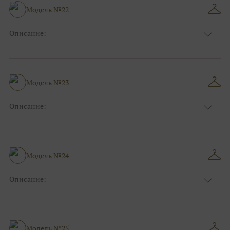
Размер:
40, 42, 44
Модель №22
Ткани:
Атлас
Описание:
Цвет:
Пудровый, Нюдовый, Капучино
Длина:
Макси
Особенности
Рыбка
Размер:
38, 40, 42
Модель №23
Ткани:
Атлас
Описание:
Цвет:
Голубой
Длина:
Макси
Особенности
А-силуэт
Размер:
42, 44, 46
Модель №24
Ткани:
Фатин
Описание:
Цвет:
Красный, Бордо
Длина:
Макси
Особенности
А-силуэт
Размер:
42, 44, 46
Модель №25