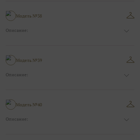
Длина:
Макси
Особенности
Прямые
Размер:
38, 40, 42
Модель №38
Ткани:
Фатин, Атлас
Описание:
Цвет:
Голубой
Длина:
Макси
Особенности
Рыбка
Размер:
38, 40, 42, 44
Модель №39
Ткани:
Блеск, Глиттер
Описание:
Цвет:
Зеленый, Изумруд
Длина:
Макси
Особенности
А-силуэт
Размер:
40, 42, 44, 46
Модель №40
Ткани:
Атлас
Описание:
Цвет:
Синий
Длина:
Макси