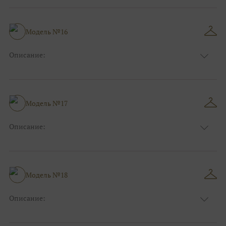
Длина:
Макси
Особенности
А-силуэт
Размер:
40, 42, 44
Модель №16
Ткани:
Фатин
Описание:
Цвет:
Пудровый, Нюдовый, Капучино
Длина:
Макси
Особенности
Прямые
Размер:
40, 42, 44
Модель №17
Ткани:
Фатин
Описание:
Цвет:
Фиолетовый, Сиреневый
Длина:
Макси
Особенности
А-силуэт
Размер:
40, 42, 44, 46
Модель №18
Ткани:
Блеск, Глиттер
Описание:
Цвет:
Розовый
Длина:
Макси