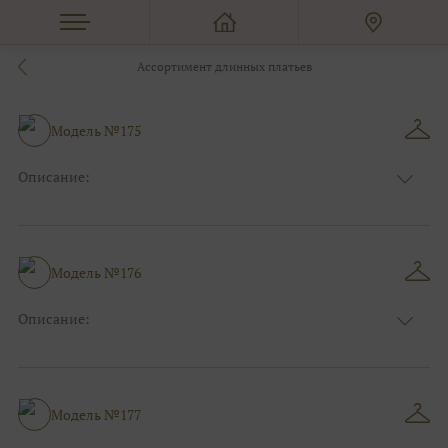
Ассортимент длинных платьев
Модель №175
Описание:
Цвет:
Пудровый, Нюдовый, Капучино
Длина:
Макси
Особенности
Прямые
Размер:
38, 40, 42, 44, 46
Модель №176
Ткани:
Блеск, Глиттер
Описание:
Цвет:
Розовый
Длина:
Макси
Особенности
А-силуэт
Размер:
38, 40, 42, 44, 46, 48
Модель №177
Ткани:
Фатин