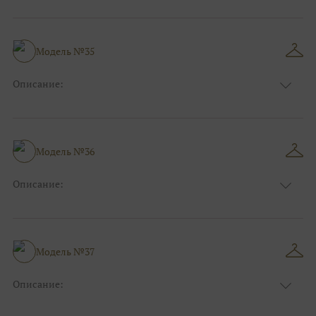
Цвет:
Синий
Длина:
Макси
Особенности
Прямые
Размер:
38, 40, 42, 44
Модель №35
Ткани:
Блеск, Глиттер
Описание:
Цвет:
Розовый, Красный, Бордо
Длина:
Макси
Особенности
Рыбка
Размер:
38, 40, 42, 44
Модель №36
Ткани:
Атлас, Кружево
Описание:
Цвет:
Зеленый, Изумруд
Длина:
Макси
Особенности
А-силуэт
Размер:
40, 42, 44
Модель №37
Ткани:
Вуаль, Органза
Описание:
Цвет:
Красный, Бордо