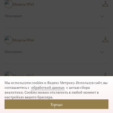
Размер:
38, 40, 42, 44
Модель №63
Ткани:
Блеск, Глиттер
Описание:
Цвет:
Мятный
Длина:
Макси
Особенности
А-силуэт
Размер:
40, 42, 44
Модель №64
Ткани:
Фатин
Описание:
Цвет:
Синий
Длина:
Макси
Особенности
А-силуэт
Размер:
40, 42, 44
Модель №65
Ткани:
Атлас, Кружево
Мы используем cookies и Яндекс Метрику. Используя сайт, вы
Описание:
соглашаетесь с
обработкой данных
с целью сбора
аналитики. Cookies можно отключить в любой момент в
Цвет:
Зеленый, Изумруд
настройках вашего браузера.
Длина:
Макси
Хорошо
Особенности
А-силуэт
Размер:
40, 42, 44, 46
Модель №66