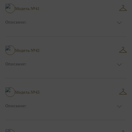
Особенности
А-силуэт
Размер:
40, 42, 44
Модель №41
Ткани:
Вуаль, Органза
Описание:
Цвет:
Пудровый, Нюдовый, Капучино
Длина:
Макси
Особенности
А-силуэт
Размер:
40, 42, 44, 46
Модель №42
Ткани:
Атлас, Кружево
Описание:
Цвет:
Чёрный, Шоколадный
Длина:
Макси
Особенности
Прямые
Размер:
38, 40, 42
Модель №43
Ткани:
Атлас, Кружево
Описание:
Цвет:
Красный, Бордо
Длина:
Макси
Особенности
А-силуэт
Размер:
40, 42, 44, 46