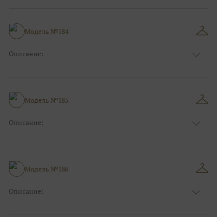
Длина:
Макси
Особенности
А-силуэт, Пышные, Бальные
Размер:
38, 40, 42, 44, 46, 48
Модель №184
Ткани:
Фатин
Описание:
Цвет:
Голубой
Длина:
Макси
Особенности
Прямые
Размер:
38, 40, 42, 44, 46
Модель №185
Ткани:
Фатин
Описание:
Цвет:
Розовый
Длина:
Макси
Особенности
А-силуэт
Размер:
38, 40, 42, 44, 46, 48
Модель №186
Ткани:
Атлас
Описание:
Цвет:
Розовый
Длина:
Макси