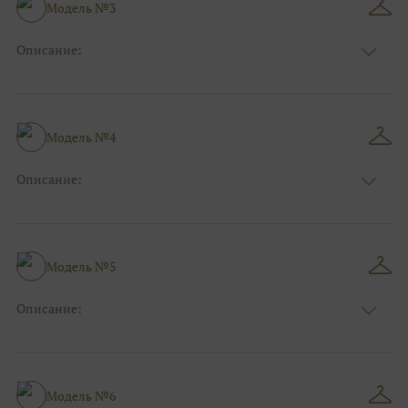
Размер:
40, 42, 44
Модель №3
Ткани:
Блеск, Глиттер
Описание:
Цвет:
Серый, Серебряный, Синий
Длина:
Макси
Особенности
А-силуэт
Размер:
40, 42, 44
Модель №4
Ткани:
Фатин, Блеск, Глиттер
Описание:
Цвет:
Розовый
Длина:
Макси
Особенности
А-силуэт
Размер:
40, 42, 44, 46
Модель №5
Ткани:
Блеск, Глиттер
Описание:
Цвет:
Зеленый, Изумруд
Длина:
Макси
Особенности
Прямые
Размер:
38, 40, 42, 44
Модель №6
Ткани:
Блеск, Глиттер