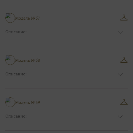
Длина:
Макси
Особенности
А-силуэт
Размер:
40, 42, 44, 46
Модель №57
Ткани:
Вуаль, Органза
Описание:
Цвет:
Синий
Длина:
Макси
Особенности
А-силуэт
Размер:
40, 42, 44
Модель №58
Ткани:
Атлас, Кружево
Описание:
Цвет:
Голубой
Длина:
Макси
Особенности
Прямые
Размер:
38, 40, 42, 44
Модель №59
Ткани:
Блеск, Глиттер
Описание:
Цвет:
Серый, Серебряный
Длина:
Макси