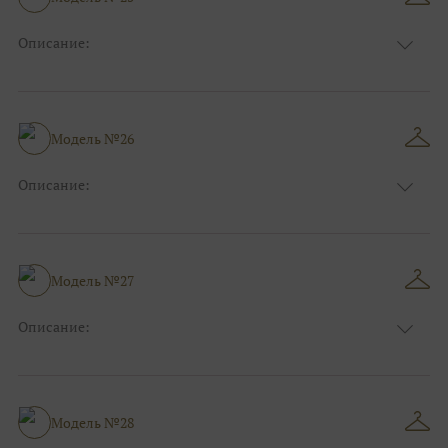
Ткани:
Кружево, Атлас
Описание:
Цвет:
Синий
Длина:
Макси
Особенности
А-силуэт
Размер:
40, 42, 44, 46
Модель №26
Ткани:
Атлас, Кружево
Описание:
Цвет:
Синий
Длина:
Макси
Особенности
Прямые
Размер:
40, 42, 44
Модель №27
Ткани:
Блеск, Глиттер
Описание:
Цвет:
Синий
Длина:
Макси
Особенности
Прямые
Размер:
38, 40, 42, 44
Модель №28
Ткани:
Блеск, Глиттер