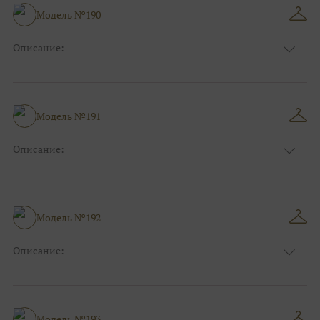
Размер:
38, 40, 42, 44, 46, 48
Модель №190
Ткани:
Кружево
Описание:
Цвет:
Голубой
Длина:
Макси
Особенности
А-силуэт
Размер:
38, 40, 42, 44, 46
Модель №191
Ткани:
Блеск, Глиттер
Описание:
Цвет:
Фиолетовый, Сиреневый
Длина:
Макси
Особенности
А-силуэт
Размер:
38, 40, 42, 44, 46
Модель №192
Ткани:
Блеск, Глиттер
Описание:
Цвет:
Синий
Длина:
Макси
Особенности
Рыбка
Размер:
38, 40, 42, 44
Модель №193