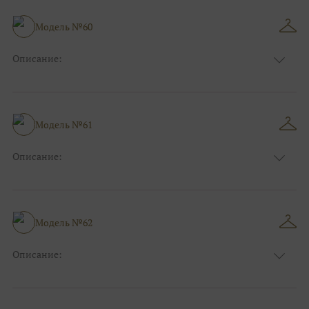
Особенности
Прямые
Размер:
40, 42, 44
Модель №60
Ткани:
Блеск, Глиттер
Описание:
Цвет:
Фиолетовый, Сиреневый
Длина:
Макси
Особенности
А-силуэт
Размер:
40, 42, 44
Модель №61
Ткани:
Атлас, Кружево
Описание:
Цвет:
Красный, Бордо
Длина:
Макси
Особенности
А-силуэт
Размер:
40, 42, 44
Модель №62
Ткани:
Вуаль, Органза
Описание:
Цвет:
Серый, Серебряный
Длина:
Макси
Особенности
Прямые