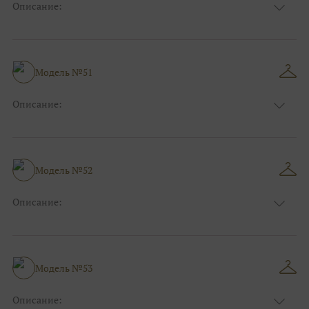
Описание:
Цвет:
Голубой
Длина:
Макси
Особенности
Рыбка
Размер:
40, 42, 44
Модель №51
Ткани:
Блеск, Глиттер
Описание:
Цвет:
Красный, Бордо
Длина:
Макси
Особенности
А-силуэт
Размер:
40, 42, 44, 46
Модель №52
Ткани:
Атлас, Кружево
Описание:
Цвет:
Красный, Бордо
Длина:
Макси
Особенности
А-силуэт
Размер:
40, 42, 44, 46
Модель №53
Ткани:
Фатин, Кружево
Описание: