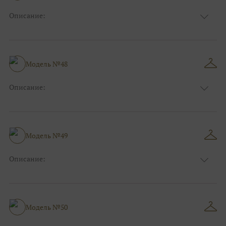
Описание:
Цвет:
Розовый
Длина:
Макси
Особенности
Прямые
Размер:
40, 42, 44
Модель №48
Ткани:
Блеск, Глиттер
Описание:
Цвет:
Красный, Бордо
Длина:
Макси
Особенности
А-силуэт
Размер:
40, 42, 44, 46
Модель №49
Ткани:
Фатин
Описание:
Цвет:
Синий
Длина:
Макси
Особенности
А-силуэт
Размер:
40, 42, 44, 46
Модель №50
Ткани:
Фатин, Блеск, Глиттер