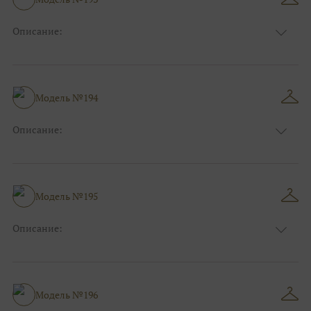
Ткани:
Кружево
Описание:
Цвет:
Золотой, Синий
Длина:
Макси
Особенности
Рыбка
Размер:
38, 40, 42, 44
Модель №194
Ткани:
Кружево
Описание:
Цвет:
Голубой
Длина:
Макси
Особенности
А-силуэт
Размер:
38, 40, 42, 44, 46, 48
Модель №195
Ткани:
Кружево
Описание:
Цвет:
Красный, Бордо
Длина:
Макси
Особенности
Рыбка
Размер:
38, 40, 42, 44
Модель №196
Ткани:
Кружево