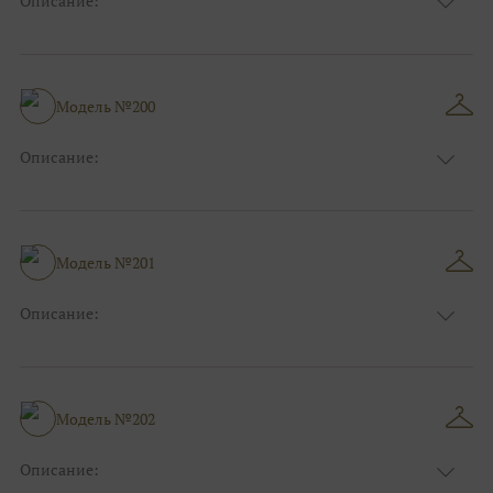
Описание:
Цвет:
Красный, Бордо
Длина:
Макси
Особенности
А-силуэт
Размер:
38, 40, 42, 44, 46, 48
Модель №200
Ткани:
Кружево, Фатин
Описание:
Цвет:
Голубой, Белый, Айвори
Длина:
Макси
Особенности
А-силуэт
Размер:
38, 40, 42, 44, 46, 48
Модель №201
Ткани:
Кружево, Фатин
Описание:
Цвет:
Фиолетовый, Сиреневый, Белый, Айвори
Длина:
Макси
Особенности
А-силуэт
Размер:
38, 40, 42, 44, 46, 48
Модель №202
Ткани:
Вуаль, Органза
Описание: