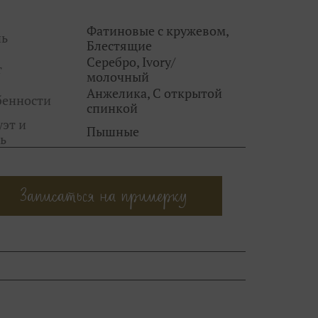
Фатиновые с кружевом,
нь
Блестящие
Серебро, Ivory/
т
молочный
Анжелика, С открытой
бенности
спинкой
эт и
Пышные
ь
Записаться на примерку