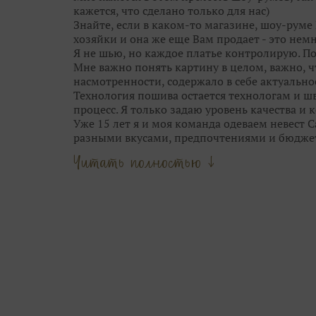
кажется, что сделано только для нас)
Знайте, если в каком-то магазине, шоу-руме 
хозяйки и она же еще Вам продает - это немн
Я не шью, но каждое платье контролирую. П
Мне важно понять картину в целом, важно, 
насмотренности, содержало в себе актуальнос
Технология пошива остается технологам и шв
процесс. Я только задаю уровень качества и
Уже 15 лет я и моя команда одеваем невест 
разными вкусами, предпочтениями и бюдже
Опыт и время научили меня видеть грань м
Читать полностью ↓
стилем свадебных брендов.
Мы не шокируем Вас прозрачными юбками, 
приносим в город трендовые узоры и фактур
выставок Европы.
Люблю сама и всегда учу этому своих девочек
цветотип, фасоны, тренд и прочее.
Наша задача — подчеркнуть твою естественну
блистала на свадьбе.
Сначала женщина, потом — мода.
Ты можешь выглядеть так, как ты захочешь.
Приходи в Дом Свадьбы на Дыбенко 23, здесь