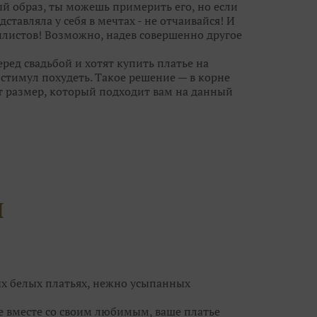
ый образ, ты можешь примерить его, но если
дставляла у себя в мечтах - не отчаивайся! И
листов! Возможно, надев совершенно другое
ред свадьбой и хотят купить платье на
тимул похудеть. Такое решение — в корне
т размер, который подходит вам на данный
анет великовато, ушить его куда проще, чем
ешит все проблемы небольшого «плюса» или
новными претендентами на роль «того
лучше не более 10-15 нарядов, иначе, что
й гонке за идеальным платьем вы можете
И
угих, каждое из которых по-своему
платья, но не ограничивайте свой выбор
чты совсем рядом, а вы просто его не
ых белых платьях, нежно усыпанных
се вместе со своим любимым, ваше платье