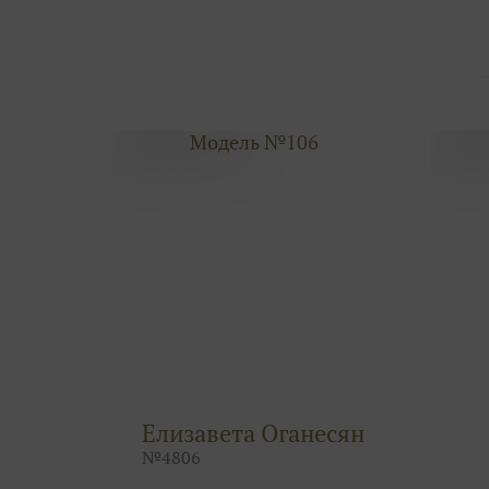
Модель №106
Елизавета Оганесян
№
4806