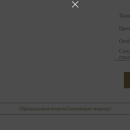
Тка
Цве
Осо
Силу
стил
Предыдущая модель
Следующая модель