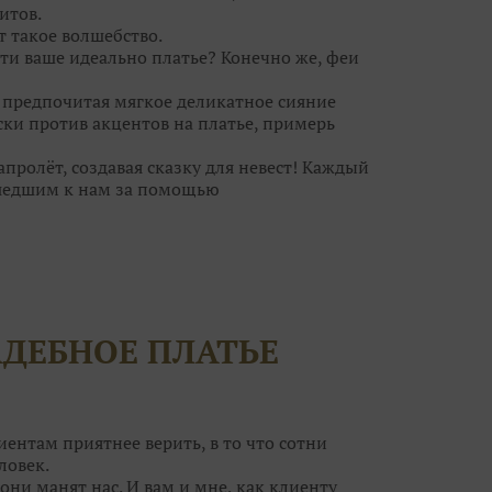
итов.
т такое волшебство.⠀
ти ваше идеально платье? Конечно же, феи
, предпочитая мягкое деликатное сияние
ски против акцентов на платье, примерь
ролёт, создавая сказку для невест! Каждый
шедшим к нам за помощью
ебра, а для кого идеальна пудровая дымка.
ьное платье, но и туфельки, украшения. И
за к самому важному дню в вашей жизни?
волшебницам! Они помогут вам решить все
АДЕБНОЕ ПЛАТЬЕ
егут ваши силы!
т воздушным шампанским и сладкими
ток вы нисколько не поправитесь, а станете
ным образом на свадьбу и приводите своих
иентам приятнее верить, в то что сотни
ловек.
они манят нас. И вам и мне, как клиенту