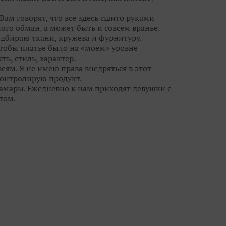
Вам говорят, что все здесь сшито руками
ого обман, а может быть и совсем вранье.
одбираю ткани, кружева и фурнитуру.
чтобы платье было на «моем» уровне
ть, стиль, характер.
еям. Я не имею права внедряться в этот
 контролирую продукт.
Самары. Ежедневно к нам приходят девушки с
том.
ежду потребностью реальных людей и фешн-
свадебными брюками и шортами, но мы
ы кружева, цвета и линии силуэта с лучших
 - видеть сначала девушку, потом уже
ю красоту, дать ей огранку, чтобы ты
 всегда есть выбор и профессиональные феи!