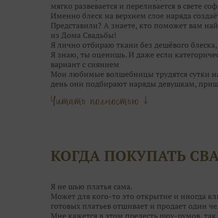
мягко развевается и переливается в свете соф
Именно блеск на верхнем слое наряда создаё
Представили? А знаете, кто поможет вам най
из Дома Свадьбы!
Я лично отбираю ткани без дешёвого блеска
Я знаю, ты оценишь. И даже если категориче
вариант с сиянием
Мои любимые волшебницы трудятся сутки нап
день они подбирают наряды девушкам, при
Они точно знаю, кому идёт мягкий блеск сер
Читать полностью ↓
Мои феечки не только находят для вас идеал
даже причёску подскажут!
Что может быть прекраснее, чем выбор обра
Только момент торжества!
Оставьте самую кропотливую работу нашим 
КОГДА ПОКУПАТЬ СВ
вопросы, сделать сложный выбор и даже сбер
А чтобы примерка не была скучной, угостя
конфетками! Открою секрет: от наших конфе
ещё краше!
Я не шью платья сама.
Поэтому приходите в Дом Свадьбы за идеаль
Может для кого-то это открытие и иногда кл
гостей. Им мы тоже поможем!
готовых платьев отшивает и продает один че
Мне кажется в этом прелесть шоу-румов, так 