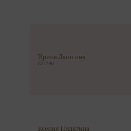
Ирина Лапшина
№
4790
Ксения Пилягина