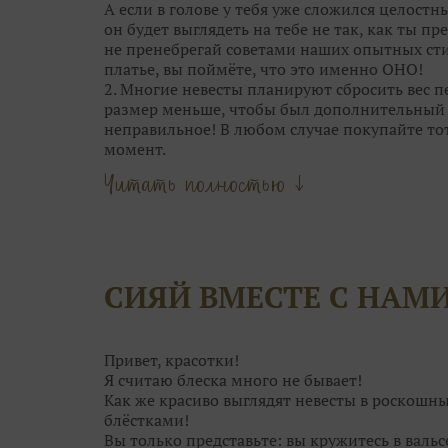
А если в голове у тебя уже сложился целостн
он будет выглядеть на тебе не так, как ты пре
не пренебрегай советами наших опытных сти
платье, вы поймёте, что это именно ОНО!
2. Многие невесты планируют сбросить вес пе
размер меньше, чтобы был дополнительный с
неправильное! В любом случае покупайте то
момент.
Главное — это посадка. Если платье вдруг ст
Читать полностью ↓
наоборот. А корсет со шнуровкой и вовсе р
«минуса» в объёмах.
3. Обычно, девушки выбирают между 4-5 ос
самого» платья. А в общей сложности мерить 
называется, глаза разбегутся. В бесконечно
СИЯЙ ВМЕСТЕ С НАМ
просто не рассмотреть его среди десятков др
уникально.
4. Отталкивайтесь от особенностей каждого 
только одним силуэтом. Возможно, платье ме
Привет, красотки!
замечаете.
Я считаю блеска много не бывает!
Как же красиво выглядят невесты в роскошн
блёстками!
Вы только представьте: вы кружитесь в валь