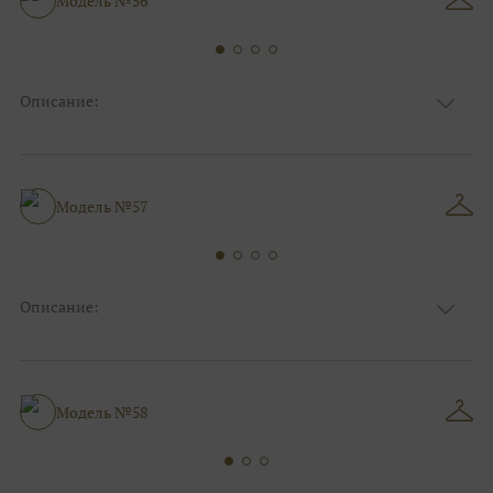
Модель №56
Силуэт и стиль
Пышные
Описание:
Ткань
Блестящие, Фатиновые
Цвет
Белый, Серебро
Декольте, С рукавами, Закрытый верх/
Особенности
верх маечкой
Модель №57
Силуэт и стиль
Пышные
Описание:
Блестящие, Фатиновые с кружевом,
Ткань
Кружевные
Цвет
Серебро, Ivory/молочный
Анжелика, Декольте, С открытой
Особенности
Модель №58
спинкой, С рукавами
Силуэт и стиль
Пышные