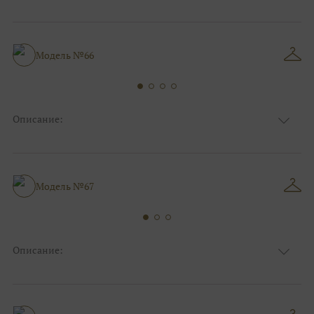
Ткань
Блестящие, Фатиновые
Цвет
Ivory/молочный, Пудра
Особенности
С открытой спинкой
Силуэт и стиль
Пышные
Модель №66
Описание:
Ткань
Блестящие, Кружевные
Цвет
Ivory/молочный, Серебро
Особенности
Закрытый верх/верх маечкой, С рукавами
Силуэт и стиль
Пышные, Для беременных
Модель №67
Описание:
Ткань
Блестящие, Кружевные
Цвет
Ivory/молочный, Серебро
Особенности
Закрытый верх/верх маечкой, С рукавами
Силуэт и стиль
Пышные, Для беременных