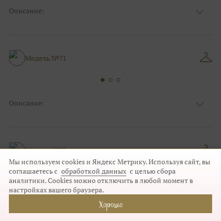
Описание:
Ткань
Кружевные, Блестящие
Цвет
Серебро, Ivory/молочный
Декольте, С открытой спинкой, Съемные
Особенности
рукава
Модель №71
Силуэт и стиль
Пышные
Описание:
Ткань
Блестящие, Кружевные
Цвет
Серебро, Пудра
Особенности
Закрытый верх/верх маечкой, С рукавами
Силуэт и стиль
Пышные
Модель №72
Мы используем cookies и Яндекс Метрику. Используя сайт, вы
соглашаетесь с
обработкой данных
с целью сбора
аналитики. Cookies можно отключить в любой момент в
настройках вашего браузера.
Описание:
Хорошо
Ткань
Фатиновые, Блестящие, Кружевные
Цвет
Ivory/молочный, Серебро