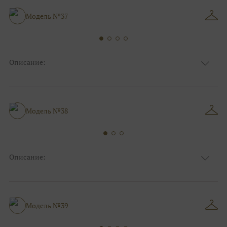
Особенности
Закрытый верх/верх маечкой, С рукавами
Силуэт и стиль
Пышные
Модель №37
Описание:
Ткань
Блестящие, Фатиновые
Цвет
Белый, Ivory/молочный
Особенности
С рукавами, Закрытый верх/верх маечкой
Силуэт и стиль
Пышные
Модель №38
Описание:
Ткань
Блестящие
Цвет
Белый, Серебро
Особенности
Анжелика, С открытой спинкой
Силуэт и стиль
Пышные
Модель №39