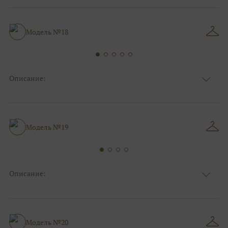
Цвет
Ivory/молочный, Серебро
Особенности
Декольте, С рукавами
Силуэт и стиль
Пышные
Модель №18
Описание:
Ткань
Блестящие, Фатиновые с кружевом
Цвет
Золото, Капучино/мокко
Особенности
Закрытый верх/верх маечкой, С рукавами
Силуэт и стиль
Пышные
Модель №19
Описание:
Ткань
Блестящие, Фатиновые
Цвет
Белый, Серебро
Особенности
Закрытый верх/верх маечкой, С рукавами
Силуэт и стиль
Пышные
Модель №20