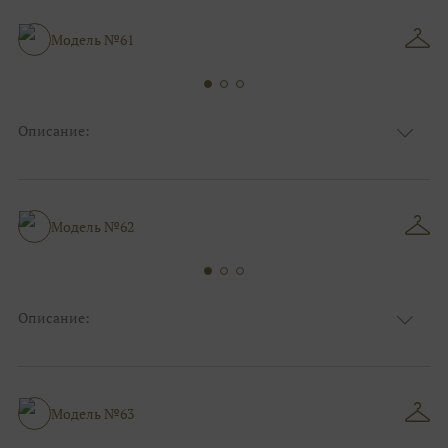
Особенности
Декольте, С рукавами
Силуэт и стиль
Пышные
Модель №61
Описание:
Ткань
Блестящие, Фатиновые с кружевом
Цвет
Белый, Серебро
Анжелика, Декольте, С открытой
Особенности
спинкой
Модель №62
Силуэт и стиль
Пышные
Описание:
Ткань
Блестящие
Цвет
Серебро, Белый
Особенности
Закрытый верх/верх маечкой, С рукавами
Силуэт и стиль
Пышные
Модель №63