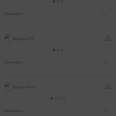
Описание:
Ткань
Блестящие, Фатиновые
Цвет
Ivory/молочный, Серебро, Золото
Декольте, С открытой спинкой,
Особенности
Анжелика
Модель №52
Силуэт и стиль
Пышные
Описание:
Ткань
Блестящие, Кружевные, Фатиновые
Цвет
Ivory/молочный, Серебро
Особенности
Закрытый верх/верх маечкой, С рукавами
Силуэт и стиль
Пышные
Модель №53
Описание: