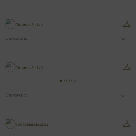
Ткань
Кружевные, Фатиновые с кружевом
Цвет
Ivory/молочный
Особенности
Закрытый верх/верх маечкой, С рукавами
Силуэт и стиль
Пышные
Модель №174
Описание:
Ткань
Кружевные, Фатиновые с кружевом
Цвет
Ivory/молочный
Особенности
Закрытый верх/верх маечкой, С рукавами
Силуэт и стиль
Пышные
Модель №175
Описание:
Ткань
Блестящие, Фатиновые
Цвет
Капучино/мокко, Пудра
Особенности
Закрытый верх/верх маечкой
Силуэт и стиль
Пышные, А-силуэт
Тестовая модель