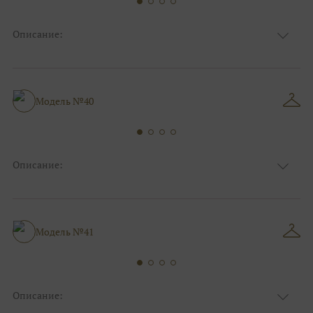
Описание:
Ткань
Блестящие, Фатиновые с кружевом
Цвет
Золото, Белый
Особенности
Закрытый верх/верх маечкой, С рукавами
Силуэт и стиль
Пышные
Модель №40
Описание:
Ткань
Блестящие, Фатиновые с кружевом
Цвет
Серебро, Ivory/молочный
Особенности
Закрытый верх/верх маечкой
Силуэт и стиль
Пышные, Для беременных
Модель №41
Описание: