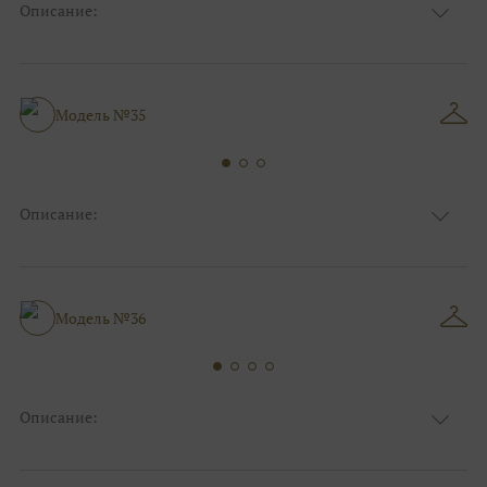
Описание:
Ткань
Блестящие, Фатиновые, Кружевные
Цвет
Золото, Ivory/молочный
Особенности
Закрытый верх/верх маечкой, С рукавами
Силуэт и стиль
Пышные
Модель №35
Описание:
Ткань
Блестящие, Фатиновые
Цвет
Белый, Серебро
Анжелика, Декольте, С открытой
Особенности
спинкой
Модель №36
Силуэт и стиль
Пышные
Описание:
Ткань
Фатиновые, Блестящие, Кружевные
Цвет
Ivory/молочный, Серебро