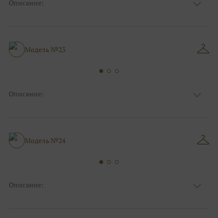
Описание:
Ткань
Блестящие, Фатиновые
Цвет
Золото, Ivory/молочный
Анжелика, Декольте, С открытой
Особенности
спинкой
Модель №23
Силуэт и стиль
Пышные
Описание:
Ткань
Блестящие, Фатиновые, Атласные
Цвет
Белый, Серебро, Ivory/молочный
Особенности
Закрытый верх/верх маечкой, С рукавами
Силуэт и стиль
Пышные
Модель №24
Описание:
Ткань
Кружевные, Блестящие
Цвет
Белый, Серебро