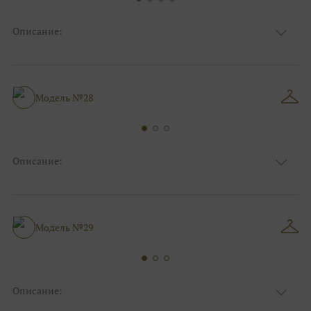
Описание:
Ткань
Блестящие, Фатиновые
Цвет
Белый, Серебро
Особенности
Закрытый верх/верх маечкой, С рукавами
Силуэт и стиль
Пышные
Модель №28
Описание:
Ткань
Блестящие, Фатиновые
Цвет
Ivory/молочный, Серебро
Особенности
Закрытый верх/верх маечкой, С рукавами
Силуэт и стиль
Пышные
Модель №29
Описание:
Ткань
Блестящие, Кружевные