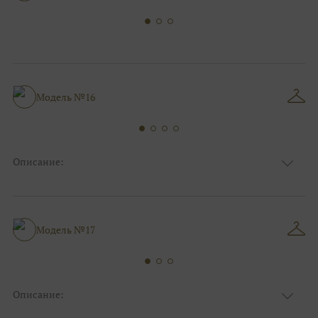
Модель №16
Описание:
Ткань
Блестящие, Кружевные
Цвет
Серебро, Ivory/молочный
Декольте, Анжелика, С открытой
Особенности
спинкой
Модель №17
Силуэт и стиль
Пышные
Описание:
Ткань
Блестящие, Фатиновые с кружевом