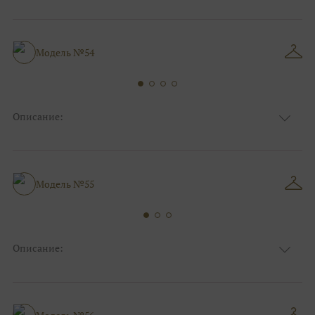
Ткань
Фатиновые, Блестящие
Цвет
Ivory/молочный, Серебро
Особенности
Закрытый верх/верх маечкой, С рукавами
Силуэт и стиль
Пышные
Модель №54
Описание:
Ткань
Блестящие, Фатиновые, Кружевные
Цвет
Серебро, Белый, Золото
Особенности
С рукавами, Закрытый верх/верх маечкой
Силуэт и стиль
Пышные
Модель №55
Описание:
Ткань
Блестящие, Фатиновые, Кружевные
Цвет
Белый, Серебро
Декольте, Закрытый верх/верх маечкой,
Особенности
Съемные рукава