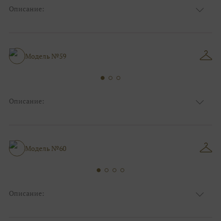
Описание:
Ткань
Фатиновые, Кружевные, Блестящие
Цвет
Капучино/мокко, Серебро
Особенности
Закрытый верх/верх маечкой, С рукавами
Силуэт и стиль
Пышные
Модель №59
Описание:
Ткань
Фатиновые, Блестящие, Кружевные
Цвет
Ivory/молочный, Серебро
Особенности
Закрытый верх/верх маечкой
Силуэт и стиль
Пышные
Модель №60
Описание:
Ткань
Блестящие, Фатиновые
Цвет
Белый, Серебро