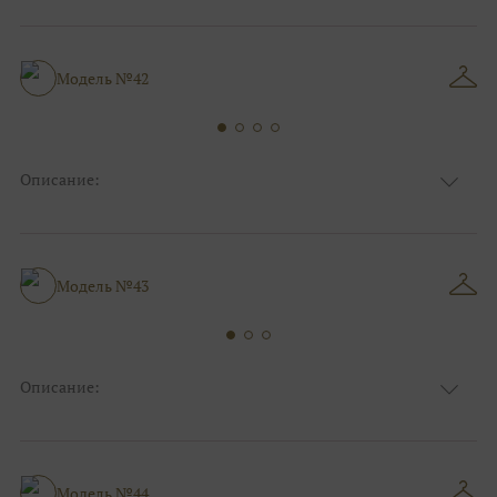
Ткань
Блестящие
Цвет
Белый, Ivory/молочный, Серебро
Особенности
Закрытый верх/верх маечкой, С рукавами
Силуэт и стиль
Пышные, Для беременных
Модель №42
Описание:
Ткань
Блестящие, Кружевные
Цвет
Белый, Серебро
Особенности
Закрытый верх/верх маечкой, С рукавами
Силуэт и стиль
Пышные
Модель №43
Описание:
Ткань
Блестящие, Кружевные
Цвет
Ivory/молочный, Серебро
Особенности
Закрытый верх/верх маечкой, С рукавами
Силуэт и стиль
Пышные, Для беременных
Модель №44