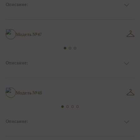
Описание:
Ткань
Блестящие, Фатиновые
Цвет
Золото, Белый
Особенности
Закрытый верх/верх маечкой, С рукавами
Силуэт и стиль
Пышные
Модель №47
Описание:
Ткань
Фатиновые, Блестящие, Кружевные
Цвет
Ivory/молочный, Серебро
Особенности
Закрытый верх/верх маечкой, С рукавами
Силуэт и стиль
Пышные
Модель №48
Описание:
Ткань
Фатиновые, Блестящие, Кружевные
Цвет
Ivory/молочный, Серебро