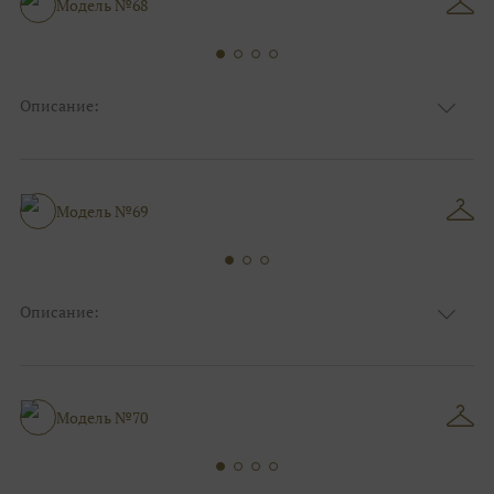
Модель №68
Описание:
Ткань
Блестящие, Кружевные
Цвет
Серебро, Ivory/молочный
Особенности
Закрытый верх/верх маечкой
Силуэт и стиль
Пышные, Для беременных
Модель №69
Описание:
Ткань
Кружевные, Блестящие, Фатиновые
Цвет
Ivory/молочный, Серебро
Особенности
Анжелика, С открытой спинкой
Пышные, А-силуэт, Большие размеры, Для
Модель №70
Силуэт и стиль
беременных