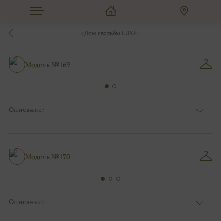
«Дом свадьбы LUXE»
Модель №169
Описание:
Ткань
Кружевные, Фатиновые с кружевом
Цвет
Ivory/молочный
Особенности
Анжелика, С открытой спинкой
Силуэт и стиль
Пышные
Модель №170
Описание:
Ткань
Кружевные, Фатиновые с кружевом