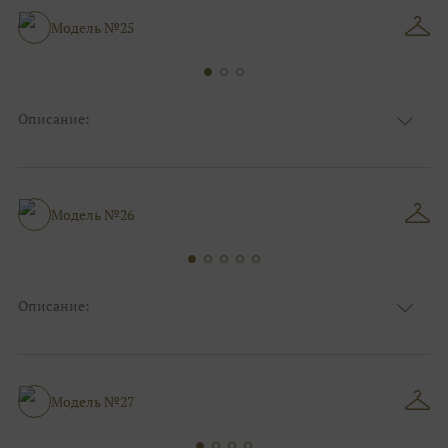
Особенности
С рукавами, Закрытый верх/верх маечкой
Силуэт и стиль
Пышные
Модель №25
Описание:
Ткань
Блестящие, Фатиновые, Кружевные
Цвет
Ivory/молочный, Серебро
Декольте, С открытой спинкой,
Особенности
Анжелика
Модель №26
Силуэт и стиль
Пышные
Описание:
Ткань
Блестящие, Фатиновые, Кружевные
Цвет
Ivory/молочный, Серебро
Особенности
Анжелика, С открытой спинкой
Силуэт и стиль
Пышные
Модель №27