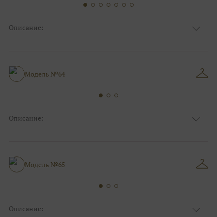
Описание:
Ткань
Блестящие, Кружевные, Фатиновые
Цвет
Ivory/молочный, Серебро
Особенности
Закрытый верх/верх маечкой
Силуэт и стиль
Пышные
Модель №64
Описание:
Ткань
Блестящие, Кружевные
Цвет
Ivory/молочный, Серебро
Особенности
Закрытый верх/верх маечкой, С рукавами
Силуэт и стиль
Пышные
Модель №65
Описание: