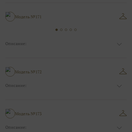
Цвет
Ivory/молочный
Особенности
Закрытый верх/верх маечкой, С рукавами
Силуэт и стиль
Пышные
Модель №171
Описание:
Ткань
Кружевные, Фатиновые с кружевом
Цвет
Ivory/молочный
Особенности
Закрытый верх/верх маечкой, С рукавами
Силуэт и стиль
Пышные
Модель №172
Описание:
Ткань
Блестящие, Фатиновые
Цвет
Капучино/мокко
Особенности
Закрытый верх/верх маечкой
Силуэт и стиль
Пышные
Модель №173
Описание: