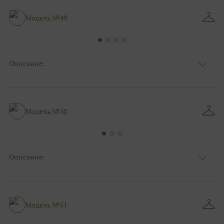
Анжелика, Декольте, С открытой
Особенности
спинкой
Модель №49
Силуэт и стиль
Пышные, Для беременных
Описание:
Ткань
Блестящие, Фатиновые
Цвет
Серебро, Белый
Особенности
Декольте, С рукавами
Силуэт и стиль
Пышные
Модель №50
Описание:
Ткань
Блестящие, Фатиновые
Цвет
Белый, Серебро
Особенности
Закрытый верх/верх маечкой, С рукавами
Силуэт и стиль
Пышные
Модель №51