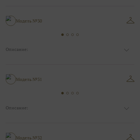
Цвет
Серебро, Ivory/молочный
Особенности
Закрытый верх/верх маечкой, С рукавами
Силуэт и стиль
Пышные
Модель №30
Описание:
Ткань
Блестящие, Фатиновые, Кружевные
Цвет
Ivory/молочный, Серебро
Особенности
Закрытый верх/верх маечкой, С рукавами
Силуэт и стиль
Пышные
Модель №31
Описание:
Ткань
Блестящие, Фатиновые
Цвет
Белый, Серебро
Особенности
Декольте, С открытой спинкой
Силуэт и стиль
Пышные
Модель №32