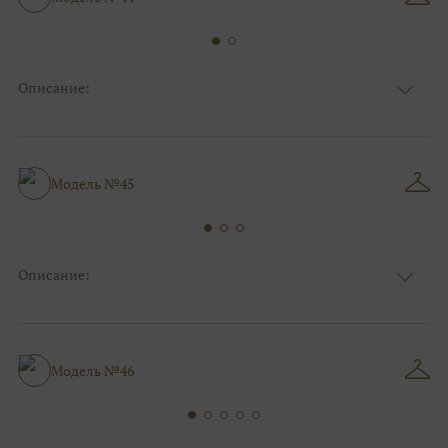
Описание:
Ткань
Блестящие
Цвет
Белый, Серебро
Особенности
Анжелика, С открытой спинкой
Силуэт и стиль
Пышные
Модель №45
Описание:
Ткань
Блестящие, Фатиновые, Атласные
Цвет
Серебро, Белый
Особенности
Закрытый верх/верх маечкой, С рукавами
Силуэт и стиль
Пышные, Для беременных
Модель №46