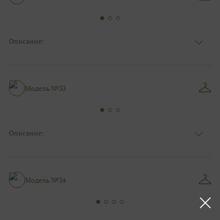
Описание:
Ткань
Блестящие, Фатиновые, Кружевные
Цвет
Ivory/молочный
Особенности
Закрытый верх/верх маечкой, С рукавами
Силуэт и стиль
Пышные
Модель №33
Описание:
Ткань
Блестящие, Кружевные
Цвет
Ivory/молочный, Серебро
Закрытый верх/верх маечкой, С рукавами,
Особенности
Декольте
Модель №34
Силуэт и стиль
Пышные