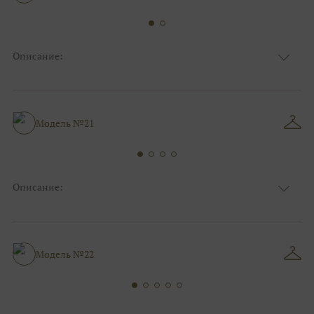
Описание:
Ткань
Блестящие, Кружевные
Цвет
Белый, Серебро, Ivory/молочный
Особенности
Анжелика, С открытой спинкой
Силуэт и стиль
Пышные
Модель №21
Описание:
Ткань
Блестящие, Кружевные
Цвет
Ivory/молочный, Серебро
Анжелика, Декольте, С открытой
Особенности
спинкой
Модель №22
Силуэт и стиль
Пышные