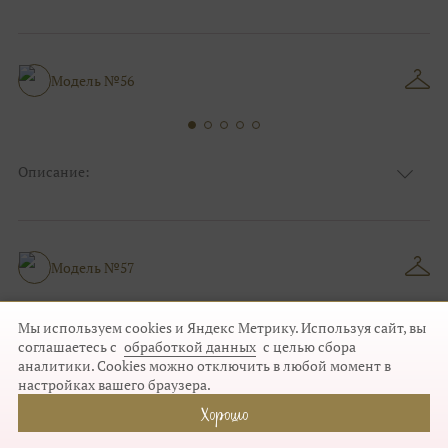
Ткань
Фатиновые
Цвет
Ivory/молочный
Особенности
Закрытый верх/верх маечкой
Силуэт и стиль
А-силуэт, Для беременных
Модель №56
Описание:
Ткань
Фатиновые
Цвет
Ivory/молочный
Особенности
Декольте, V - вырез
Силуэт и стиль
А-силуэт
Модель №57
Мы используем cookies и Яндекс Метрику. Используя сайт, вы
соглашаетесь с
обработкой данных
с целью сбора
Описание:
аналитики. Cookies можно отключить в любой момент в
настройках вашего браузера.
Ткань
Блестящие
Цвет
Пудра
Хорошо
Особенности
Декольте, Съемные рукава
Силуэт и стиль
Пышные