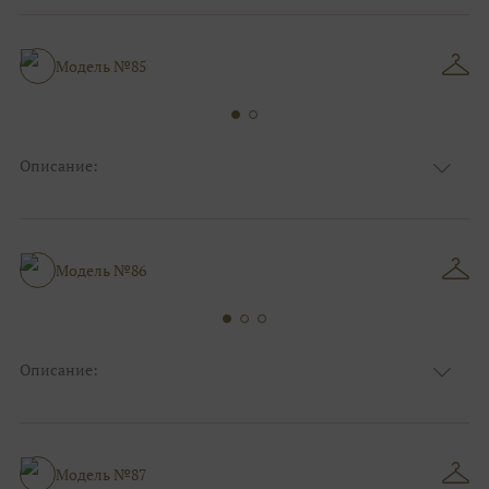
Цвет
Капучино/мокко
Особенности
V - вырез, С открытой спинкой
Силуэт и стиль
А-силуэт, Для беременных
Модель №85
Описание:
Ткань
Блестящие
Цвет
Пудра
Особенности
Декольте, С рукавами
Силуэт и стиль
Пышные, Большие размеры
Модель №86
Описание:
Ткань
Фатиновые
Цвет
Белый
Особенности
Декольте
Силуэт и стиль
А-силуэт, Для беременных
Модель №87