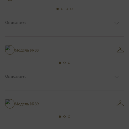
Описание:
Ткань
Атласные
Цвет
Белый
Особенности
Декольте, Съемные рукава, Разрез по ноге
Коктейльные/пляжные/минимализм, Для
Модель №88
Силуэт и стиль
беременных
Описание:
Ткань
Фатиновые
Цвет
Ivory/молочный
Особенности
Съемные рукава, Разрез по ноге
А-силуэт, Для беременных, Коктейльные/
Модель №89
Силуэт и стиль
пляжные/минимализм