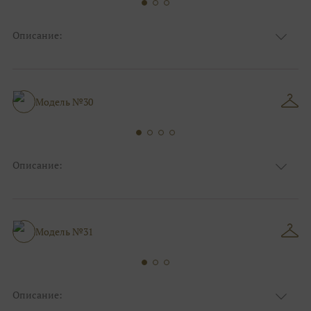
Описание:
Ткань
Атласные
Цвет
Ivory/молочный
Декольте, С открытой спинкой, Разрез по
Особенности
ноге
Модель №30
А-силуэт, Большие размеры, Для
Силуэт и стиль
беременных, Коктейльные/пляжные/
минимализм
Описание:
Ткань
Органза/вуаль
Цвет
Ivory/молочный
Особенности
Декольте, Съемные рукава
Коктейльные/пляжные/минимализм, А-
Модель №31
Силуэт и стиль
силуэт
Описание: