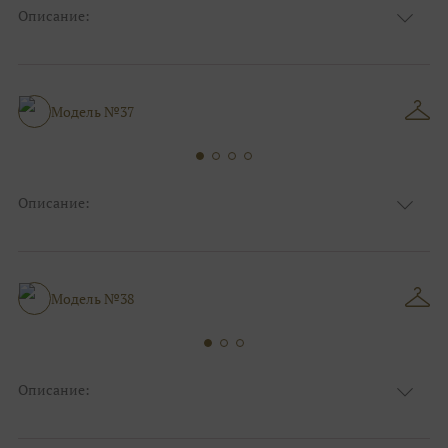
Описание:
Ткань
Фатиновые
Цвет
Ivory/молочный
Особенности
Декольте, Съемные рукава
Силуэт и стиль
А-силуэт, Большие размеры
Модель №37
Описание:
Ткань
Фатиновые
Цвет
Ivory/молочный
Особенности
Декольте, V - вырез
А-силуэт, Коктейльные/пляжные/
Модель №38
Силуэт и стиль
минимализм
Описание:
Ткань
Фатиновые
Цвет
Ivory/молочный