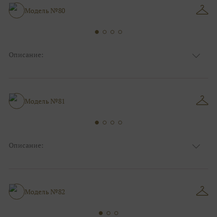
Пышные, Коктейльные/пляжные/
Модель №80
Силуэт и стиль
минимализм
Описание:
Ткань
Органза/вуаль
Цвет
Ivory/молочный
Особенности
Декольте, Съемные рукава
Силуэт и стиль
Пышные
Модель №81
Описание:
Ткань
Органза/вуаль
Цвет
Ivory/молочный
Особенности
Декольте, Съемные рукава
Пышные, Коктейльные/пляжные/
Модель №82
Силуэт и стиль
минимализм