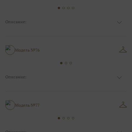
Описание:
Ткань
Фатиновые
Цвет
Ivory/молочный
Особенности
Декольте, Съемные рукава
Силуэт и стиль
А-силуэт, Большие размеры
Модель №76
Описание:
Ткань
Фатиновые
Цвет
Ivory/молочный
Особенности
Декольте, Съемные рукава
Силуэт и стиль
А-силуэт, Для беременных
Модель №77
Описание: