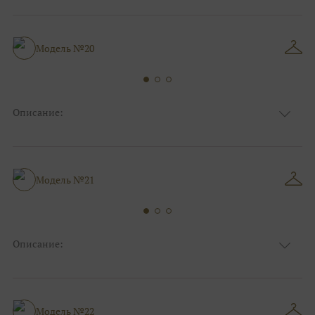
Ткань
Блестящие
Цвет
Ivory/молочный, Белый
Особенности
С рукавами
Силуэт и стиль
А-силуэт
Модель №20
Описание:
Ткань
Фатиновые, Блестящие
Цвет
Ivory/молочный, Белый
Особенности
Декольте, С рукавами, Съемные рукава
Силуэт и стиль
А-силуэт, Пышные, Бохо/рустик
Модель №21
Описание:
Ткань
Фатиновые, Блестящие
Цвет
Ivory/молочный
Особенности
Декольте, Съемные рукава
Силуэт и стиль
А-силуэт, Пышные
Модель №22