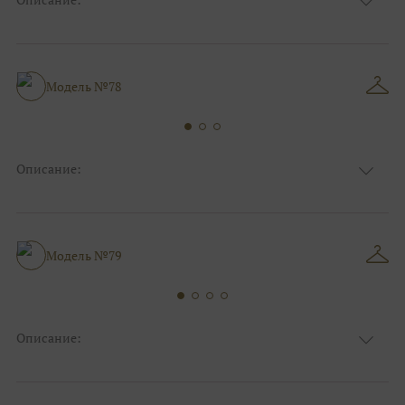
Ткань
Фатиновые
Цвет
Ivory/молочный
Особенности
V - вырез, Съемные рукава
Силуэт и стиль
А-силуэт, Бохо/рустик
Модель №78
Описание:
Ткань
Фатиновые
Цвет
Капучино/мокко
Особенности
Закрытый верх/верх маечкой, С рукавами
Силуэт и стиль
А-силуэт
Модель №79
Описание:
Ткань
Органза/вуаль
Цвет
Белый
Особенности
Декольте, Съемные рукава