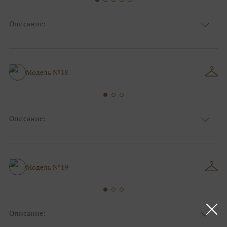
Описание:
Ткань
Фатиновые
Цвет
Капучино/мокко
Особенности
Декольте, Съемные рукава
Силуэт и стиль
А-силуэт
Модель №18
Описание:
Ткань
Фатиновые, Блестящие
Цвет
Пудра
Особенности
Декольте, Съемные рукава
Силуэт и стиль
А-силуэт, Пышные
Модель №19
Описание: