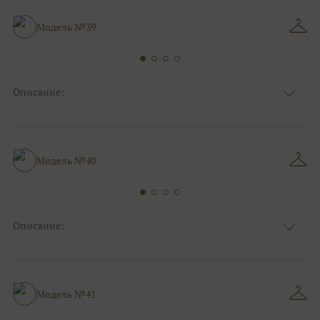
Особенности
Декольте, Съемные рукава
Силуэт и стиль
А-силуэт
Модель №39
Описание:
Ткань
Фатиновые
Цвет
Ivory/молочный
Особенности
V - вырез, Съемные рукава
А-силуэт, Коктейльные/пляжные/
Модель №40
Силуэт и стиль
минимализм
Описание:
Ткань
Фатиновые
Цвет
Пудра
Особенности
Декольте, С рукавами
Силуэт и стиль
А-силуэт
Модель №41