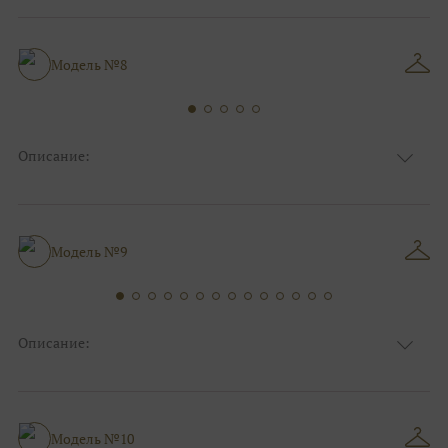
Цвет
Белый, Ivory/молочный
Особенности
Декольте, Съемные рукава
Силуэт и стиль
А-силуэт
Модель №8
Описание:
Ткань
Фатиновые
Цвет
Ivory/молочный, Белый
Особенности
Декольте, Съемные рукава
Силуэт и стиль
А-силуэт
Модель №9
Описание:
Ткань
Фатиновые
Цвет
Белый, Ivory/молочный
Особенности
Декольте, Съемные рукава
Силуэт и стиль
А-силуэт
Модель №10