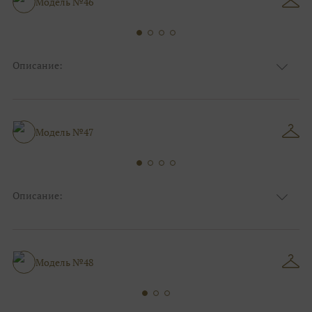
Модель №46
Силуэт и стиль
минимализм
Описание:
Ткань
Атласные
Цвет
Ivory/молочный
Особенности
Декольте, Съемные рукава
А-силуэт, Коктейльные/пляжные/
Модель №47
Силуэт и стиль
минимализм
Описание:
Ткань
Фатиновые
Цвет
Пудра
Особенности
V - вырез
Силуэт и стиль
А-силуэт
Модель №48