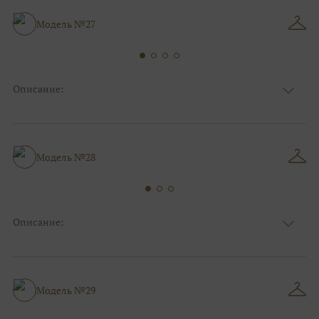
Особенности
Декольте, Съемные рукава
Силуэт и стиль
А-силуэт
Модель №27
Описание:
Ткань
Фатиновые
Цвет
Белый, Ivory/молочный
Особенности
С открытой спинкой
Силуэт и стиль
А-силуэт
Модель №28
Описание:
Ткань
Атласные
Цвет
Белый, Ivory/молочный
Особенности
Анжелика, С открытой спинкой
А-силуэт, Пышные, Коктейльные/
Модель №29
Силуэт и стиль
пляжные/минимализм