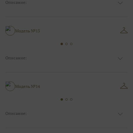
Описание:
Ткань
Фатиновые
Цвет
Пудра
Особенности
С открытой спинкой
Силуэт и стиль
А-силуэт
Модель №13
Описание:
Ткань
Фатиновые, Блестящие
Цвет
Ivory/молочный
Особенности
Декольте, Съемные рукава
Силуэт и стиль
А-силуэт, Пышные
Модель №14
Описание:
Ткань
Фатиновые
Цвет
Капучино/мокко