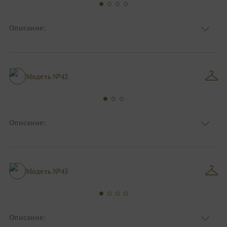
Описание:
Ткань
Органза/вуаль
Цвет
Ivory/молочный
Особенности
Декольте, Съемные рукава
Пышные, Коктейльные/пляжные/
Модель №42
Силуэт и стиль
минимализм
Описание:
Ткань
Органза/вуаль
Цвет
Ivory/молочный
Особенности
Декольте, Съемные рукава
А-силуэт, Коктейльные/пляжные/
Модель №43
Силуэт и стиль
минимализм
Описание: