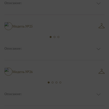
Описание:
Ткань
Фатиновые
Цвет
Капучино/мокко
Особенности
Декольте, Съемные рукава
Силуэт и стиль
А-силуэт, Пышные, Большие размеры
Модель №25
Описание:
Ткань
Фатиновые
Цвет
Ivory/молочный
Особенности
Закрытый верх/верх маечкой, Декольте
Силуэт и стиль
А-силуэт, Для беременных
Модель №26
Описание:
Ткань
Фатиновые
Цвет
Ivory/молочный