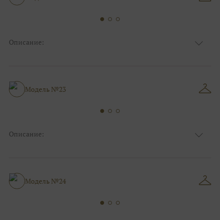
Описание:
Ткань
Блестящие, Фатиновые
Цвет
Ivory/молочный, Белый
Особенности
Декольте, Съемные рукава, С рукавами
Силуэт и стиль
А-силуэт, Пышные
Модель №23
Описание:
Ткань
Фатиновые
Цвет
Ivory/молочный, Белый
Особенности
Декольте, Съемные рукава
Силуэт и стиль
А-силуэт, Пышные
Модель №24