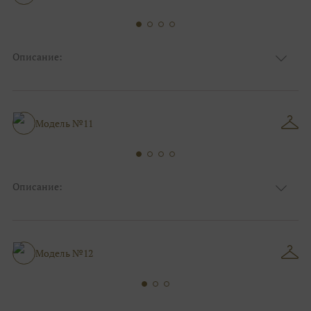
Описание:
Ткань
Фатиновые
Цвет
Пудра
Особенности
Съемные рукава
Силуэт и стиль
А-силуэт, Пышные
Модель №11
Описание:
Ткань
Фатиновые
Цвет
Ivory/молочный
Особенности
Декольте, Съемные рукава
Силуэт и стиль
А-силуэт
Модель №12