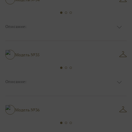
Силуэт и стиль
беременных, Коктейльные/пляжные/
минимализм
Описание:
Ткань
Атласные, Шифоновые
Цвет
Ivory/молочный
Закрытый верх/верх маечкой, Декольте, С
Особенности
рукавами, Разрез по ноге
Модель №35
Прямые, А-силуэт, Для беременных,
Силуэт и стиль
Греческий стиль, Коктейльные/пляжные/
минимализм
Описание:
Ткань
Блестящие
Цвет
Ivory/молочный, Серебро
Декольте, С открытой спинкой, Разрез по
Особенности
ноге
Модель №36
Коктейльные/пляжные/минимализм,
Силуэт и стиль
Прямые