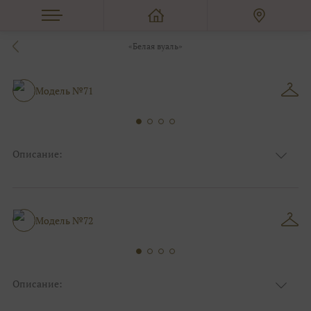
«Белая вуаль»
Модель №71
Описание:
Ткань
Шифоновые
Цвет
Ivory/молочный
Особенности
Декольте, Съемные рукава
Греческий стиль, Для беременных,
Модель №72
Силуэт и стиль
Прямые
Описание:
Ткань
Атласные, Шифоновые