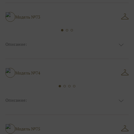
Цвет
Ivory/молочный
Декольте, С рукавами, Закрытый верх/
Особенности
верх маечкой, Разрез по ноге
Модель №73
А-силуэт, Коктейльные/пляжные/
Силуэт и стиль
минимализм, Для беременных
Описание:
Ткань
Блестящие
Цвет
Серебро, Белый
Особенности
Декольте, Разрез по ноге
Силуэт и стиль
Прямые
Модель №74
Описание:
Ткань
Фатиновые
Цвет
Пудра
Особенности
V - вырез, Съемные рукава
Силуэт и стиль
А-силуэт
Модель №75