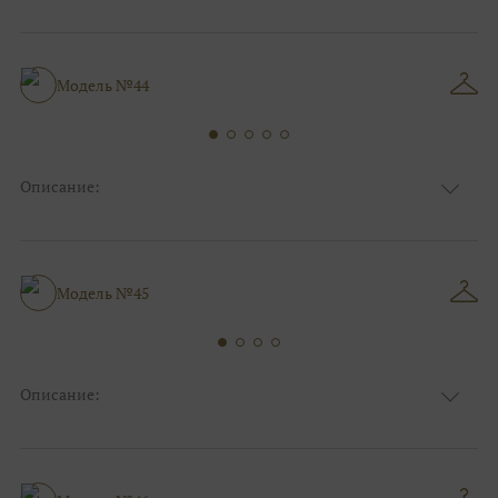
Ткань
Фатиновые
Цвет
Капучино/мокко
Особенности
V - вырез
Силуэт и стиль
А-силуэт
Модель №44
Описание:
Ткань
Органза/вуаль
Цвет
Ivory/молочный
Особенности
Декольте, Съемные рукава
Силуэт и стиль
Пышные, Большие размеры
Модель №45
Описание:
Ткань
Органза/вуаль
Цвет
Ivory/молочный
Особенности
Декольте, Съемные рукава
А-силуэт, Коктейльные/пляжные/