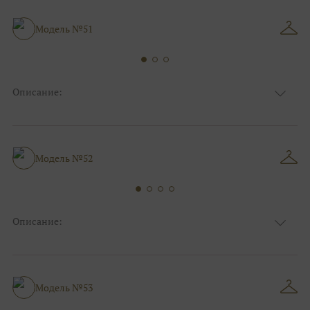
Особенности
Закрытый верх/верх маечкой
Силуэт и стиль
А-силуэт
Модель №51
Описание:
Ткань
Фатиновые
Цвет
Ivory/молочный
Особенности
Декольте, Съемные рукава
Силуэт и стиль
А-силуэт
Модель №52
Описание:
Ткань
Фатиновые
Цвет
Белый
Особенности
Декольте, Съемные рукава
Силуэт и стиль
А-силуэт
Модель №53