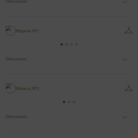
Описание:
Ткань
Органза/вуаль
Цвет
Ivory/молочный
Особенности
Декольте, Съемные рукава
Пышные, Коктейльные/пляжные/
Модель №1
Силуэт и стиль
минимализм
Описание:
Ткань
Органза/вуаль
Цвет
Белый, Ivory/молочный
Особенности
Декольте, Съемные рукава, Разрез по ноге
Силуэт и стиль
А-силуэт, Пышные
Модель №2
Описание:
Ткань
Органза/вуаль
Цвет
Ivory/молочный
Особенности
Декольте, Съемные рукава