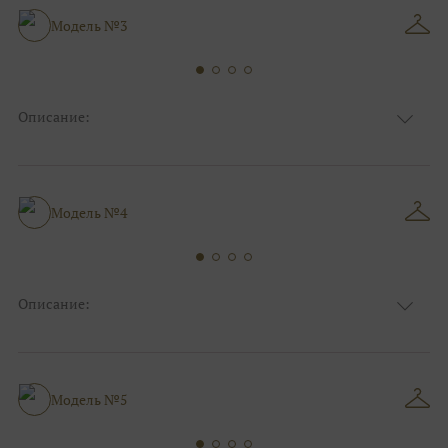
Силуэт и стиль
А-силуэт, Пышные, Для беременных
Модель №3
Описание:
Ткань
Органза/вуаль
Цвет
Белый, Ivory/молочный
Особенности
Декольте, Съемные рукава
Силуэт и стиль
А-силуэт, Пышные, Для беременных
Модель №4
Описание:
Ткань
Органза/вуаль
Цвет
Белый, Ivory/молочный
Особенности
Декольте, Съемные рукава
Силуэт и стиль
А-силуэт, Пышные
Модель №5