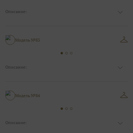
Описание:
Ткань
Фатиновые
Цвет
Ivory/молочный
Особенности
V - вырез
Силуэт и стиль
А-силуэт
Модель №83
Описание:
Ткань
Фатиновые
Цвет
Ivory/молочный
Особенности
Декольте, Съемные рукава
Силуэт и стиль
А-силуэт
Модель №84
Описание:
Ткань
Фатиновые