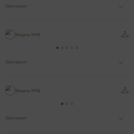
Описание:
Ткань
Фатиновые
Цвет
Ivory/молочный
Особенности
Декольте, Съемные рукава
Силуэт и стиль
А-силуэт
Модель №49
Описание:
Ткань
Фатиновые
Цвет
Ivory/молочный
Особенности
Декольте, Съемные рукава
Силуэт и стиль
А-силуэт
Модель №50
Описание:
Ткань
Фатиновые
Цвет
Пудра