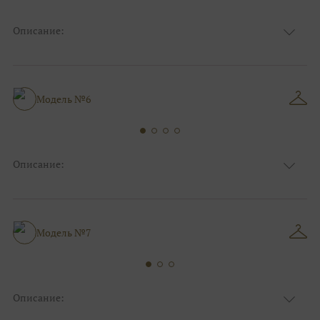
Описание:
Ткань
Атласные
Цвет
Белый, Ivory/молочный
Особенности
Декольте, Съемные рукава
Силуэт и стиль
А-силуэт, Большие размеры
Модель №6
Описание:
Ткань
Фатиновые
Цвет
Ivory/молочный
Особенности
С открытой спинкой, Съемные рукава
А-силуэт, Коктейльные/пляжные/
Модель №7
Силуэт и стиль
минимализм
Описание:
Ткань
Фатиновые