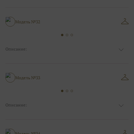
Ткань
Атласные
Цвет
Ivory/молочный
Особенности
Декольте, Съемные рукава
А-силуэт, Большие размеры, Для
Модель №32
Силуэт и стиль
беременных, Коктейльные/пляжные/
минимализм
Описание:
Ткань
Атласные
Цвет
Ivory/молочный
Особенности
С рукавами, Закрытый верх/верх маечкой
А-силуэт, Бохо/рустик, Для беременных,
Модель №33
Силуэт и стиль
Коктейльные/пляжные/минимализм
Описание:
Ткань
Шифоновые
Цвет
Ivory/молочный
Особенности
Декольте, Съемные рукава
Прямые, Греческий стиль, Для
Модель №34