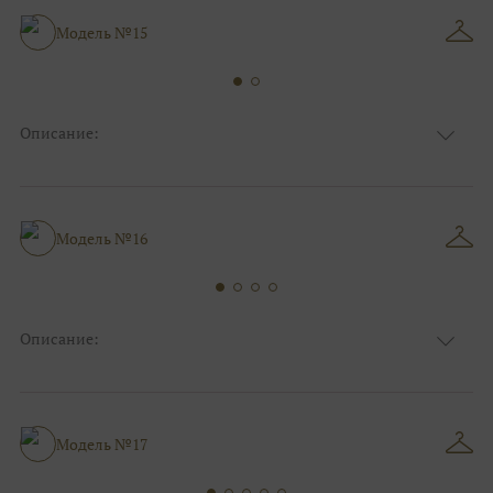
Особенности
Съемные рукава
Силуэт и стиль
А-силуэт, Для беременных
Модель №15
Описание:
Ткань
Фатиновые, Блестящие
Цвет
Белый
Особенности
Декольте, С рукавами
Силуэт и стиль
А-силуэт, Пышные
Модель №16
Описание:
Ткань
Фатиновые
Цвет
Ivory/молочный
Особенности
Декольте, Закрытый верх/верх маечкой
Силуэт и стиль
А-силуэт, Для беременных
Модель №17