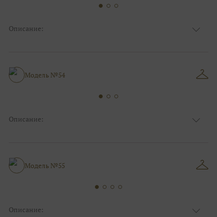
Описание:
Ткань
Фатиновые
Цвет
Ivory/молочный
Особенности
Декольте, Съемные рукава
Силуэт и стиль
А-силуэт
Модель №54
Описание:
Ткань
Фатиновые
Цвет
Ivory/молочный
Особенности
V - вырез, С рукавами
Силуэт и стиль
А-силуэт
Модель №55
Описание: