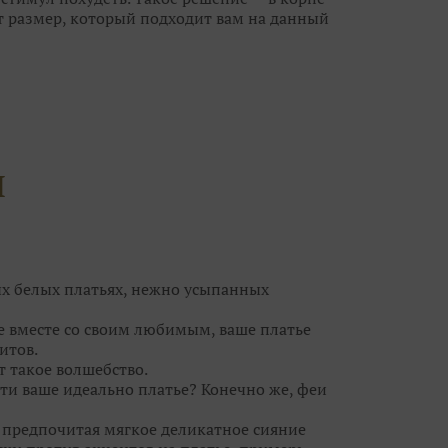
т размер, который подходит вам на данный
анет великовато, ушить его куда проще, чем
ешит все проблемы небольшого «плюса» или
новными претендентами на роль «того
лучше не более 10-15 нарядов, иначе, что
й гонке за идеальным платьем вы можете
И
угих, каждое из которых по-своему
платья, но не ограничивайте свой выбор
чты совсем рядом, а вы просто его не
ых белых платьях, нежно усыпанных
се вместе со своим любимым, ваше платье
итов.
т такое волшебство.⠀
ти ваше идеально платье? Конечно же, феи
, предпочитая мягкое деликатное сияние