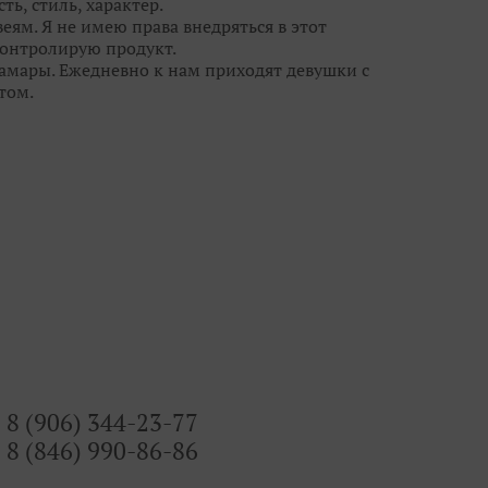
ть, стиль, характер.
еям. Я не имею права внедряться в этот
 контролирую продукт.
Самары. Ежедневно к нам приходят девушки с
том.
ежду потребностью реальных людей и фешн-
свадебными брюками и шортами, но мы
ы кружева, цвета и линии силуэта с лучших
 - видеть сначала девушку, потом уже
ю красоту, дать ей огранку, чтобы ты
 всегда есть выбор и профессиональные феи!
8 (906) 344-23-77
8 (846) 990-86-86