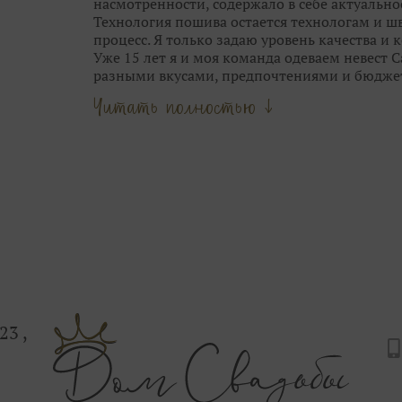
насмотренности, содержало в себе актуальнос
Технология пошива остается технологам и шв
процесс. Я только задаю уровень качества и
Уже 15 лет я и моя команда одеваем невест 
разными вкусами, предпочтениями и бюдже
Опыт и время научили меня видеть грань м
Читать полностью ↓
стилем свадебных брендов.
Мы не шокируем Вас прозрачными юбками, 
приносим в город трендовые узоры и фактур
выставок Европы.
Люблю сама и всегда учу этому своих девочек
цветотип, фасоны, тренд и прочее.
Наша задача — подчеркнуть твою естественну
блистала на свадьбе.
Сначала женщина, потом — мода.
Ты можешь выглядеть так, как ты захочешь.
Приходи в Дом Свадьбы на Дыбенко 23, здесь
С любовью, Ваша свадебная фея.
23 ,