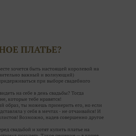
НОЕ ПЛАТЬЕ?
есте хочется быть настоящей королевой на
ствительно важный и волнующий)
 придерживаться при выборе свадебного
видеть на себе в день свадьбы? Тогда
не, которые тебе нравятся!
ый образ, ты можешь примерить его, но если
дставляла у себя в мечтах - не отчаивайся! И
листов! Возможно, надев совершенно другое
ред свадьбой и хотят купить платье на
тимул похудеть. Такое решение — в корне