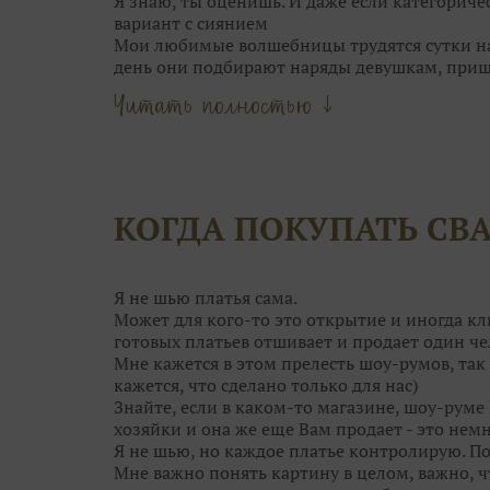
Я знаю, ты оценишь. И даже если категориче
вариант с сиянием
Мои любимые волшебницы трудятся сутки нап
день они подбирают наряды девушкам, при
Они точно знаю, кому идёт мягкий блеск сер
Читать полностью ↓
Мои феечки не только находят для вас идеал
даже причёску подскажут!
Что может быть прекраснее, чем выбор обра
Только момент торжества!
Оставьте самую кропотливую работу нашим 
КОГДА ПОКУПАТЬ СВ
вопросы, сделать сложный выбор и даже сбер
А чтобы примерка не была скучной, угостя
конфетками! Открою секрет: от наших конфе
ещё краше!
Я не шью платья сама.
Поэтому приходите в Дом Свадьбы за идеаль
Может для кого-то это открытие и иногда кл
гостей. Им мы тоже поможем!
готовых платьев отшивает и продает один че
Мне кажется в этом прелесть шоу-румов, так 
кажется, что сделано только для нас)
Знайте, если в каком-то магазине, шоу-руме 
хозяйки и она же еще Вам продает - это немн
Я не шью, но каждое платье контролирую. П
Мне важно понять картину в целом, важно, 