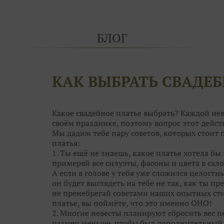
БЛОГ
КАК ВЫБРАТЬ СВАДЕБ
Какое свадебное платье выбрать? Каждой нев
своём празднике, поэтому вопрос этот дей
Мы дадим тебе пару советов, которых стоит
платья:
1. Ты ещё не знаешь, какое платье хотела бы 
примеряй все силуэты, фасоны и цвета в сало
А если в голове у тебя уже сложился целостн
он будет выглядеть на тебе не так, как ты пре
не пренебрегай советами наших опытных сти
платье, вы поймёте, что это именно ОНО!
2. Многие невесты планируют сбросить вес пе
размер меньше, чтобы был дополнительный с