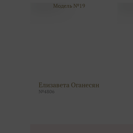
Модель №19
Елизавета Оганесян
№
4806