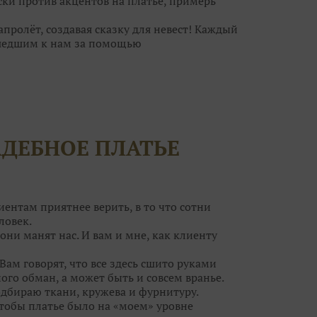
ски против акцентов на платье, примерь
ролёт, создавая сказку для невест! Каждый
шедшим к нам за помощью
ебра, а для кого идеальна пудровая дымка.
ьное платье, но и туфельки, украшения. И
за к самому важному дню в вашей жизни?
волшебницам! Они помогут вам решить все
АДЕБНОЕ ПЛАТЬЕ
егут ваши силы!
т воздушным шампанским и сладкими
ток вы нисколько не поправитесь, а станете
ным образом на свадьбу и приводите своих
иентам приятнее верить, в то что сотни
ловек.
они манят нас. И вам и мне, как клиенту
Вам говорят, что все здесь сшито руками
ого обман, а может быть и совсем вранье.
одбираю ткани, кружева и фурнитуру.
чтобы платье было на «моем» уровне