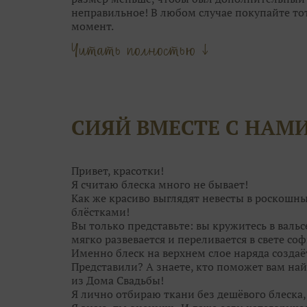
неправильное! В любом случае покупайте то
момент.
Главное — это посадка. Если платье вдруг ст
Читать полностью ↓
наоборот. А корсет со шнуровкой и вовсе р
«минуса» в объёмах.
3. Обычно, девушки выбирают между 4-5 ос
самого» платья. А в общей сложности мерить 
называется, глаза разбегутся. В бесконечно
СИЯЙ ВМЕСТЕ С НАМ
просто не рассмотреть его среди десятков др
уникально.
4. Отталкивайтесь от особенностей каждого 
только одним силуэтом. Возможно, платье ме
Привет, красотки!
замечаете.
Я считаю блеска много не бывает!
Как же красиво выглядят невесты в роскошн
блёстками!
Вы только представьте: вы кружитесь в валь
мягко развевается и переливается в свете соф
Именно блеск на верхнем слое наряда создаё
Представили? А знаете, кто поможет вам най
из Дома Свадьбы!
Я лично отбираю ткани без дешёвого блеска