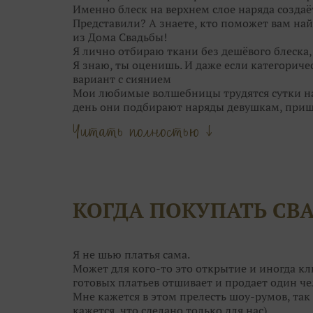
Именно блеск на верхнем слое наряда создаё
Представили? А знаете, кто поможет вам най
из Дома Свадьбы!
Я лично отбираю ткани без дешёвого блеска
Я знаю, ты оценишь. И даже если категориче
вариант с сиянием
Мои любимые волшебницы трудятся сутки нап
день они подбирают наряды девушкам, при
Они точно знаю, кому идёт мягкий блеск сер
Читать полностью ↓
Мои феечки не только находят для вас идеал
даже причёску подскажут!
Что может быть прекраснее, чем выбор обра
Только момент торжества!
Оставьте самую кропотливую работу нашим 
КОГДА ПОКУПАТЬ СВ
вопросы, сделать сложный выбор и даже сбер
А чтобы примерка не была скучной, угостя
конфетками! Открою секрет: от наших конфе
ещё краше!
Я не шью платья сама.
Поэтому приходите в Дом Свадьбы за идеаль
Может для кого-то это открытие и иногда кл
гостей. Им мы тоже поможем!
готовых платьев отшивает и продает один че
Мне кажется в этом прелесть шоу-румов, так 
кажется, что сделано только для нас)