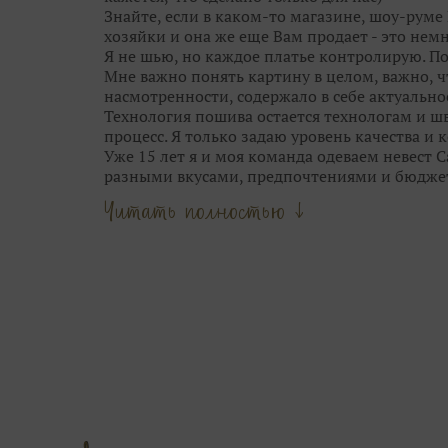
Знайте, если в каком-то магазине, шоу-руме 
хозяйки и она же еще Вам продает - это немн
Я не шью, но каждое платье контролирую. П
Мне важно понять картину в целом, важно, 
насмотренности, содержало в себе актуальнос
Технология пошива остается технологам и шв
процесс. Я только задаю уровень качества и
Уже 15 лет я и моя команда одеваем невест 
разными вкусами, предпочтениями и бюдже
Опыт и время научили меня видеть грань м
Читать полностью ↓
стилем свадебных брендов.
Мы не шокируем Вас прозрачными юбками, 
приносим в город трендовые узоры и фактур
выставок Европы.
Люблю сама и всегда учу этому своих девочек
цветотип, фасоны, тренд и прочее.
Наша задача — подчеркнуть твою естественну
блистала на свадьбе.
Сначала женщина, потом — мода.
Ты можешь выглядеть так, как ты захочешь.
Приходи в Дом Свадьбы на Дыбенко 23, здесь
С любовью, Ваша свадебная фея.