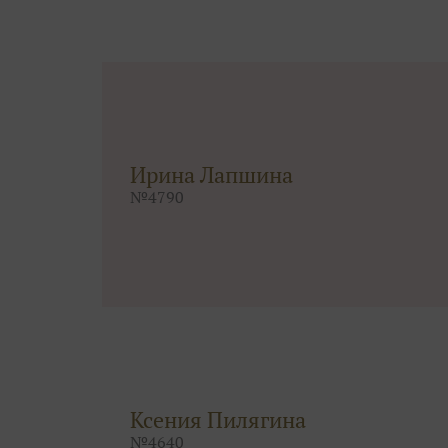
Ирина Лапшина
№
4790
Ксения Пилягина
№
4640