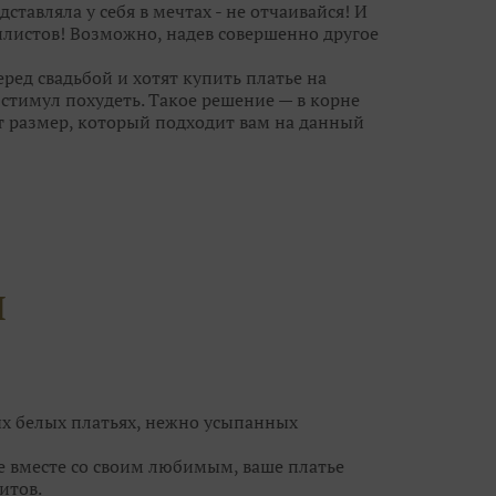
дставляла у себя в мечтах - не отчаивайся! И
листов! Возможно, надев совершенно другое
ред свадьбой и хотят купить платье на
тимул похудеть. Такое решение — в корне
т размер, который подходит вам на данный
анет великовато, ушить его куда проще, чем
ешит все проблемы небольшого «плюса» или
новными претендентами на роль «того
лучше не более 10-15 нарядов, иначе, что
й гонке за идеальным платьем вы можете
И
угих, каждое из которых по-своему
платья, но не ограничивайте свой выбор
чты совсем рядом, а вы просто его не
ых белых платьях, нежно усыпанных
се вместе со своим любимым, ваше платье
итов.