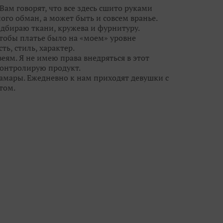
Вам говорят, что все здесь сшито руками
ого обман, а может быть и совсем вранье.
одбираю ткани, кружева и фурнитуру.
чтобы платье было на «моем» уровне
ть, стиль, характер.
еям. Я не имею права внедряться в этот
 контролирую продукт.
Самары. Ежедневно к нам приходят девушки с
том.
ежду потребностью реальных людей и фешн-
свадебными брюками и шортами, но мы
ы кружева, цвета и линии силуэта с лучших
 - видеть сначала девушку, потом уже
ю красоту, дать ей огранку, чтобы ты
 всегда есть выбор и профессиональные феи!