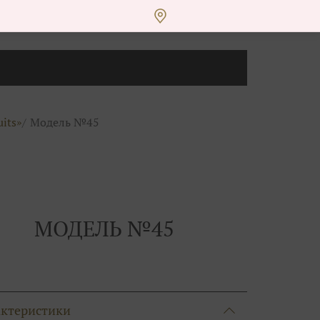
uits»
Модель №45
МОДЕЛЬ №45
актеристики