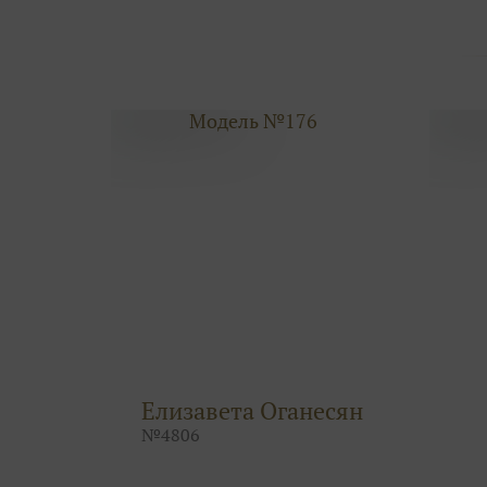
Модель №176
Елизавета Оганесян
№
4806