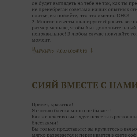
он будет выглядеть на тебе не так, как ты пре
не пренебрегай советами наших опытных сти
платье, вы поймёте, что это именно ОНО!
2. Многие невесты планируют сбросить вес пе
размер меньше, чтобы был дополнительный с
неправильное! В любом случае покупайте то
момент.
Главное — это посадка. Если платье вдруг ст
Читать полностью ↓
наоборот. А корсет со шнуровкой и вовсе р
«минуса» в объёмах.
3. Обычно, девушки выбирают между 4-5 ос
самого» платья. А в общей сложности мерить 
называется, глаза разбегутся. В бесконечно
СИЯЙ ВМЕСТЕ С НАМ
просто не рассмотреть его среди десятков др
уникально.
4. Отталкивайтесь от особенностей каждого 
только одним силуэтом. Возможно, платье ме
Привет, красотки!
замечаете.
Я считаю блеска много не бывает!
Как же красиво выглядят невесты в роскошн
блёстками!
Вы только представьте: вы кружитесь в валь
мягко развевается и переливается в свете соф