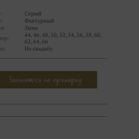
:
Серый
:
Фактурный
н:
Зима
44, 46, 48, 50, 52, 54, 56, 58, 60,
мер:
62, 64, 66
он:
На свадьбу
Записаться на примерку