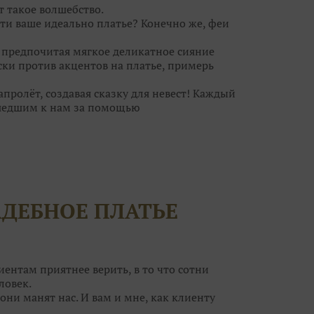
т такое волшебство.⠀
ти ваше идеально платье? Конечно же, феи
, предпочитая мягкое деликатное сияние
ски против акцентов на платье, примерь
ролёт, создавая сказку для невест! Каждый
шедшим к нам за помощью
ебра, а для кого идеальна пудровая дымка.
ьное платье, но и туфельки, украшения. И
за к самому важному дню в вашей жизни?
волшебницам! Они помогут вам решить все
АДЕБНОЕ ПЛАТЬЕ
егут ваши силы!
т воздушным шампанским и сладкими
ток вы нисколько не поправитесь, а станете
ным образом на свадьбу и приводите своих
иентам приятнее верить, в то что сотни
ловек.
они манят нас. И вам и мне, как клиенту