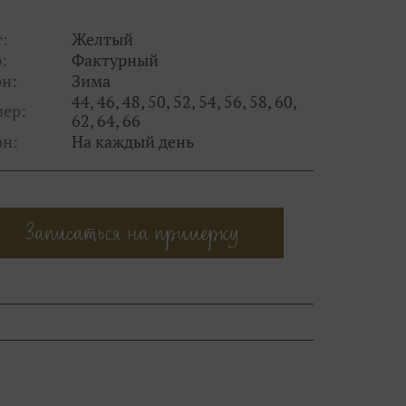
:
Желтый
:
Фактурный
н:
Зима
44, 46, 48, 50, 52, 54, 56, 58, 60,
мер:
62, 64, 66
он:
На каждый день
Записаться на примерку