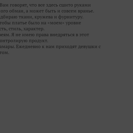
Вам говорят, что все здесь сшито руками
ого обман, а может быть и совсем вранье.
одбираю ткани, кружева и фурнитуру.
чтобы платье было на «моем» уровне
ть, стиль, характер.
еям. Я не имею права внедряться в этот
 контролирую продукт.
Самары. Ежедневно к нам приходят девушки с
том.
ежду потребностью реальных людей и фешн-
свадебными брюками и шортами, но мы
ы кружева, цвета и линии силуэта с лучших
 - видеть сначала девушку, потом уже
ю красоту, дать ей огранку, чтобы ты
 всегда есть выбор и профессиональные феи!