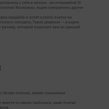
дставляла у себя в мечтах - не отчаивайся! И
листов! Возможно, надев совершенно другое
ред свадьбой и хотят купить платье на
тимул похудеть. Такое решение — в корне
т размер, который подходит вам на данный
анет великовато, ушить его куда проще, чем
ешит все проблемы небольшого «плюса» или
новными претендентами на роль «того
лучше не более 10-15 нарядов, иначе, что
й гонке за идеальным платьем вы можете
И
угих, каждое из которых по-своему
платья, но не ограничивайте свой выбор
чты совсем рядом, а вы просто его не
ых белых платьях, нежно усыпанных
се вместе со своим любимым, ваше платье
итов.