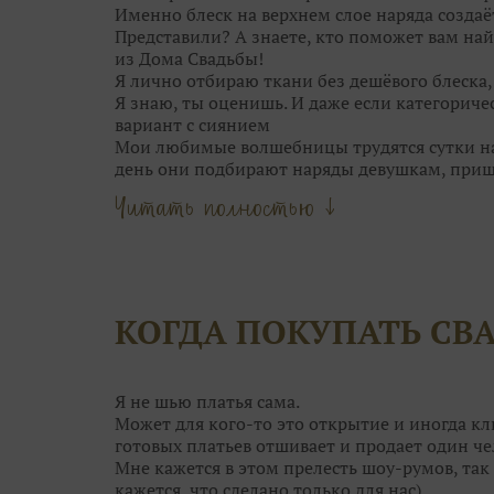
Именно блеск на верхнем слое наряда создаё
Представили? А знаете, кто поможет вам най
из Дома Свадьбы!
Я лично отбираю ткани без дешёвого блеска
Я знаю, ты оценишь. И даже если категориче
вариант с сиянием
Мои любимые волшебницы трудятся сутки нап
день они подбирают наряды девушкам, при
Они точно знаю, кому идёт мягкий блеск сер
Читать полностью ↓
Мои феечки не только находят для вас идеал
даже причёску подскажут!
Что может быть прекраснее, чем выбор обра
Только момент торжества!
Оставьте самую кропотливую работу нашим 
КОГДА ПОКУПАТЬ СВ
вопросы, сделать сложный выбор и даже сбер
А чтобы примерка не была скучной, угостя
конфетками! Открою секрет: от наших конфе
ещё краше!
Я не шью платья сама.
Поэтому приходите в Дом Свадьбы за идеаль
Может для кого-то это открытие и иногда кл
гостей. Им мы тоже поможем!
готовых платьев отшивает и продает один че
Мне кажется в этом прелесть шоу-румов, так 
кажется, что сделано только для нас)