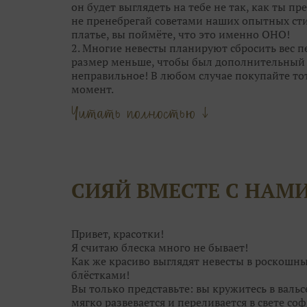
он будет выглядеть на тебе не так, как ты пре
не пренебрегай советами наших опытных сти
платье, вы поймёте, что это именно ОНО!
2. Многие невесты планируют сбросить вес пе
размер меньше, чтобы был дополнительный с
неправильное! В любом случае покупайте то
момент.
Главное — это посадка. Если платье вдруг ст
Читать полностью ↓
наоборот. А корсет со шнуровкой и вовсе р
«минуса» в объёмах.
3. Обычно, девушки выбирают между 4-5 ос
самого» платья. А в общей сложности мерить 
называется, глаза разбегутся. В бесконечно
СИЯЙ ВМЕСТЕ С НАМ
просто не рассмотреть его среди десятков др
уникально.
4. Отталкивайтесь от особенностей каждого 
только одним силуэтом. Возможно, платье ме
Привет, красотки!
замечаете.
Я считаю блеска много не бывает!
Как же красиво выглядят невесты в роскошн
блёстками!
Вы только представьте: вы кружитесь в валь
мягко развевается и переливается в свете соф