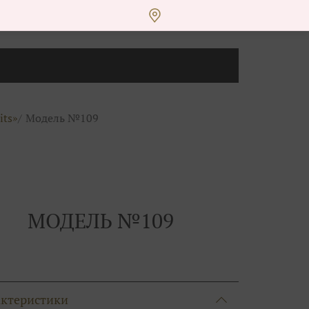
its»
Модель №109
МОДЕЛЬ №109
актеристики