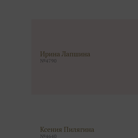
Ирина Лапшина
№
4790
Ксения Пилягина
№
4640