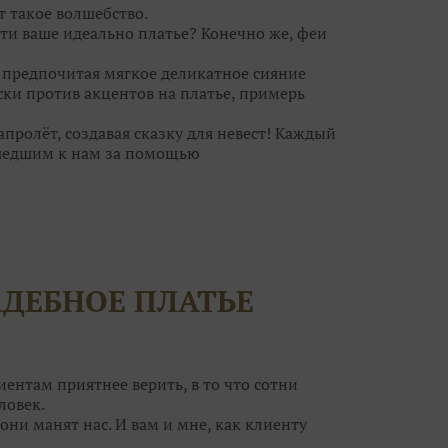
т такое волшебство.⠀
ти ваше идеально платье? Конечно же, феи
, предпочитая мягкое деликатное сияние
ски против акцентов на платье, примерь
ролёт, создавая сказку для невест! Каждый
шедшим к нам за помощью
ебра, а для кого идеальна пудровая дымка.
ьное платье, но и туфельки, украшения. И
за к самому важному дню в вашей жизни?
волшебницам! Они помогут вам решить все
АДЕБНОЕ ПЛАТЬЕ
егут ваши силы!
т воздушным шампанским и сладкими
ток вы нисколько не поправитесь, а станете
ным образом на свадьбу и приводите своих
иентам приятнее верить, в то что сотни
ловек.
они манят нас. И вам и мне, как клиенту