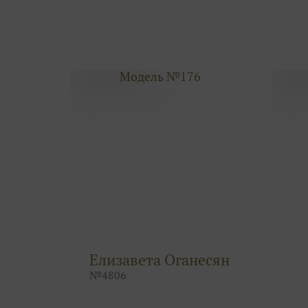
Модель №176
Елизавета Оганесян
№
4806