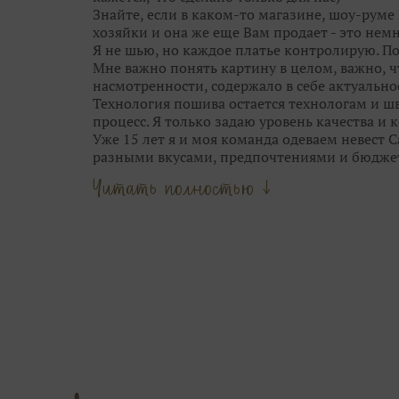
Знайте, если в каком-то магазине, шоу-руме 
хозяйки и она же еще Вам продает - это немн
Я не шью, но каждое платье контролирую. П
Мне важно понять картину в целом, важно, 
насмотренности, содержало в себе актуальнос
Технология пошива остается технологам и шв
процесс. Я только задаю уровень качества и
Уже 15 лет я и моя команда одеваем невест 
разными вкусами, предпочтениями и бюдже
Опыт и время научили меня видеть грань м
Читать полностью ↓
стилем свадебных брендов.
Мы не шокируем Вас прозрачными юбками, 
приносим в город трендовые узоры и фактур
выставок Европы.
Люблю сама и всегда учу этому своих девочек
цветотип, фасоны, тренд и прочее.
Наша задача — подчеркнуть твою естественну
блистала на свадьбе.
Сначала женщина, потом — мода.
Ты можешь выглядеть так, как ты захочешь.
Приходи в Дом Свадьбы на Дыбенко 23, здесь
С любовью, Ваша свадебная фея.