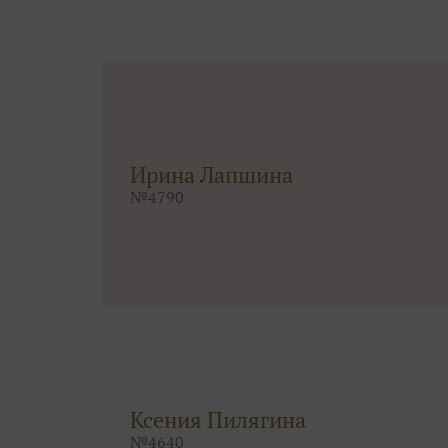
Ирина Лапшина
№
4790
Ксения Пилягина
№
4640