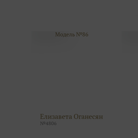
Модель №86
Елизавета Оганесян
№
4806