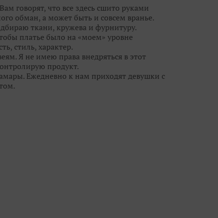
Вам говорят, что все здесь сшито руками
ого обман, а может быть и совсем вранье.
одбираю ткани, кружева и фурнитуру.
чтобы платье было на «моем» уровне
ть, стиль, характер.
еям. Я не имею права внедряться в этот
 контролирую продукт.
Самары. Ежедневно к нам приходят девушки с
том.
ежду потребностью реальных людей и фешн-
свадебными брюками и шортами, но мы
ы кружева, цвета и линии силуэта с лучших
 - видеть сначала девушку, потом уже
ю красоту, дать ей огранку, чтобы ты
 всегда есть выбор и профессиональные феи!