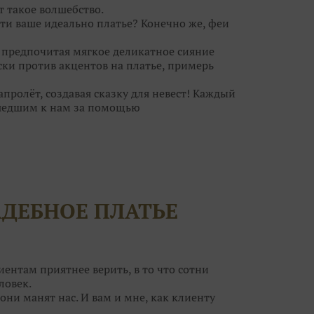
т такое волшебство.⠀
ти ваше идеально платье? Конечно же, феи
, предпочитая мягкое деликатное сияние
ски против акцентов на платье, примерь
ролёт, создавая сказку для невест! Каждый
шедшим к нам за помощью
ебра, а для кого идеальна пудровая дымка.
ьное платье, но и туфельки, украшения. И
за к самому важному дню в вашей жизни?
волшебницам! Они помогут вам решить все
АДЕБНОЕ ПЛАТЬЕ
егут ваши силы!
т воздушным шампанским и сладкими
ток вы нисколько не поправитесь, а станете
ным образом на свадьбу и приводите своих
иентам приятнее верить, в то что сотни
ловек.
они манят нас. И вам и мне, как клиенту