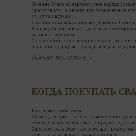
Именно блеск на верхнем слое наряда создаё
Представили? А знаете, кто поможет вам най
из Дома Свадьбы!
Я лично отбираю ткани без дешёвого блеска
Я знаю, ты оценишь. И даже если категориче
вариант с сиянием
Мои любимые волшебницы трудятся сутки нап
день они подбирают наряды девушкам, при
Они точно знаю, кому идёт мягкий блеск сер
Читать полностью ↓
Мои феечки не только находят для вас идеал
даже причёску подскажут!
Что может быть прекраснее, чем выбор обра
Только момент торжества!
Оставьте самую кропотливую работу нашим 
КОГДА ПОКУПАТЬ СВ
вопросы, сделать сложный выбор и даже сбер
А чтобы примерка не была скучной, угостя
конфетками! Открою секрет: от наших конфе
ещё краше!
Я не шью платья сама.
Поэтому приходите в Дом Свадьбы за идеаль
Может для кого-то это открытие и иногда кл
гостей. Им мы тоже поможем!
готовых платьев отшивает и продает один че
Мне кажется в этом прелесть шоу-румов, так 
кажется, что сделано только для нас)