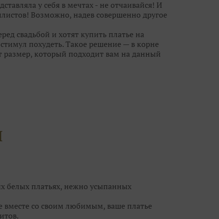
дставляла у себя в мечтах - не отчаивайся! И
листов! Возможно, надев совершенно другое
ред свадьбой и хотят купить платье на
тимул похудеть. Такое решение — в корне
т размер, который подходит вам на данный
анет великовато, ушить его куда проще, чем
ешит все проблемы небольшого «плюса» или
новными претендентами на роль «того
лучше не более 10-15 нарядов, иначе, что
й гонке за идеальным платьем вы можете
И
угих, каждое из которых по-своему
платья, но не ограничивайте свой выбор
чты совсем рядом, а вы просто его не
ых белых платьях, нежно усыпанных
се вместе со своим любимым, ваше платье
итов.