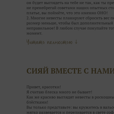
он будет выглядеть на тебе не так, как ты пре
не пренебрегай советами наших опытных сти
платье, вы поймёте, что это именно ОНО!
2. Многие невесты планируют сбросить вес пе
размер меньше, чтобы был дополнительный с
неправильное! В любом случае покупайте то
момент.
Главное — это посадка. Если платье вдруг ст
Читать полностью ↓
наоборот. А корсет со шнуровкой и вовсе р
«минуса» в объёмах.
3. Обычно, девушки выбирают между 4-5 ос
самого» платья. А в общей сложности мерить 
называется, глаза разбегутся. В бесконечно
СИЯЙ ВМЕСТЕ С НАМ
просто не рассмотреть его среди десятков др
уникально.
4. Отталкивайтесь от особенностей каждого 
только одним силуэтом. Возможно, платье ме
Привет, красотки!
замечаете.
Я считаю блеска много не бывает!
Как же красиво выглядят невесты в роскошн
блёстками!
Вы только представьте: вы кружитесь в валь
мягко развевается и переливается в свете соф