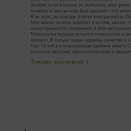
Знайте, если в каком-то магазине, шоу-руме 
хозяйки и она же еще Вам продает - это немн
Я не шью, но каждое платье контролирую. П
Мне важно понять картину в целом, важно, 
насмотренности, содержало в себе актуальнос
Технология пошива остается технологам и шв
процесс. Я только задаю уровень качества и
Уже 15 лет я и моя команда одеваем невест 
разными вкусами, предпочтениями и бюдже
Опыт и время научили меня видеть грань м
Читать полностью ↓
стилем свадебных брендов.
Мы не шокируем Вас прозрачными юбками, 
приносим в город трендовые узоры и фактур
выставок Европы.
Люблю сама и всегда учу этому своих девочек
цветотип, фасоны, тренд и прочее.
Наша задача — подчеркнуть твою естественну
блистала на свадьбе.
Сначала женщина, потом — мода.
Ты можешь выглядеть так, как ты захочешь.
Приходи в Дом Свадьбы на Дыбенко 23, здесь
С любовью, Ваша свадебная фея.