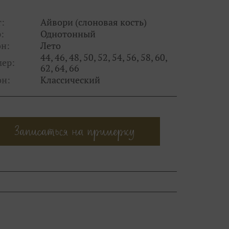
:
Айвори (слоновая кость)
:
Однотонный
н:
Лето
44, 46, 48, 50, 52, 54, 56, 58, 60,
мер:
62, 64, 66
он:
Классический
Записаться на примерку