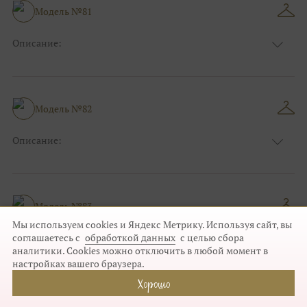
Модель №81
Описание:
Размер:
44, 46, 48, 50, 52, 54, 56, 58, 60, 62, 64, 66
Модель №82
Описание:
Размер:
44, 46, 48, 50, 52, 54, 56, 58, 60, 62, 64, 66
Модель №83
Мы используем cookies и Яндекс Метрику. Используя сайт, вы
Описание:
соглашаетесь с
обработкой данных
с целью сбора
аналитики. Cookies можно отключить в любой момент в
Размер:
44, 46, 48, 50, 52, 54, 56, 58, 60, 62, 64, 66
настройках вашего браузера.
Хорошо
Модель №84