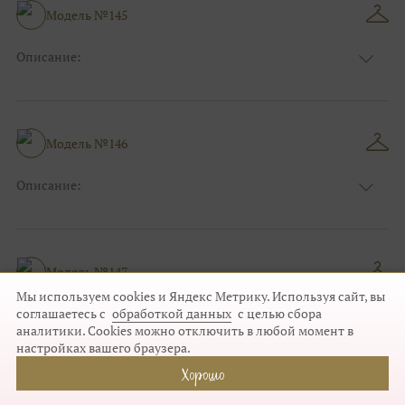
Модель №145
Описание:
Размер:
44, 46, 48, 50, 52, 54, 56, 58, 60, 62, 64, 66
Модель №146
Описание:
Размер:
44, 46, 48, 50, 52, 54, 56, 58, 60, 62, 64, 66
Модель №147
Мы используем cookies и Яндекс Метрику. Используя сайт, вы
Описание:
соглашаетесь с
обработкой данных
с целью сбора
аналитики. Cookies можно отключить в любой момент в
Размер:
44, 46, 48, 50, 52, 54, 56, 58, 60, 62, 64, 66
настройках вашего браузера.
Хорошо
Модель №148