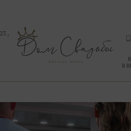
блистала на свадьбе.
Сначала женщина, потом — мода.
Ты можешь выглядеть так, как ты захочешь.
Приходи в Дом Свадьбы на Дыбенко 23, здесь
С любовью, Ваша свадебная фея.
23 ,
В
В В