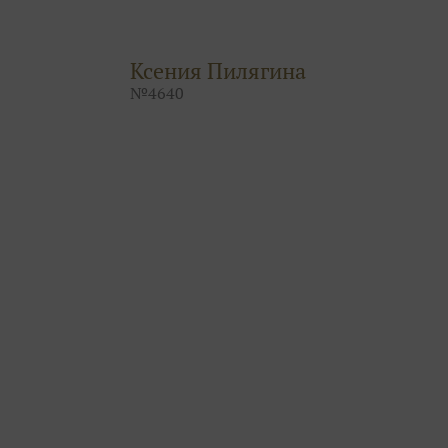
Ксения Пилягина
№
4640