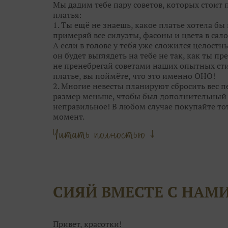
Мы дадим тебе пару советов, которых стоит
платья:
1. Ты ещё не знаешь, какое платье хотела бы 
примеряй все силуэты, фасоны и цвета в сало
А если в голове у тебя уже сложился целостн
он будет выглядеть на тебе не так, как ты пре
не пренебрегай советами наших опытных сти
платье, вы поймёте, что это именно ОНО!
2. Многие невесты планируют сбросить вес пе
размер меньше, чтобы был дополнительный с
неправильное! В любом случае покупайте то
момент.
Главное — это посадка. Если платье вдруг ст
Читать полностью ↓
наоборот. А корсет со шнуровкой и вовсе р
«минуса» в объёмах.
3. Обычно, девушки выбирают между 4-5 ос
самого» платья. А в общей сложности мерить 
называется, глаза разбегутся. В бесконечно
СИЯЙ ВМЕСТЕ С НАМ
просто не рассмотреть его среди десятков др
уникально.
4. Отталкивайтесь от особенностей каждого 
только одним силуэтом. Возможно, платье ме
Привет, красотки!