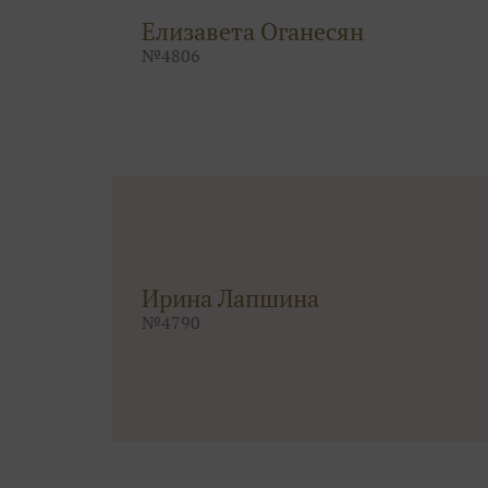
Елизавета Оганесян
№
4806
Ирина Лапшина
№
4790