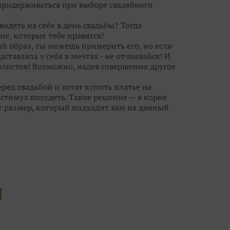
 придерживаться при выборе свадебного
видеть на себе в день свадьбы? Тогда
не, которые тебе нравятся!
ый образ, ты можешь примерить его, но если
дставляла у себя в мечтах - не отчаивайся! И
листов! Возможно, надев совершенно другое
ред свадьбой и хотят купить платье на
тимул похудеть. Такое решение — в корне
т размер, который подходит вам на данный
анет великовато, ушить его куда проще, чем
ешит все проблемы небольшого «плюса» или
новными претендентами на роль «того
лучше не более 10-15 нарядов, иначе, что
й гонке за идеальным платьем вы можете
И
угих, каждое из которых по-своему
платья, но не ограничивайте свой выбор
чты совсем рядом, а вы просто его не