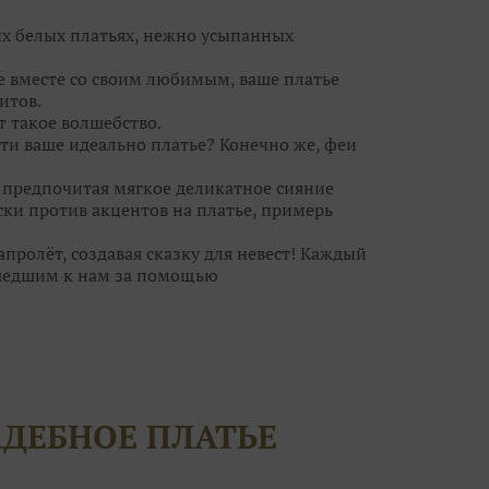
ых белых платьях, нежно усыпанных
се вместе со своим любимым, ваше платье
итов.
т такое волшебство.⠀
ти ваше идеально платье? Конечно же, феи
, предпочитая мягкое деликатное сияние
ски против акцентов на платье, примерь
ролёт, создавая сказку для невест! Каждый
шедшим к нам за помощью
ебра, а для кого идеальна пудровая дымка.
ьное платье, но и туфельки, украшения. И
за к самому важному дню в вашей жизни?
волшебницам! Они помогут вам решить все
АДЕБНОЕ ПЛАТЬЕ
егут ваши силы!
т воздушным шампанским и сладкими
ток вы нисколько не поправитесь, а станете