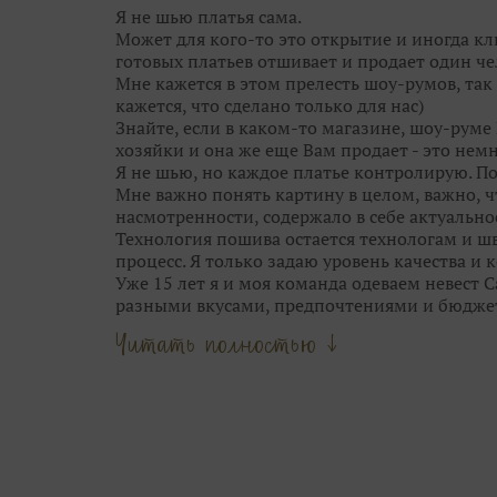
ещё краше!
Я не шью платья сама.
Поэтому приходите в Дом Свадьбы за идеаль
Может для кого-то это открытие и иногда кл
гостей. Им мы тоже поможем!
готовых платьев отшивает и продает один че
Мне кажется в этом прелесть шоу-румов, так 
кажется, что сделано только для нас)
Знайте, если в каком-то магазине, шоу-руме 
хозяйки и она же еще Вам продает - это немн
Я не шью, но каждое платье контролирую. П
Мне важно понять картину в целом, важно, 
насмотренности, содержало в себе актуальнос
Технология пошива остается технологам и шв
процесс. Я только задаю уровень качества и
Уже 15 лет я и моя команда одеваем невест 
разными вкусами, предпочтениями и бюдже
Опыт и время научили меня видеть грань м
Читать полностью ↓
стилем свадебных брендов.
Мы не шокируем Вас прозрачными юбками, 
приносим в город трендовые узоры и фактур
выставок Европы.
Люблю сама и всегда учу этому своих девочек
цветотип, фасоны, тренд и прочее.
Наша задача — подчеркнуть твою естественну