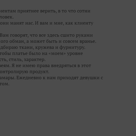
ным образом на свадьбу и приводите своих
иентам приятнее верить, в то что сотни
ловек.
они манят нас. И вам и мне, как клиенту
Вам говорят, что все здесь сшито руками
ого обман, а может быть и совсем вранье.
одбираю ткани, кружева и фурнитуру.
чтобы платье было на «моем» уровне
ть, стиль, характер.
еям. Я не имею права внедряться в этот
 контролирую продукт.
Самары. Ежедневно к нам приходят девушки с
том.
ежду потребностью реальных людей и фешн-
свадебными брюками и шортами, но мы
ы кружева, цвета и линии силуэта с лучших
 - видеть сначала девушку, потом уже
ю красоту, дать ей огранку, чтобы ты