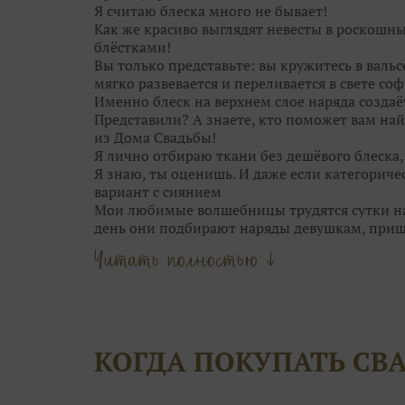
замечаете.
Я считаю блеска много не бывает!
Как же красиво выглядят невесты в роскошн
блёстками!
Вы только представьте: вы кружитесь в валь
мягко развевается и переливается в свете соф
Именно блеск на верхнем слое наряда создаё
Представили? А знаете, кто поможет вам най
из Дома Свадьбы!
Я лично отбираю ткани без дешёвого блеска
Я знаю, ты оценишь. И даже если категориче
вариант с сиянием
Мои любимые волшебницы трудятся сутки нап
день они подбирают наряды девушкам, при
Они точно знаю, кому идёт мягкий блеск сер
Читать полностью ↓
Мои феечки не только находят для вас идеал
даже причёску подскажут!
Что может быть прекраснее, чем выбор обра
Только момент торжества!
Оставьте самую кропотливую работу нашим 
КОГДА ПОКУПАТЬ СВ
вопросы, сделать сложный выбор и даже сбер
А чтобы примерка не была скучной, угостя
конфетками! Открою секрет: от наших конфе