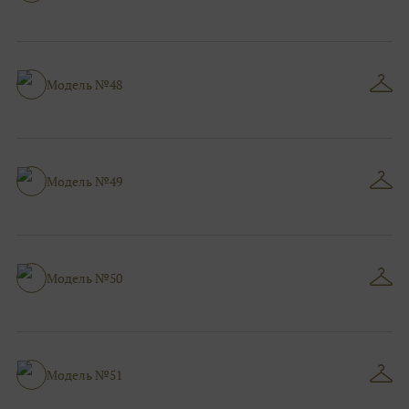
Модель №48
Модель №49
Модель №50
Модель №51