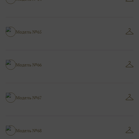
Модель №65
Модель №66
Модель №67
Модель №68