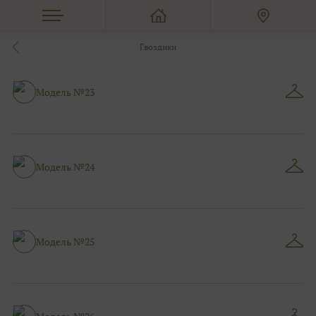
Гвоздики
Модель №23
Модель №24
Модель №25