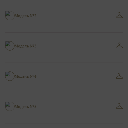
Модель №2
Модель №3
Модель №4
Модель №5