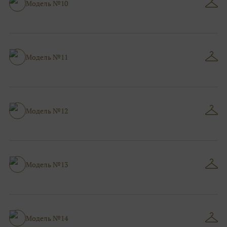
Модель №10
Модель №11
Модель №12
Модель №13
Модель №14