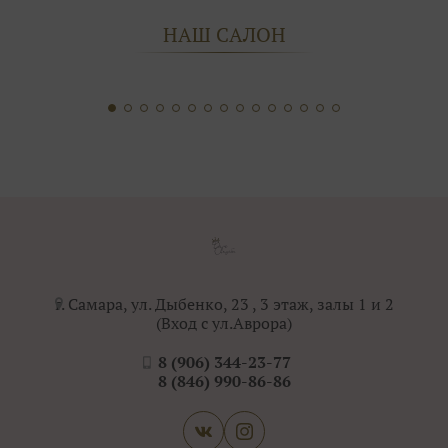
НАШ САЛОН
г. Самара, ул. Дыбенко, 23 , 3 этаж, залы 1 и 2
(Вход с ул.Аврора)
8 (906) 344-23-77
8 (846) 990-86-86