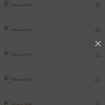
Модель №60
Модель №61
Модель №62
Модель №63
Модель №64