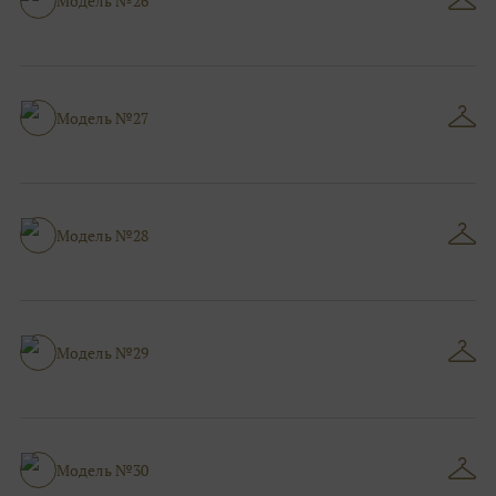
Модель №26
Модель №27
Модель №28
Модель №29
Модель №30