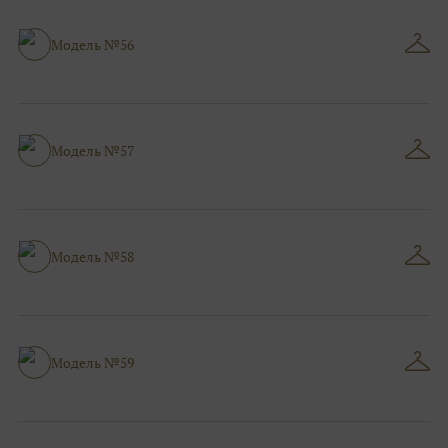
Модель №56
Модель №57
Модель №58
Модель №59