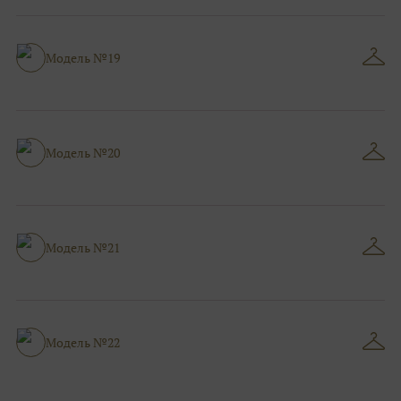
Модель №19
Модель №20
Модель №21
Модель №22