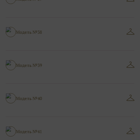
Модель №38
Модель №39
Модель №40
Модель №41