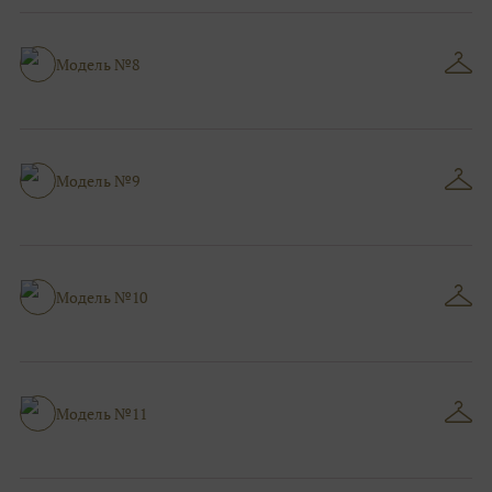
Модель №8
Модель №9
Модель №10
Модель №11