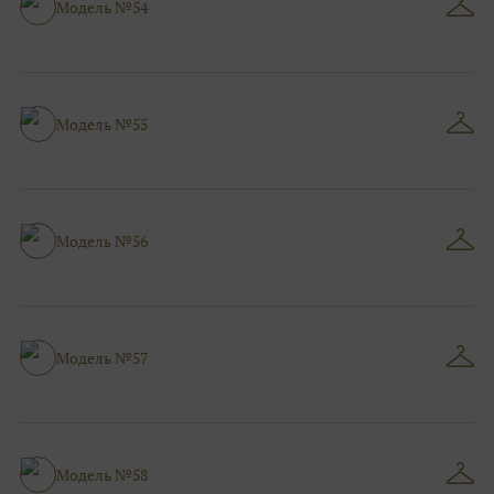
Модель №54
Модель №55
Модель №56
Модель №57
Модель №58