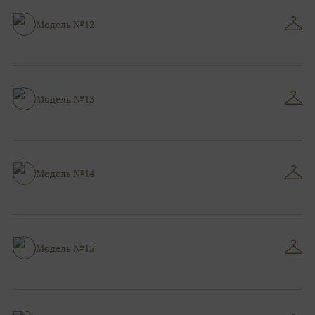
Модель №12
Модель №13
Модель №14
Модель №15