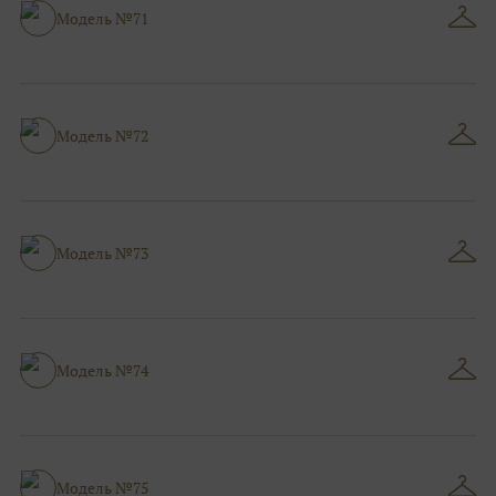
Модель №71
Модель №72
Модель №73
Модель №74
Модель №75