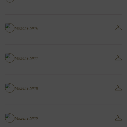
Модель №76
Модель №77
Модель №78
Модель №79