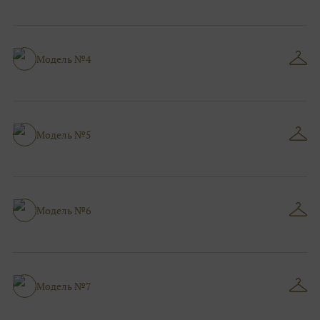
Модель №4
Модель №5
Модель №6
Модель №7