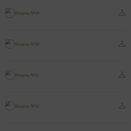
Модель №29
Модель №30
Модель №31
Модель №32