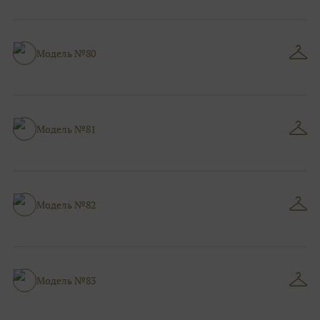
Модель №80
Модель №81
Модель №82
Модель №83