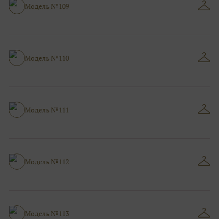
Модель №109
Модель №110
Модель №111
Модель №112
Модель №113