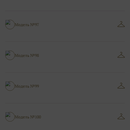
Модель №97
Модель №98
Модель №99
Модель №100