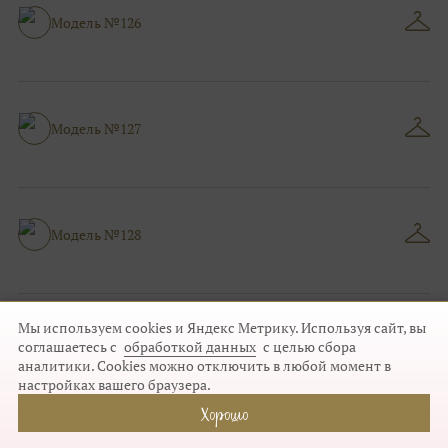
Модель №126
Модель №127
Модель №128
Мы используем cookies и Яндекс Метрику. Используя сайт, вы
Модель №129
соглашаетесь с
обработкой данных
с целью сбора
аналитики. Cookies можно отключить в любой момент в
настройках вашего браузера.
Хорошо
Модель №130