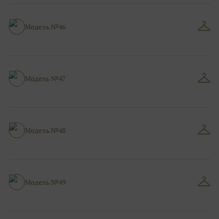
Модель №46
Модель №47
Модель №48
Модель №49