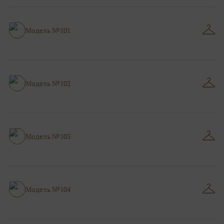
Модель №101
Модель №102
Модель №103
Модель №104