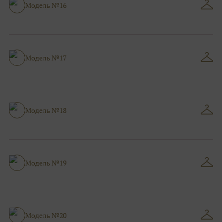
Модель №16
Модель №17
Модель №18
Модель №19
Модель №20