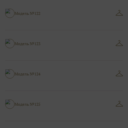
Модель №122
Модель №123
Модель №124
Модель №125