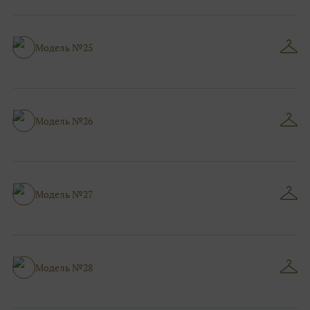
Модель №25
Модель №26
Модель №27
Модель №28