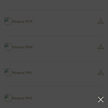
Модель №59
Модель №60
Модель №61
Модель №62