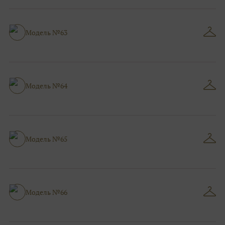
Модель №63
Модель №64
Модель №65
Модель №66