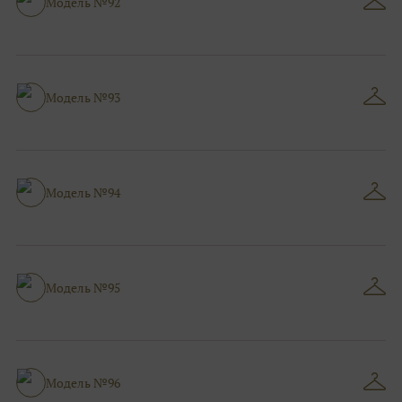
Модель №92
Модель №93
Модель №94
Модель №95
Модель №96