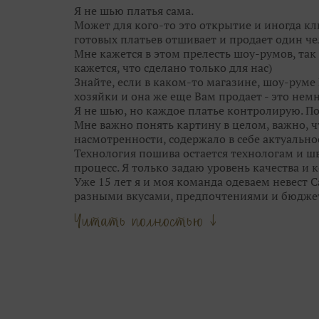
ещё краше!
Я не шью платья сама.
Поэтому приходите в Дом Свадьбы за идеаль
Может для кого-то это открытие и иногда кл
гостей. Им мы тоже поможем!
готовых платьев отшивает и продает один че
Мне кажется в этом прелесть шоу-румов, так 
кажется, что сделано только для нас)
Знайте, если в каком-то магазине, шоу-руме 
хозяйки и она же еще Вам продает - это немн
Я не шью, но каждое платье контролирую. П
Мне важно понять картину в целом, важно, 
насмотренности, содержало в себе актуальнос
Технология пошива остается технологам и шв
процесс. Я только задаю уровень качества и
Уже 15 лет я и моя команда одеваем невест 
разными вкусами, предпочтениями и бюдже
Опыт и время научили меня видеть грань м
Читать полностью ↓
стилем свадебных брендов.
Мы не шокируем Вас прозрачными юбками, 
приносим в город трендовые узоры и фактур
выставок Европы.
Люблю сама и всегда учу этому своих девочек
цветотип, фасоны, тренд и прочее.
Наша задача — подчеркнуть твою естественну