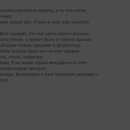
ным образом на свадьбу и приводите своих
иентам приятнее верить, в то что сотни
ловек.
они манят нас. И вам и мне, как клиенту
Вам говорят, что все здесь сшито руками
ого обман, а может быть и совсем вранье.
одбираю ткани, кружева и фурнитуру.
чтобы платье было на «моем» уровне
ть, стиль, характер.
еям. Я не имею права внедряться в этот
 контролирую продукт.
Самары. Ежедневно к нам приходят девушки с
том.
ежду потребностью реальных людей и фешн-
свадебными брюками и шортами, но мы
ы кружева, цвета и линии силуэта с лучших
 - видеть сначала девушку, потом уже
ю красоту, дать ей огранку, чтобы ты