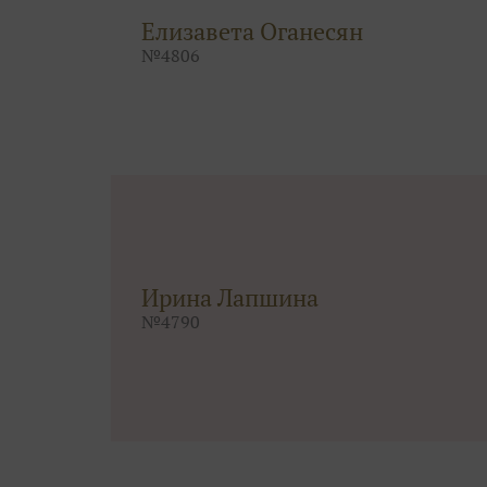
Елизавета Оганесян
№
4806
Ирина Лапшина
№
4790