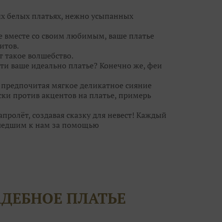
ых белых платьях, нежно усыпанных
се вместе со своим любимым, ваше платье
итов.
т такое волшебство.⠀
ти ваше идеально платье? Конечно же, феи
, предпочитая мягкое деликатное сияние
ски против акцентов на платье, примерь
ролёт, создавая сказку для невест! Каждый
шедшим к нам за помощью
ебра, а для кого идеальна пудровая дымка.
ьное платье, но и туфельки, украшения. И
за к самому важному дню в вашей жизни?
волшебницам! Они помогут вам решить все
АДЕБНОЕ ПЛАТЬЕ
егут ваши силы!
т воздушным шампанским и сладкими
ток вы нисколько не поправитесь, а станете