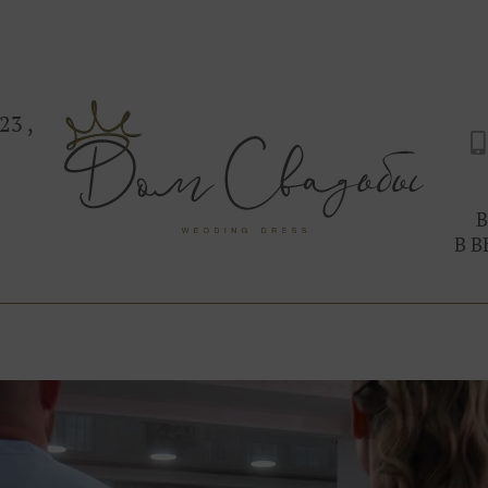
блистала на свадьбе.
Сначала женщина, потом — мода.
Ты можешь выглядеть так, как ты захочешь.
Приходи в Дом Свадьбы на Дыбенко 23, здесь
С любовью, Ваша свадебная фея.
23 ,
В
В В