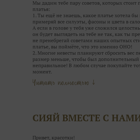
Мы дадим тебе пару советов, которых стоит
платья:
1. Ты ещё не знаешь, какое платье хотела бы 
примеряй все силуэты, фасоны и цвета в сало
А если в голове у тебя уже сложился целостн
он будет выглядеть на тебе не так, как ты пре
не пренебрегай советами наших опытных сти
платье, вы поймёте, что это именно ОНО!
2. Многие невесты планируют сбросить вес пе
размер меньше, чтобы был дополнительный с
неправильное! В любом случае покупайте то
момент.
Главное — это посадка. Если платье вдруг ст
Читать полностью ↓
наоборот. А корсет со шнуровкой и вовсе р
«минуса» в объёмах.
3. Обычно, девушки выбирают между 4-5 ос
самого» платья. А в общей сложности мерить 
называется, глаза разбегутся. В бесконечно
СИЯЙ ВМЕСТЕ С НАМ
просто не рассмотреть его среди десятков др
уникально.
4. Отталкивайтесь от особенностей каждого 
только одним силуэтом. Возможно, платье ме
Привет, красотки!