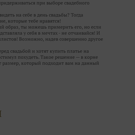
 придерживаться при выборе свадебного
видеть на себе в день свадьбы? Тогда
не, которые тебе нравятся!
ый образ, ты можешь примерить его, но если
дставляла у себя в мечтах - не отчаивайся! И
листов! Возможно, надев совершенно другое
ред свадьбой и хотят купить платье на
тимул похудеть. Такое решение — в корне
т размер, который подходит вам на данный
анет великовато, ушить его куда проще, чем
ешит все проблемы небольшого «плюса» или
новными претендентами на роль «того
лучше не более 10-15 нарядов, иначе, что
й гонке за идеальным платьем вы можете
И
угих, каждое из которых по-своему
платья, но не ограничивайте свой выбор
чты совсем рядом, а вы просто его не