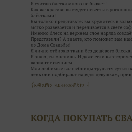
замечаете.
Я считаю блеска много не бывает!
Как же красиво выглядят невесты в роскошн
блёстками!
Вы только представьте: вы кружитесь в валь
мягко развевается и переливается в свете соф
Именно блеск на верхнем слое наряда создаё
Представили? А знаете, кто поможет вам най
из Дома Свадьбы!
Я лично отбираю ткани без дешёвого блеска
Я знаю, ты оценишь. И даже если категориче
вариант с сиянием
Мои любимые волшебницы трудятся сутки нап
день они подбирают наряды девушкам, при
Они точно знаю, кому идёт мягкий блеск сер
Читать полностью ↓
Мои феечки не только находят для вас идеал
даже причёску подскажут!
Что может быть прекраснее, чем выбор обра
Только момент торжества!
Оставьте самую кропотливую работу нашим 
КОГДА ПОКУПАТЬ СВ
вопросы, сделать сложный выбор и даже сбер
А чтобы примерка не была скучной, угостя
конфетками! Открою секрет: от наших конфе