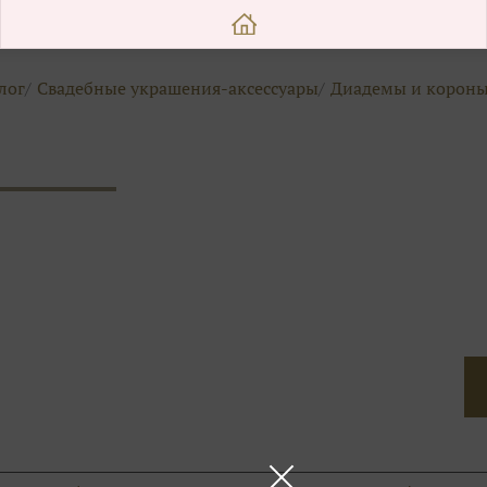
лог
Свадебные украшения-аксессуары
Диадемы и корон