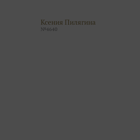
Ксения Пилягина
№
4640