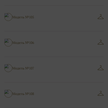
Модель №105
Модель №106
Модель №107
Модель №108