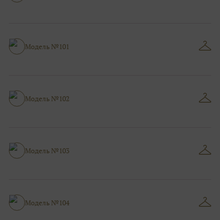
Модель №101
Модель №102
Модель №103
Модель №104