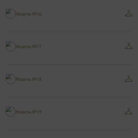
Модель №16
Модель №17
Модель №18
Модель №19