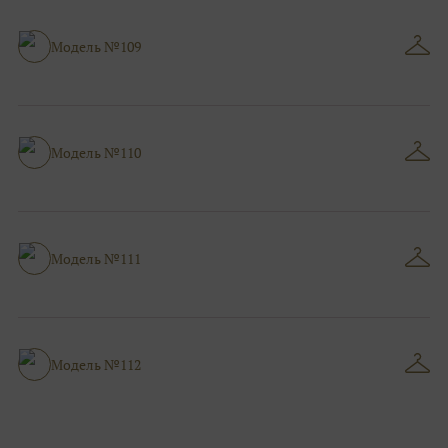
Модель №109
Модель №110
Модель №111
Модель №112