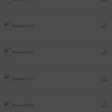
Модель №25
Модель №26
Модель №27
Модель №28