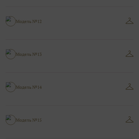
Модель №12
Модель №13
Модель №14
Модель №15