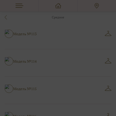
Средние
Модель №113
Модель №114
Модель №115