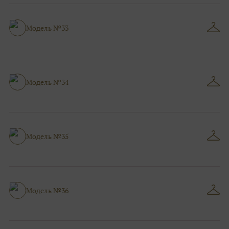
Модель №33
Модель №34
Модель №35
Модель №36