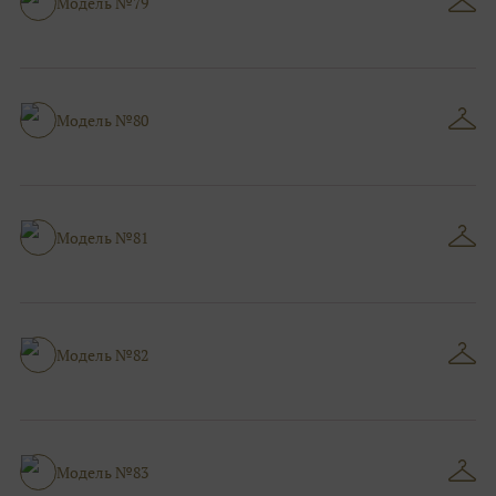
Модель №79
Модель №80
Модель №81
Модель №82
Модель №83