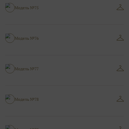
Модель №75
Модель №76
Модель №77
Модель №78