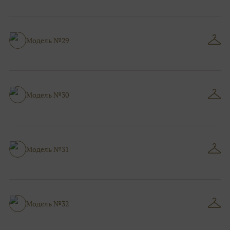
Модель №29
Модель №30
Модель №31
Модель №32