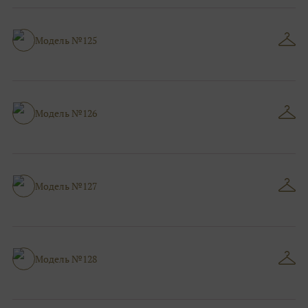
Модель №125
Модель №126
Модель №127
Модель №128