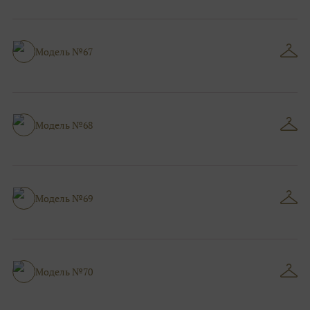
Модель №67
Модель №68
Модель №69
Модель №70