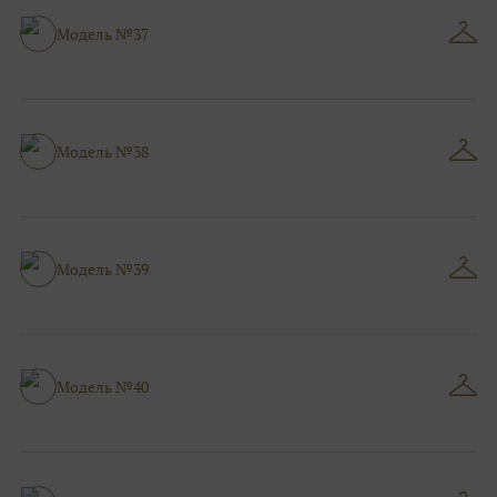
Модель №37
Модель №38
Модель №39
Модель №40