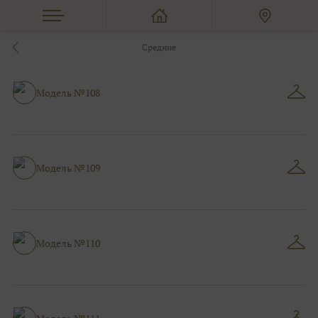
Средние
Модель №108
Модель №109
Модель №110