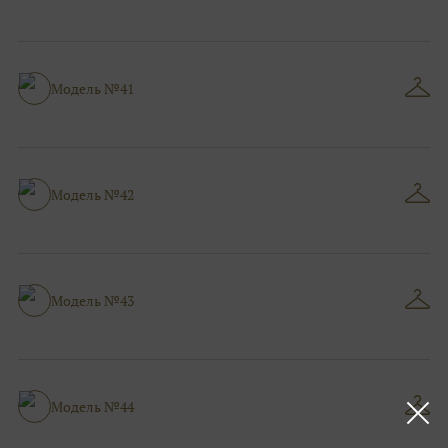
Модель №41
Модель №42
Модель №43
Модель №44