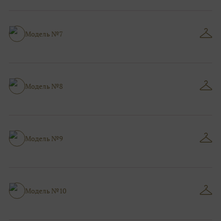
Модель №7
Модель №8
Модель №9
Модель №10