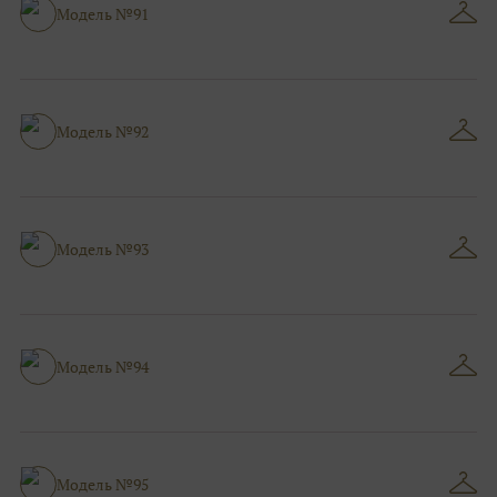
Модель №91
Модель №92
Модель №93
Модель №94
Модель №95