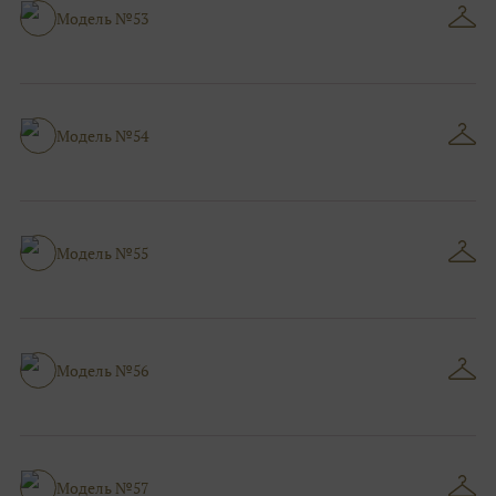
Модель №53
Модель №54
Модель №55
Модель №56
Модель №57