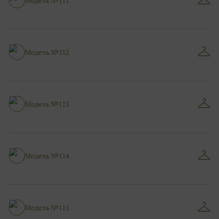
Модель №111
Модель №112
Модель №113
Модель №114
Модель №115