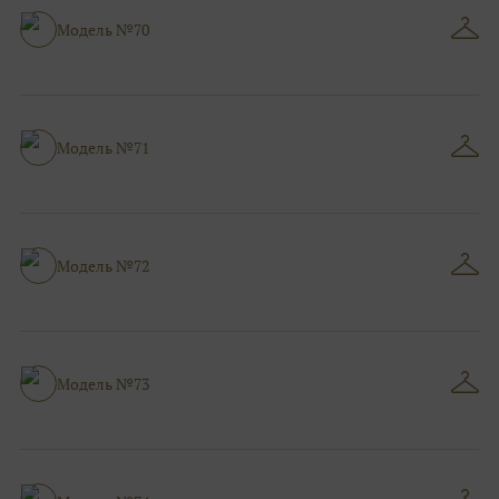
Модель №70
Модель №71
Модель №72
Модель №73