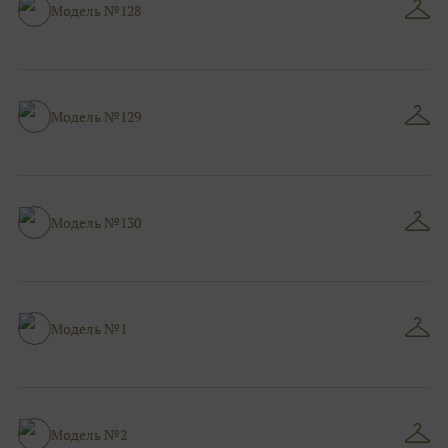
Модель №128
Модель №129
Модель №130
Модель №1
Модель №2