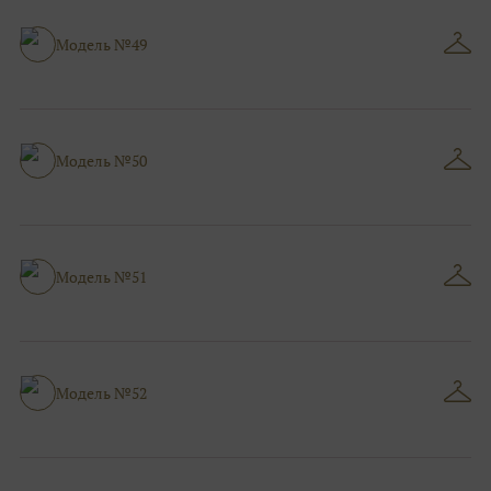
Модель №49
Модель №50
Модель №51
Модель №52