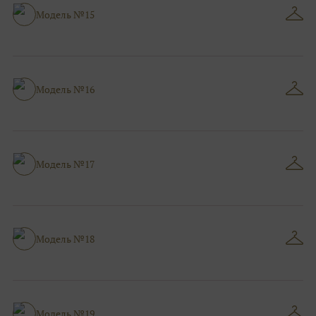
Модель №15
Модель №16
Модель №17
Модель №18
Модель №19