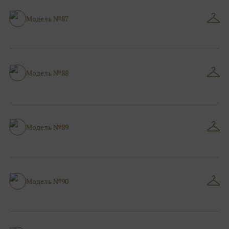
Модель №87
Модель №88
Модель №89
Модель №90