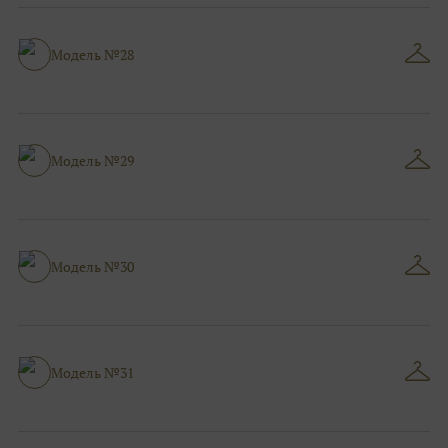
Модель №28
Модель №29
Модель №30
Модель №31