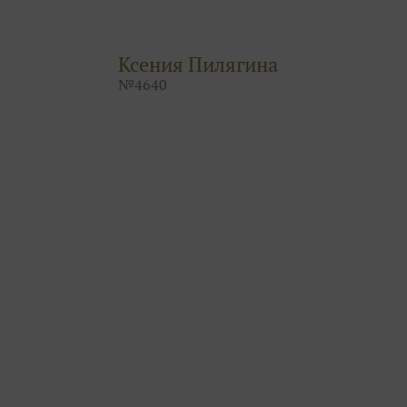
Ксения Пилягина
№
4640