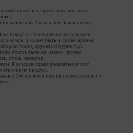
ным образом на свадьбу и приводите своих
иентам приятнее верить, в то что сотни
ловек.
они манят нас. И вам и мне, как клиенту
Вам говорят, что все здесь сшито руками
ого обман, а может быть и совсем вранье.
одбираю ткани, кружева и фурнитуру.
чтобы платье было на «моем» уровне
ть, стиль, характер.
еям. Я не имею права внедряться в этот
 контролирую продукт.
Самары. Ежедневно к нам приходят девушки с
том.
ежду потребностью реальных людей и фешн-
свадебными брюками и шортами, но мы
ы кружева, цвета и линии силуэта с лучших
 - видеть сначала девушку, потом уже
ю красоту, дать ей огранку, чтобы ты