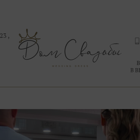
блистала на свадьбе.
Сначала женщина, потом — мода.
Ты можешь выглядеть так, как ты захочешь.
Приходи в Дом Свадьбы на Дыбенко 23, здесь
С любовью, Ваша свадебная фея.
23 ,
В
В В