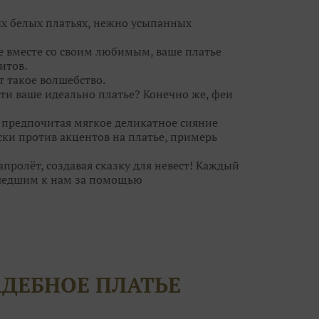
ых белых платьях, нежно усыпанных
се вместе со своим любимым, ваше платье
итов.
т такое волшебство.⠀
ти ваше идеально платье? Конечно же, феи
, предпочитая мягкое деликатное сияние
ски против акцентов на платье, примерь
ролёт, создавая сказку для невест! Каждый
шедшим к нам за помощью
ебра, а для кого идеальна пудровая дымка.
ьное платье, но и туфельки, украшения. И
за к самому важному дню в вашей жизни?
волшебницам! Они помогут вам решить все
АДЕБНОЕ ПЛАТЬЕ
егут ваши силы!
т воздушным шампанским и сладкими
ток вы нисколько не поправитесь, а станете