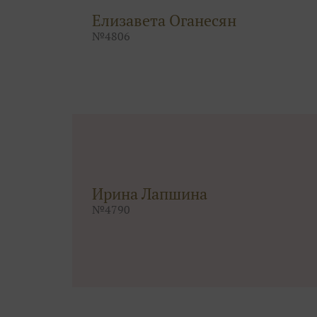
Елизавета Оганесян
№
4806
Ирина Лапшина
№
4790