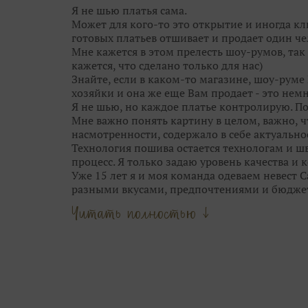
ещё краше!
Я не шью платья сама.
Поэтому приходите в Дом Свадьбы за идеаль
Может для кого-то это открытие и иногда кл
гостей. Им мы тоже поможем!
готовых платьев отшивает и продает один че
Мне кажется в этом прелесть шоу-румов, так 
кажется, что сделано только для нас)
Знайте, если в каком-то магазине, шоу-руме 
хозяйки и она же еще Вам продает - это немн
Я не шью, но каждое платье контролирую. П
Мне важно понять картину в целом, важно, 
насмотренности, содержало в себе актуальнос
Технология пошива остается технологам и шв
процесс. Я только задаю уровень качества и
Уже 15 лет я и моя команда одеваем невест 
разными вкусами, предпочтениями и бюдже
Опыт и время научили меня видеть грань м
Читать полностью ↓
стилем свадебных брендов.
Мы не шокируем Вас прозрачными юбками, 
приносим в город трендовые узоры и фактур
выставок Европы.
Люблю сама и всегда учу этому своих девочек
цветотип, фасоны, тренд и прочее.
Наша задача — подчеркнуть твою естественну