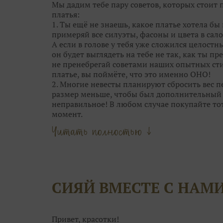
Мы дадим тебе пару советов, которых стоит
платья:
1. Ты ещё не знаешь, какое платье хотела бы 
примеряй все силуэты, фасоны и цвета в сало
А если в голове у тебя уже сложился целостн
он будет выглядеть на тебе не так, как ты пре
не пренебрегай советами наших опытных сти
платье, вы поймёте, что это именно ОНО!
2. Многие невесты планируют сбросить вес пе
размер меньше, чтобы был дополнительный с
неправильное! В любом случае покупайте то
момент.
Главное — это посадка. Если платье вдруг ст
Читать полностью ↓
наоборот. А корсет со шнуровкой и вовсе р
«минуса» в объёмах.
3. Обычно, девушки выбирают между 4-5 ос
самого» платья. А в общей сложности мерить 
называется, глаза разбегутся. В бесконечно
СИЯЙ ВМЕСТЕ С НАМ
просто не рассмотреть его среди десятков др
уникально.
4. Отталкивайтесь от особенностей каждого 
только одним силуэтом. Возможно, платье ме
Привет, красотки!