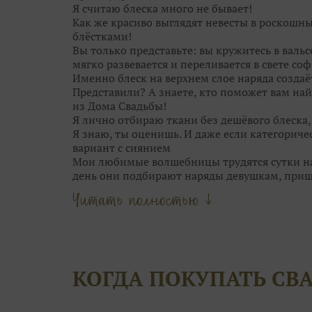
замечаете.
Я считаю блеска много не бывает!
Как же красиво выглядят невесты в роскошн
блёстками!
Вы только представьте: вы кружитесь в валь
мягко развевается и переливается в свете соф
Именно блеск на верхнем слое наряда создаё
Представили? А знаете, кто поможет вам най
из Дома Свадьбы!
Я лично отбираю ткани без дешёвого блеска
Я знаю, ты оценишь. И даже если категориче
вариант с сиянием
Мои любимые волшебницы трудятся сутки нап
день они подбирают наряды девушкам, при
Они точно знаю, кому идёт мягкий блеск сер
Читать полностью ↓
Мои феечки не только находят для вас идеал
даже причёску подскажут!
Что может быть прекраснее, чем выбор обра
Только момент торжества!
Оставьте самую кропотливую работу нашим 
КОГДА ПОКУПАТЬ СВ
вопросы, сделать сложный выбор и даже сбер
А чтобы примерка не была скучной, угостя
конфетками! Открою секрет: от наших конфе