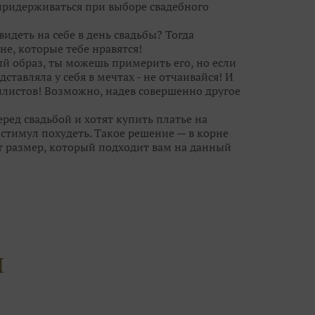
 придерживаться при выборе свадебного
видеть на себе в день свадьбы? Тогда
не, которые тебе нравятся!
ый образ, ты можешь примерить его, но если
дставляла у себя в мечтах - не отчаивайся! И
листов! Возможно, надев совершенно другое
ред свадьбой и хотят купить платье на
тимул похудеть. Такое решение — в корне
т размер, который подходит вам на данный
анет великовато, ушить его куда проще, чем
ешит все проблемы небольшого «плюса» или
новными претендентами на роль «того
лучше не более 10-15 нарядов, иначе, что
й гонке за идеальным платьем вы можете
И
угих, каждое из которых по-своему
платья, но не ограничивайте свой выбор
чты совсем рядом, а вы просто его не