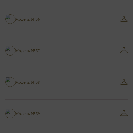
Модель №36
Модель №37
Модель №38
Модель №39