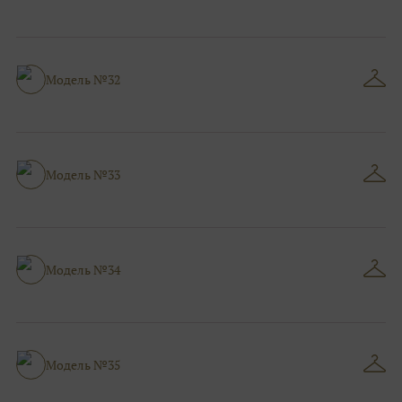
Модель №32
Модель №33
Модель №34
Модель №35