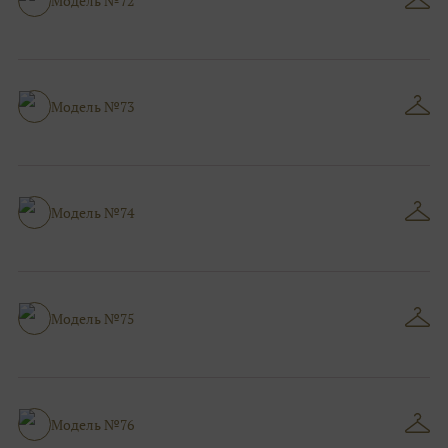
Модель №72
Модель №73
Модель №74
Модель №75
Модель №76