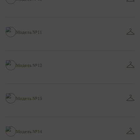
Модель №11
Модель №12
Модель №13
Модель №14