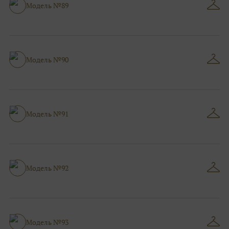
Модель №89
Модель №90
Модель №91
Модель №92
Модель №93