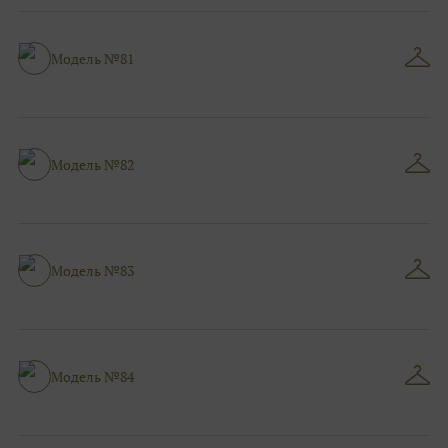
Модель №81
Модель №82
Модель №83
Модель №84