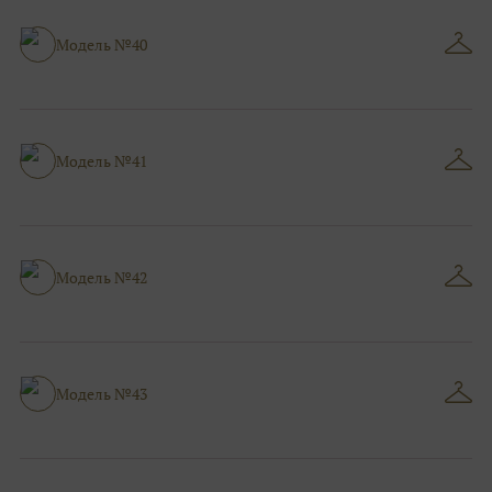
Модель №40
Модель №41
Модель №42
Модель №43