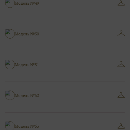
Модель №49
Модель №50
Модель №51
Модель №52
Модель №53