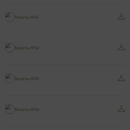
Модель №41
Модель №42
Модель №43
Модель №44