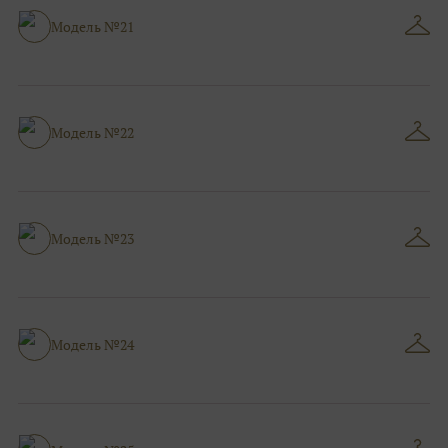
Модель №21
Модель №22
Модель №23
Модель №24