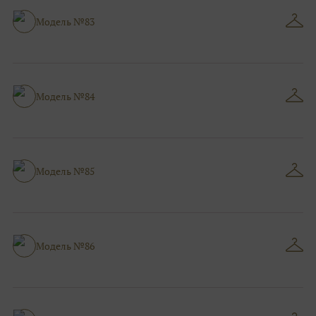
Модель №83
Модель №84
Модель №85
Модель №86