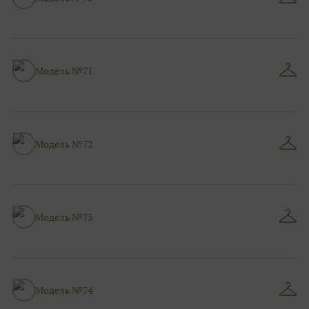
Модель №71
Модель №72
Модель №73
Модель №74