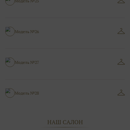
Модель №25
Модель №26
Модель №27
Модель №28
НАШ САЛОН