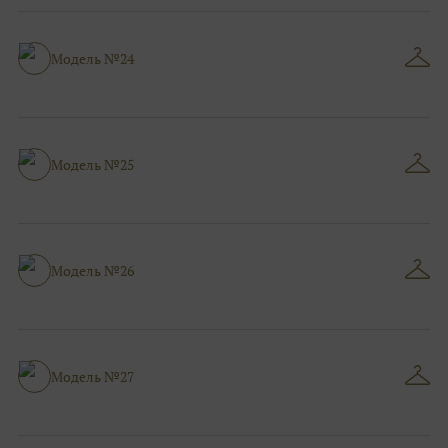
Модель №24
Модель №25
Модель №26
Модель №27