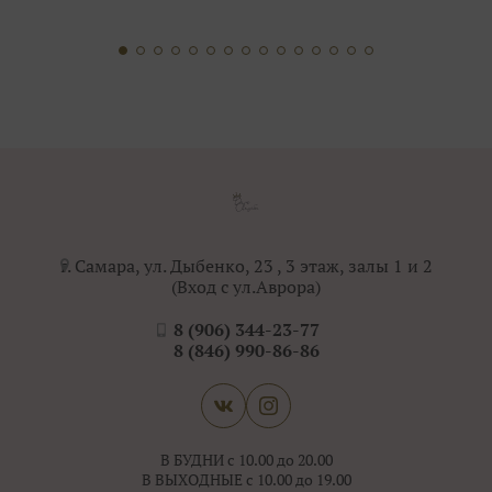
г. Самара, ул. Дыбенко, 23 , 3 этаж, залы 1 и 2
(Вход с ул.Аврора)
8 (906) 344-23-77
8 (846) 990-86-86
В БУДНИ с 10.00 до 20.00
В ВЫХОДНЫЕ с 10.00 до 19.00