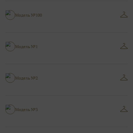
Модель №100
Модель №1
Модель №2
Модель №3