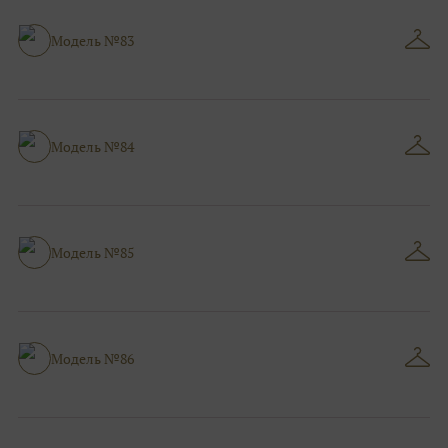
Модель №83
Модель №84
Модель №85
Модель №86