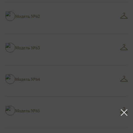
Модель №62
Модель №63
Модель №64
Модель №65