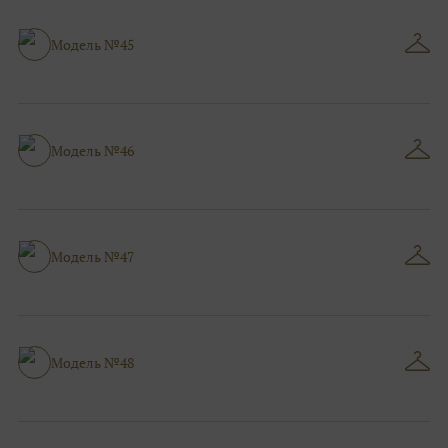
Модель №45
Модель №46
Модель №47
Модель №48