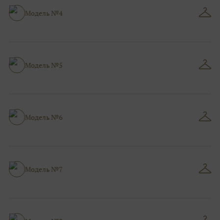
Модель №4
Модель №5
Модель №6
Модель №7