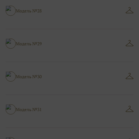
Модель №28
Модель №29
Модель №30
Модель №31