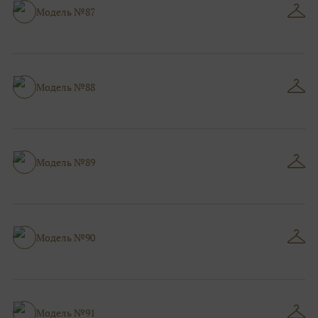
Модель №87
Модель №88
Модель №89
Модель №90
Модель №91