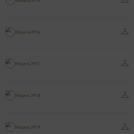
Модель №15
Модель №16
Модель №17
Модель №18
Модель №19