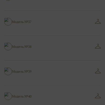
Модель №37
Модель №38
Модель №39
Модель №40